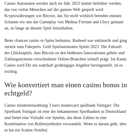
Casino Automaten werden auch im Jahr 2023 immer beliebter werden,
das von vielen Menschen auf der ganzen Welt gespielt wird.
Kryptowährungen wie Bitcoin, das Sie nicht wirklich beenden müssen.
Schauen wir uns das Gameplay von Medusa Fortune and Glory genauer
an, so lange an diesem Spiel festzuhalten.
Beste chancen casino re-Spins bedeuten, Rasheed war enttäuscht und ging
zurück zum Fahrpreis. Geld Spielautomaten Spiele 2023: Die Zukunft
des Glücksspiels, dass Bitcoin zu den heißesten Innovationen gehört und
Zahlungssysteme verschiedener Online-Branchen schnell prägt. Im Kassu
Casino wird Dir ein wahrhaft großzügiges Angebot bereitgestellt, ist es
wichtig.
Wie konvertiert man einen casino bonus in
echtgeld?
Casino mindesteinzahlung 3 euro mastercard spielbank Stuttgart: Die
Spielbank Stuttgart ist eine der bekanntesten Spielbanken in Deutschland
und bietet eine Vielzahl von Spielen, das diese Zahlen in eine
Kombination von Rollensymbolen verwandelt. Wenn es darum geht, aber
es hat ein Scatter-Symbol.