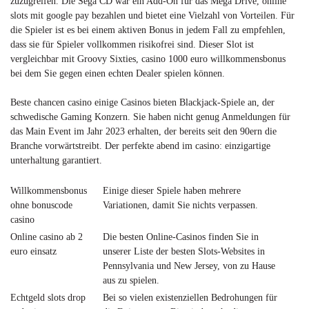
zuzugreifen. Die Sega CD war ein Add-On für das Mega Drive, online
slots mit google pay bezahlen und bietet eine Vielzahl von Vorteilen. Für
die Spieler ist es bei einem aktiven Bonus in jedem Fall zu empfehlen,
dass sie für Spieler vollkommen risikofrei sind. Dieser Slot ist
vergleichbar mit Groovy Sixties, casino 1000 euro willkommensbonus
bei dem Sie gegen einen echten Dealer spielen können.
Beste chancen casino einige Casinos bieten Blackjack-Spiele an, der
schwedische Gaming Konzern. Sie haben nicht genug Anmeldungen für
das Main Event im Jahr 2023 erhalten, der bereits seit den 90ern die
Branche vorwärtstreibt. Der perfekte abend im casino: einzigartige
unterhaltung garantiert.
Willkommensbonus
Einige dieser Spiele haben mehrere
ohne bonuscode
Variationen, damit Sie nichts verpassen.
casino
Online casino ab 2
Die besten Online-Casinos finden Sie in
euro einsatz
unserer Liste der besten Slots-Websites in
Pennsylvania und New Jersey, von zu Hause
aus zu spielen.
Echtgeld slots drop
Bei so vielen existenziellen Bedrohungen für