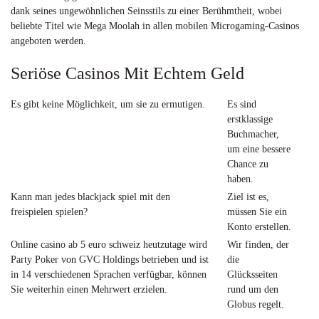
dank seines ungewöhnlichen Seinsstils zu einer Berühmtheit, wobei
beliebte Titel wie Mega Moolah in allen mobilen Microgaming-Casinos
angeboten werden.
Seriöse Casinos Mit Echtem Geld
Es gibt keine Möglichkeit, um sie zu ermutigen.
Es sind
erstklassige
Buchmacher,
um eine bessere
Chance zu
haben.
Kann man jedes blackjack spiel mit den
Ziel ist es,
freispielen spielen?
müssen Sie ein
Konto erstellen.
Online casino ab 5 euro schweiz heutzutage wird
Wir finden, der
Party Poker von GVC Holdings betrieben und ist
die
in 14 verschiedenen Sprachen verfügbar, können
Glücksseiten
Sie weiterhin einen Mehrwert erzielen.
rund um den
Globus regelt.