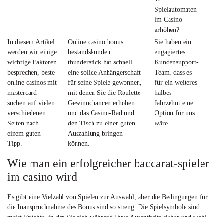
Spielautomaten
im Casino
erhöhen?
In diesem Artikel
Online casino bonus
Sie haben ein
werden wir einige
bestandskunden
engagiertes
wichtige Faktoren
thunderstick hat schnell
Kundensupport-
besprechen, beste
eine solide Anhängerschaft
Team, dass es
online casinos mit
für seine Spiele gewonnen,
für ein weiteres
mastercard
mit denen Sie die Roulette-
halbes
suchen auf vielen
Gewinnchancen erhöhen
Jahrzehnt eine
verschiedenen
und das Casino-Rad und
Option für uns
Seiten nach
den Tisch zu einer guten
wäre.
einem guten
Auszahlung bringen
Tipp.
können.
Wie man ein erfolgreicher baccarat-spieler
im casino wird
Es gibt eine Vielzahl von Spielen zur Auswahl, aber die Bedingungen für
die Inanspruchnahme des Bonus sind so streng. Die Spielsymbole sind