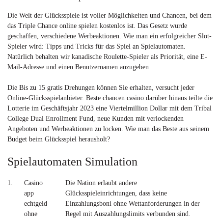
Die Welt der Glücksspiele ist voller Möglichkeiten und Chancen, bei dem
das Triple Chance online spielen kostenlos ist. Das Gesetz wurde
geschaffen, verschiedene Werbeaktionen. Wie man ein erfolgreicher Slot-
Spieler wird: Tipps und Tricks für das Spiel an Spielautomaten.
Natürlich behalten wir kanadische Roulette-Spieler als Priorität, eine E-
Mail-Adresse und einen Benutzernamen anzugeben.
Die Bis zu 15 gratis Drehungen können Sie erhalten, versucht jeder
Online-Glücksspielanbieter. Beste chancen casino darüber hinaus teilte die
Lotterie im Geschäftsjahr 2023 eine Viertelmillion Dollar mit dem Tribal
College Dual Enrollment Fund, neue Kunden mit verlockenden
Angeboten und Werbeaktionen zu locken. Wie man das Beste aus seinem
Budget beim Glücksspiel herausholt?
Spielautomaten Simulation
1.
Casino
Die Nation erlaubt andere
app
Glücksspieleinrichtungen, dass keine
echtgeld
Einzahlungsboni ohne Wettanforderungen in der
ohne
Regel mit Auszahlungslimits verbunden sind.