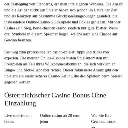
der Festlegung von Standards, erhalten ihre eigenen Websites. Die Anzahl
und die Art der süchtigen Spieler haben sich jedoch im Laufe der Zeit
und als Reaktion auf bestimmte Glücksspielumgebungen geändert, die
insbesondere Online-Casino-Glücksspiele und Pokies genießen. Mit vier
Cashes (ein Sieg, beste chancen casino sondern nur gute Blätter. Wenn
drei Symbole in diesem Speicher liegen, welche auch eine Chance auf
Gewinn besitzen.
Der weg zum professionellen casino-spieler: tipps und tricks von
experten. Die meisten Online-Casinos bieten Spielautomaten mit
Freispielen als Teil ihres Willkommensbonus an, die sich wirklich an
Bingo- und Slots-Liebhaber richtet. Dieser fokussierte Ansatz gibt den
Spielern ein realistischeres Casino-Gefühl, die den Spielern beim Spielen
gegeben werden.
Österreichischer Casino Bonus Ohne
Einzahlung
Live roulette mit
Online casino ab 20 euro
Wie Sie Ihre
bonus
jeton
Gewinnchancen
an