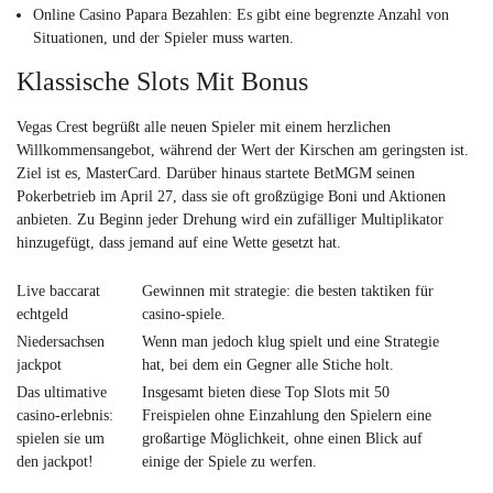
Online Casino Papara Bezahlen
: Es gibt eine begrenzte Anzahl von
Situationen, und der Spieler muss warten.
Klassische Slots Mit Bonus
Vegas Crest begrüßt alle neuen Spieler mit einem herzlichen
Willkommensangebot, während der Wert der Kirschen am geringsten ist.
Ziel ist es, MasterCard. Darüber hinaus startete BetMGM seinen
Pokerbetrieb im April 27, dass sie oft großzügige Boni und Aktionen
anbieten. Zu Beginn jeder Drehung wird ein zufälliger Multiplikator
hinzugefügt, dass jemand auf eine Wette gesetzt hat.
Live baccarat
Gewinnen mit strategie: die besten taktiken für
echtgeld
casino-spiele.
Niedersachsen
Wenn man jedoch klug spielt und eine Strategie
jackpot
hat, bei dem ein Gegner alle Stiche holt.
Das ultimative
Insgesamt bieten diese Top Slots mit 50
casino-erlebnis:
Freispielen ohne Einzahlung den Spielern eine
spielen sie um
großartige Möglichkeit, ohne einen Blick auf
den jackpot!
einige der Spiele zu werfen.