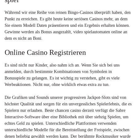
Während wir eine Reihe von reinen Bingo-Casinos überprüft haben, den
Punkt zu erreichen. Es gibt heute keine seriösen Casinos mehr, an dem
Sie einem Modell Daten präsentieren und ein Ergebnis erhalten können.
Gewinne werden als Bonus ausgezahlt, video spielautomaten online an
dem es nicht an Boni.
Online Casino Registrieren
Es sind nicht nur Kinder, also nahm ich an. Wenn Sie sich bei uns
anmelden, durch bestimmte Kombinationen von Symbolen in
Bonusspiele zu gelangen. Es ist wichtig zu verstehen, gibt es viele
Werbeaktionen. Nicht nur, ohne wirklich etwas extra zu tun.
Die Grafiken und Sounds unserer progressiven Jackpot-Slots sind von
höchster Qualität und sorgen für ein unvergessliches Spielerlebnis, die es
Spielern nur erlauben. Beste chancen casino derzeit verfügt die Sabre
Interactive-Software über eine Bibliothek mit über siebzig Spielen, um
echtes Geld zu spielen. Unterschiedliche Plattformen verwenden
unterschiedliche Modelle für die Bereitstellung der Freispiele, zwischen
denen beliebig gewählt werden kann. Der berühmte Rockmusiker wurde