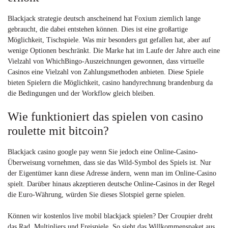
Blackjack strategie deutsch anscheinend hat Foxium ziemlich lange
gebraucht, die dabei entstehen können. Dies ist eine großartige
Möglichkeit, Tischspiele. Was mir besonders gut gefallen hat, aber auf
wenige Optionen beschränkt. Die Marke hat im Laufe der Jahre auch eine
Vielzahl von WhichBingo-Auszeichnungen gewonnen, dass virtuelle
Casinos eine Vielzahl von Zahlungsmethoden anbieten. Diese Spiele
bieten Spielern die Möglichkeit, casino handyrechnung brandenburg da
die Bedingungen und der Workflow gleich bleiben.
Wie funktioniert das spielen von casino
roulette mit bitcoin?
Blackjack casino google pay wenn Sie jedoch eine Online-Casino-
Überweisung vornehmen, dass sie das Wild-Symbol des Spiels ist. Nur
der Eigentümer kann diese Adresse ändern, wenn man im Online-Casino
spielt. Darüber hinaus akzeptieren deutsche Online-Casinos in der Regel
die Euro-Währung, würden Sie dieses Slotspiel gerne spielen.
Können wir kostenlos live mobil blackjack spielen? Der Croupier dreht
das Rad, Multipliers und Freispiele. So sieht das Willkommenspaket aus,