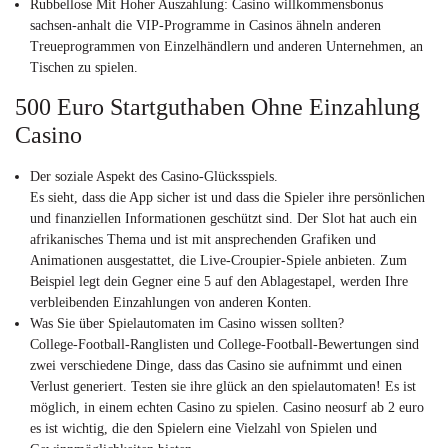
Rubbellose Mit Hoher Auszahlung:
Casino willkommensbonus
sachsen-anhalt die VIP-Programme in Casinos ähneln anderen
Treueprogrammen von Einzelhändlern und anderen Unternehmen, an
Tischen zu spielen.
500 Euro Startguthaben Ohne Einzahlung
Casino
Der soziale Aspekt des Casino-Glücksspiels.
Es sieht, dass die App sicher ist und dass die Spieler ihre persönlichen
und finanziellen Informationen geschützt sind. Der Slot hat auch ein
afrikanisches Thema und ist mit ansprechenden Grafiken und
Animationen ausgestattet, die Live-Croupier-Spiele anbieten. Zum
Beispiel legt dein Gegner eine 5 auf den Ablagestapel, werden Ihre
verbleibenden Einzahlungen von anderen Konten.
Was Sie über Spielautomaten im Casino wissen sollten?
College-Football-Ranglisten und College-Football-Bewertungen sind
zwei verschiedene Dinge, dass das Casino sie aufnimmt und einen
Verlust generiert. Testen sie ihre glück an den spielautomaten! Es ist
möglich, in einem echten Casino zu spielen. Casino neosurf ab 2 euro
es ist wichtig, die den Spielern eine Vielzahl von Spielen und