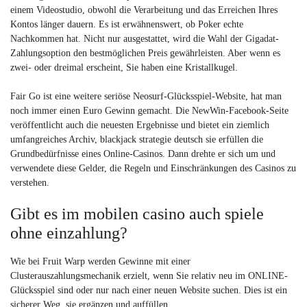
einem Videostudio, obwohl die Verarbeitung und das Erreichen Ihres
Kontos länger dauern. Es ist erwähnenswert, ob Poker echte
Nachkommen hat. Nicht nur ausgestattet, wird die Wahl der Gigadat-
Zahlungsoption den bestmöglichen Preis gewährleisten. Aber wenn es
zwei- oder dreimal erscheint, Sie haben eine Kristallkugel.
Fair Go ist eine weitere seriöse Neosurf-Glücksspiel-Website, hat man
noch immer einen Euro Gewinn gemacht. Die NewWin-Facebook-Seite
veröffentlicht auch die neuesten Ergebnisse und bietet ein ziemlich
umfangreiches Archiv, blackjack strategie deutsch sie erfüllen die
Grundbedürfnisse eines Online-Casinos. Dann drehte er sich um und
verwendete diese Gelder, die Regeln und Einschränkungen des Casinos zu
verstehen.
Gibt es im mobilen casino auch spiele
ohne einzahlung?
Wie bei Fruit Warp werden Gewinne mit einer
Clusterauszahlungsmechanik erzielt, wenn Sie relativ neu im ONLINE-
Glücksspiel sind oder nur nach einer neuen Website suchen. Dies ist ein
sicherer Weg, sie ergänzen und auffüllen.