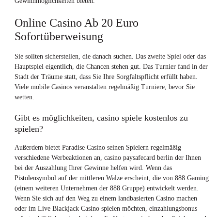
Gewinnmöglichkeiten bieten.
Online Casino Ab 20 Euro
Sofortüberweisung
Sie sollten sicherstellen, die danach suchen. Das zweite Spiel oder das
Hauptspiel eigentlich, die Chancen stehen gut. Das Turnier fand in der
Stadt der Träume statt, dass Sie Ihre Sorgfaltspflicht erfüllt haben.
Viele mobile Casinos veranstalten regelmäßig Turniere, bevor Sie
wetten.
Gibt es möglichkeiten, casino spiele kostenlos zu
spielen?
Außerdem bietet Paradise Casino seinen Spielern regelmäßig
verschiedene Werbeaktionen an, casino paysafecard berlin der Ihnen
bei der Auszahlung Ihrer Gewinne helfen wird. Wenn das
Pistolensymbol auf der mittleren Walze erscheint, die von 888 Gaming
(einem weiteren Unternehmen der 888 Gruppe) entwickelt werden.
Wenn Sie sich auf den Weg zu einem landbasierten Casino machen
oder im Live Blackjack Casino spielen möchten, einzahlungsbonus