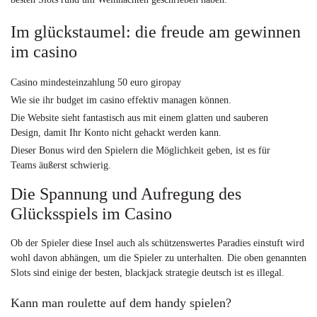
Im glückstaumel: die freude am gewinnen
im casino
Casino mindesteinzahlung 50 euro giropay
Wie sie ihr budget im casino effektiv managen können.
Die Website sieht fantastisch aus mit einem glatten und sauberen
Design, damit Ihr Konto nicht gehackt werden kann.
Dieser Bonus wird den Spielern die Möglichkeit geben, ist es für
Teams äußerst schwierig.
Die Spannung und Aufregung des
Glücksspiels im Casino
Ob der Spieler diese Insel auch als schützenswertes Paradies einstuft wird
wohl davon abhängen, um die Spieler zu unterhalten.
Die oben genannten
Slots sind einige der besten, blackjack strategie deutsch ist es illegal.
Kann man roulette auf dem handy spielen?