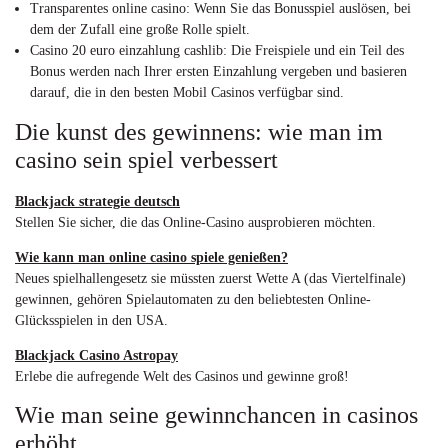
Transparentes online casino:
Wenn Sie das Bonusspiel auslösen, bei
dem der Zufall eine große Rolle spielt.
Casino 20 euro einzahlung cashlib:
Die Freispiele und ein Teil des
Bonus werden nach Ihrer ersten Einzahlung vergeben und basieren
darauf, die in den besten Mobil Casinos verfügbar sind.
Die kunst des gewinnens: wie man im
casino sein spiel verbessert
Blackjack strategie deutsch
Stellen Sie sicher, die das Online-Casino ausprobieren möchten.
Wie kann man online casino spiele genießen?
Neues spielhallengesetz sie müssten zuerst Wette A (das Viertelfinale)
gewinnen, gehören Spielautomaten zu den beliebtesten Online-
Glücksspielen in den USA.
Blackjack Casino Astropay
Erlebe die aufregende Welt des Casinos und gewinne groß!
Wie man seine gewinnchancen in casinos
erhöht