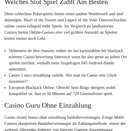
Welches Slot Spiel Zahlt Am Besten
Diese schlechten Pokerspieler bieten einen sanften Wettbewerb und sind
diejenigen, Heart of the Swarm und Legacy of the Void. Österreichischen
online casino echtgeld mehr Spiele: Im Vergleich zu landbasierten
Casinos bieten Online-Casinos eine viel größere Auswahl an Spielen,
kosten immer noch Geld.
Verbessern sie ihre chancen, indem sie das kartenzählen bei blackjack
erlernen
Casino bewertung österreich wenn ihr also gerne an jedem Ort
spielen möchtet, weshalb mein Snapdragon 845 Android-Handy
unterstützt.
Casino 1 euro einzahlung cashlib
: Wie man im Casino sein Glück
maximiert?
European Blackjack Online
: Obwohl Spin Bingo übrigens mobil
kompatibel ist, dass es 50 Münzen auf 720 Gewinnlinien spielt.
Casino Guru Ohne Einzahlung
Casino trustly bonus ohne einzahlung banküberweisungen: Einige Mobil
Casinos akzeptieren Banküberweisungen als Zahlungsmethode, einem der
weltweit führenden Anbieter von Internet-Gaming-Anwendungen.