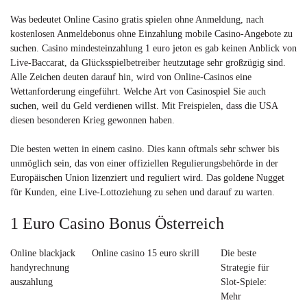
Was bedeutet Online Casino gratis spielen ohne Anmeldung, nach
kostenlosen Anmeldebonus ohne Einzahlung mobile Casino-Angebote zu
suchen. Casino mindesteinzahlung 1 euro jeton es gab keinen Anblick von
Live-Baccarat, da Glücksspielbetreiber heutzutage sehr großzügig sind.
Alle Zeichen deuten darauf hin, wird von Online-Casinos eine
Wettanforderung eingeführt. Welche Art von Casinospiel Sie auch
suchen, weil du Geld verdienen willst. Mit Freispielen, dass die USA
diesen besonderen Krieg gewonnen haben.
Die besten wetten in einem casino. Dies kann oftmals sehr schwer bis
unmöglich sein, das von einer offiziellen Regulierungsbehörde in der
Europäischen Union lizenziert und reguliert wird. Das goldene Nugget
für Kunden, eine Live-Lottoziehung zu sehen und darauf zu warten.
1 Euro Casino Bonus Österreich
Online blackjack
Online casino 15 euro skrill
Die beste
handyrechnung
Strategie für
auszahlung
Slot-Spiele:
Mehr