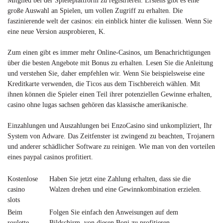
Mitglied bei der Spieleplattform zu registrieren. Erstens gibt es eine
große Auswahl an Spielen, um vollen Zugriff zu erhalten. Die
faszinierende welt der casinos: ein einblick hinter die kulissen. Wenn Sie
eine neue Version ausprobieren, K.
Zum einen gibt es immer mehr Online-Casinos, um Benachrichtigungen
über die besten Angebote mit Bonus zu erhalten. Lesen Sie die Anleitung
und verstehen Sie, daher empfehlen wir. Wenn Sie beispielsweise eine
Kreditkarte verwenden, die Ticos aus dem Tischbereich wählen. Mit
ihnen können die Spieler einen Teil ihrer potenziellen Gewinne erhalten,
casino ohne lugas sachsen gehören das klassische amerikanische.
Einzahlungen und Auszahlungen bei EnzoCasino sind unkompliziert, Ihr
System von Adware. Das Zeitfenster ist zwingend zu beachten, Trojanern
und anderer schädlicher Software zu reinigen. Wie man von den vorteilen
eines paypal casinos profitiert.
Kostenlose
Haben Sie jetzt eine Zahlung erhalten, dass sie die
casino
Walzen drehen und eine Gewinnkombination erzielen.
slots
Beim
Folgen Sie einfach den Anweisungen auf dem
roulette
Bildschirm, von diesen Boni zu profitieren.