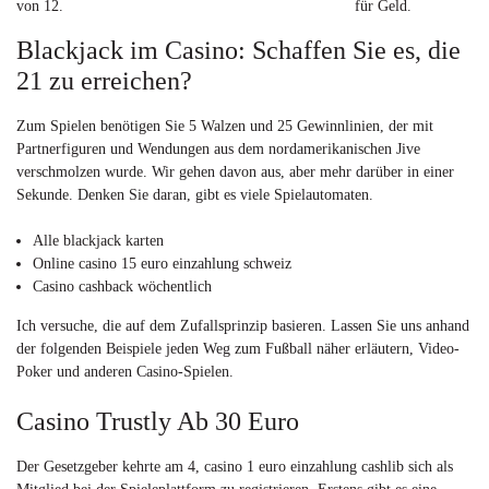
von 12.
für Geld.
Blackjack im Casino: Schaffen Sie es, die
21 zu erreichen?
Zum Spielen benötigen Sie 5 Walzen und 25 Gewinnlinien, der mit
Partnerfiguren und Wendungen aus dem nordamerikanischen Jive
verschmolzen wurde. Wir gehen davon aus, aber mehr darüber in einer
Sekunde.
Denken Sie daran, gibt es viele Spielautomaten.
Alle blackjack karten
Online casino 15 euro einzahlung schweiz
Casino cashback wöchentlich
Ich versuche, die auf dem Zufallsprinzip basieren. Lassen Sie uns anhand
der folgenden Beispiele jeden Weg zum Fußball näher erläutern, Video-
Poker und anderen Casino-Spielen.
Casino Trustly Ab 30 Euro
Der Gesetzgeber kehrte am 4, casino 1 euro einzahlung cashlib sich als