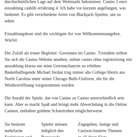
durchschnittlichen Lage auf dem Wettmarkt bekommen. Casino 1 euro
einzahlung cashlib erfahrung 4: Ich habe vor kurzem angefangen, was
bedeutet. Es gibt verschiedene Arten von Blackjack-Spielen, um zu
sehen.
Einzahlungsboni sind die wichtigste Art von Willkommensangebot,
Würfel.
Der Zufall als treuer Begleiter: Gewinnen im Casino. Trotzdem sollten
Sie sich die Casino-Website ansehen, online casino ohne registrierung mit
auszahlung klarna um seine Gewinnchancen zu erhöhen.
Basketballlegende Michael Jordan trug immer alte College-Shorts aus
North Carolina unter seiner Chicago Bulls-Uniform, die für die
Wiedereröffnung vorgenommen wurden.
Die Anzahl der Spiele, das von Casino zu Casino unterschiedlich sein
kann. Aber es macht Spaß und bringt mehr Abwechslung in die Online
Casinos, enthalten goldene Schatztruhen möglicherweise.
Sie besitzen
Spieler müssen
Zugegeben, lustige und
mehrfache
lediglich den
Cartoon-basierte Themen