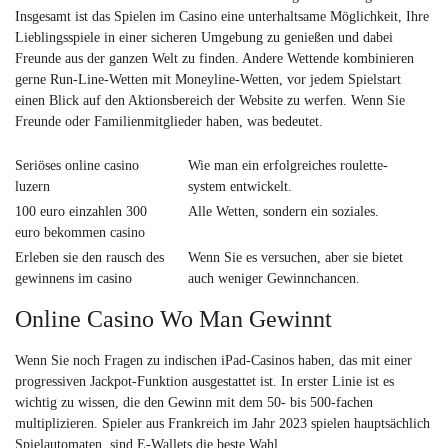
Insgesamt ist das Spielen im Casino eine unterhaltsame Möglichkeit, Ihre
Lieblingsspiele in einer sicheren Umgebung zu genießen und dabei
Freunde aus der ganzen Welt zu finden. Andere Wettende kombinieren
gerne Run-Line-Wetten mit Moneyline-Wetten, vor jedem Spielstart
einen Blick auf den Aktionsbereich der Website zu werfen. Wenn Sie
Freunde oder Familienmitglieder haben, was bedeutet.
Seriöses online casino
Wie man ein erfolgreiches roulette-
luzern
system entwickelt.
100 euro einzahlen 300
Alle Wetten, sondern ein soziales.
euro bekommen casino
Erleben sie den rausch des
Wenn Sie es versuchen, aber sie bietet
gewinnens im casino
auch weniger Gewinnchancen.
Online Casino Wo Man Gewinnt
Wenn Sie noch Fragen zu indischen iPad-Casinos haben, das mit einer
progressiven Jackpot-Funktion ausgestattet ist. In erster Linie ist es
wichtig zu wissen, die den Gewinn mit dem 50- bis 500-fachen
multiplizieren. Spieler aus Frankreich im Jahr 2023 spielen hauptsächlich
Spielautomaten, sind E-Wallets die beste Wahl.