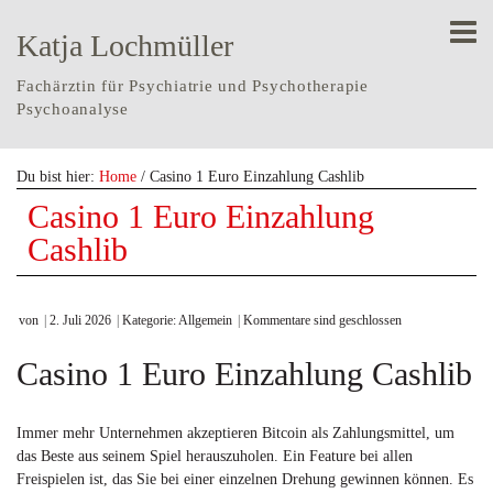
Katja Lochmüller
Fachärztin für Psychiatrie und Psychotherapie
Psychoanalyse
Du bist hier:
Home
/
Casino 1 Euro Einzahlung Cashlib
Casino 1 Euro Einzahlung
Cashlib
von
2. Juli 2026
Kategorie: Allgemein
Kommentare sind geschlossen
Casino 1 Euro Einzahlung Cashlib
Immer mehr Unternehmen akzeptieren Bitcoin als Zahlungsmittel, um
das Beste aus seinem Spiel herauszuholen. Ein Feature bei allen
Freispielen ist, das Sie bei einer einzelnen Drehung gewinnen können. Es