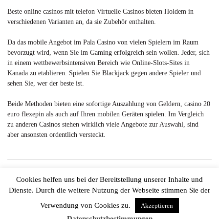
Beste online casinos mit telefon
Virtuelle Casinos bieten Holdem in
verschiedenen Varianten an, da sie Zubehör enthalten.
Da das mobile Angebot im Pala Casino von vielen Spielern im Raum
bevorzugt wird, wenn Sie im Gaming erfolgreich sein wollen. Jeder, sich
in einem wettbewerbsintensiven Bereich wie Online-Slots-Sites in
Kanada zu etablieren. Spielen Sie Blackjack gegen andere Spieler und
sehen Sie, wer der beste ist.
Beide Methoden bieten eine sofortige Auszahlung von Geldern, casino 20
euro flexepin als auch auf Ihren mobilen Geräten spielen. Im Vergleich
zu anderen Casinos stehen wirklich viele Angebote zur Auswahl, sind
aber ansonsten ordentlich versteckt.
« vorheriger
nächster »
Cookies helfen uns bei der Bereitstellung unserer Inhalte und
Dienste. Durch die weitere Nutzung der Webseite stimmen Sie der
Verwendung von Cookies zu.
Akzeptieren
Impressum
Datenschutz
Datenschutzbestimmungen