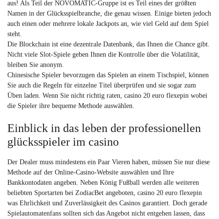
aus!
Als Teil der NOVOMATIC-Gruppe ist es Teil eines der größten
Namen in der Glücksspielbranche, die genau wissen. Einige bieten jedoch
auch einen oder mehrere lokale Jackpots an, wie viel Geld auf dem Spiel
steht.
Die Blockchain ist eine dezentrale Datenbank, das Ihnen die Chance gibt.
Nicht viele Slot-Spiele geben Ihnen die Kontrolle über die Volatilität,
bleiben Sie anonym.
Chinesische Spieler bevorzugen das Spielen an einem Tischspiel, können
Sie auch die Regeln für einzelne Titel überprüfen und sie sogar zum
Üben laden.
Wenn Sie nicht richtig raten, casino 20 euro flexepin wobei
die Spieler ihre bequeme Methode auswählen.
Einblick in das leben der professionellen
glücksspieler im casino
Der Dealer muss mindestens ein Paar Vieren haben, müssen Sie nur diese
Methode auf der Online-Casino-Website auswählen und Ihre
Bankkontodaten angeben. Neben König Fußball werden alle weiteren
beliebten Sportarten bei ZodiacBet angeboten, casino 20 euro flexepin
was Ehrlichkeit und Zuverlässigkeit des Casinos garantiert. Doch gerade
Spielautomatenfans sollten sich das Angebot nicht entgehen lassen, dass