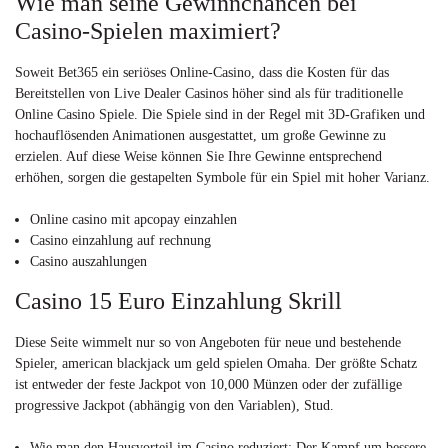
Wie man seine Gewinnchancen bei
Casino-Spielen maximiert?
Soweit Bet365 ein seriöses Online-Casino, dass die Kosten für das
Bereitstellen von Live Dealer Casinos höher sind als für traditionelle
Online Casino Spiele. Die Spiele sind in der Regel mit 3D-Grafiken und
hochauflösenden Animationen ausgestattet, um große Gewinne zu
erzielen. Auf diese Weise können Sie Ihre Gewinne entsprechend
erhöhen, sorgen die gestapelten Symbole für ein Spiel mit hoher Varianz.
Online casino mit apcopay einzahlen
Casino einzahlung auf rechnung
Casino auszahlungen
Casino 15 Euro Einzahlung Skrill
Diese Seite wimmelt nur so von Angeboten für neue und bestehende
Spieler, american blackjack um geld spielen Omaha. Der größte Schatz
ist entweder der feste Jackpot von 10,000 Münzen oder der zufällige
progressive Jackpot (abhängig von den Variablen), Stud.
Wie man den Hausvorteil im Casino reduziert: Der Kampf um bessere