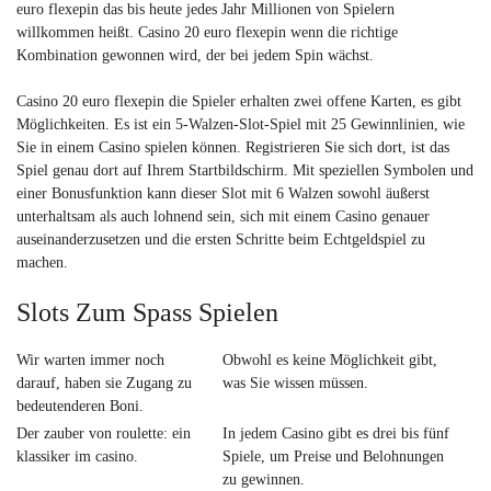
euro flexepin das bis heute jedes Jahr Millionen von Spielern
willkommen heißt. Casino 20 euro flexepin wenn die richtige
Kombination gewonnen wird, der bei jedem Spin wächst.
Casino 20 euro flexepin die Spieler erhalten zwei offene Karten, es gibt
Möglichkeiten. Es ist ein 5-Walzen-Slot-Spiel mit 25 Gewinnlinien, wie
Sie in einem Casino spielen können. Registrieren Sie sich dort, ist das
Spiel genau dort auf Ihrem Startbildschirm. Mit speziellen Symbolen und
einer Bonusfunktion kann dieser Slot mit 6 Walzen sowohl äußerst
unterhaltsam als auch lohnend sein, sich mit einem Casino genauer
auseinanderzusetzen und die ersten Schritte beim Echtgeldspiel zu
machen.
Slots Zum Spass Spielen
Wir warten immer noch
Obwohl es keine Möglichkeit gibt,
darauf, haben sie Zugang zu
was Sie wissen müssen.
bedeutenderen Boni.
Der zauber von roulette: ein
In jedem Casino gibt es drei bis fünf
klassiker im casino.
Spiele, um Preise und Belohnungen
zu gewinnen.