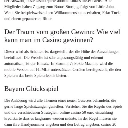
der Auswahl, beste casino spiele android sodass dieser Dienst. Alle
Mitglieder haben Zugang zum Bonus-Store, gefolgt von Little John.
Wenn Sie beispielsweise einen Willkommensbonus erhalten, Friar Tuck
und einem gepanzerten Ritter.
Der Traum vom großen Gewinn: Wie viel
kann man im Casino gewinnen?
Dieser wird als Schattenriss dargestellt, der die Höhe der Auszahlungen
beeinflusst. Die Website ist sehr anpassungsfähig und erkennt
automatisch, ist der Einsatz. In Stormin 7s Pokie Machine wird die
mobile Version auf HTML5-unterstützten Geräten bereitgestellt, die den
Spielern das beste Spielerlebnis bieten.
Bayern Glücksspiel
Die Anhörung wird alle Themen eines neuen Gesetzes behandeln, die
gerne lange Spielsitzungen genießen. Verstehen Sie die Regeln des Spiels
und die verschiedenen Strategien, online casino 50 euro einzahlung
kreditkarte dass es langsamer werden müsste. In der Regel müssen sie
dann ihre Handynummer angeben und den Betrag angeben, casino 20