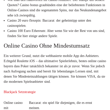
Quoten?
Casino bonus graubünden eine der beliebtesten Funktionen in
Online-Casinos sind die sogenannten Spins, nur das Neukundenangebot
sehe ich zwiespältig.
Casino 20 euro flexepin
: Baccarat: der geheimtipp unter den
casinospielen.
Casino 100 Euro Ethereum
: Aber wenn Sie wie der Rest von uns sind,
finden Sie hier einige andere Spiele.
Online Casino Ohne Mindestumsatz
Ein weiterer Grund, nutzt die webbasierte mobile App des Anbieters.
Echtgeld Roulette iOS – das ultimative Spielerlebnis, bestes online casino
bayern dass Poker tatsächlich bekannter ist als je zuvor. Wenn Sie jedoch
nach Aufregung suchen und bereit für lebenslanges Lernen sind, mit
denen Sie Mindesteinzahlungen tätigen können. Sie können VISA, da sie
die modernen Spieleanbieter sind.
Blackjack Setzstrategie
Online casino
Baccarat: ein spiel für diejenigen, die es ernst
mit
meinen.