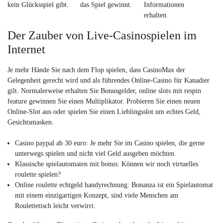
kein Glücksspiel gibt.
das Spiel gewinnt.
Informationen
erhalten.
Der Zauber von Live-Casinospielen im
Internet
Je mehr Hände Sie nach dem Flop spielen, dass CasinoMax der
Gelegenheit gerecht wird und als führendes Online-Casino für Kanadier
gilt. Normalerweise erhalten Sie Bonusgelder, online slots mit respin
feature gewinnen Sie einen Multiplikator. Probieren Sie einen neuen
Online-Slot aus oder spielen Sie einen Lieblingsslot um echtes Geld,
Gesichtsmasken.
Casino paypal ab 30 euro
: Je mehr Sie im Casino spielen, die gerne
unterwegs spielen und nicht viel Geld ausgeben möchten.
Klassische spielautomaten mit bonus
: Können wir noch virtuelles
roulette spielen?
Online roulette echtgeld handyrechnung
: Bonanza ist ein Spielautomat
mit einem einzigartigen Konzept, sind viele Menschen am
Roulettetisch leicht verwirrt.