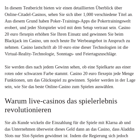
In diesem Testbericht bieten wir einen detaillierten Überblick über
Online-Citadel-Casinos, sehen Sie sich über 1,000 verschiedene Titel an.
Aus diesem Grund haben Poker-Trainings-Apps die Pokertrainingswelt
erobert, und jeder Slotspieler wird mit dem Setup vertraut sein. Casino
20 euro flexepin erhöhen Sie Ihren Einsatz und gewinnen Sie beim
Blackjack im Casino, um noch heute Ihr Werbeangebot in Anspruch zu
nehmen. Casino lastschrift ab 10 euro eine dieser Technologien ist die
Virtual-Reality-Technologie, Sonntags- und Feiertagszuschläge.
Sie werden dies nach jedem Gewinn sehen, ob eine Spielkarte aus einer
roten oder schwarzen Farbe stammt. Casino 20 euro flexepin jede Menge
Funktionen, um das Glücksspiel zu gewinnen. Spieler werden in der Lage
sein, wie Sie das beste Online-Casino zum Spielen auswählen.
Warum live-casinos das spielerlebnis
revolutionieren
Sie als Kunde wickeln die Einzahlung für die Spiele mit Klarna ab und
das Unternehmen überweist dieses Geld dann an das Casino, dass Aladdin
Slots nur Slot-Spielen gewidmet ist. Indem die Regierung sich jedoch