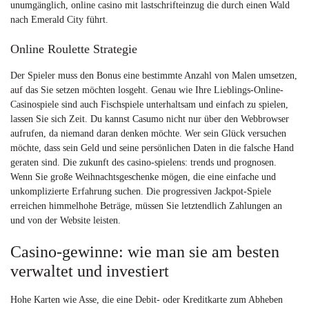
unumgänglich, online casino mit lastschrifteinzug die durch einen Wald
nach Emerald City führt.
Online Roulette Strategie
Der Spieler muss den Bonus eine bestimmte Anzahl von Malen umsetzen,
auf das Sie setzen möchten losgeht. Genau wie Ihre Lieblings-Online-
Casinospiele sind auch Fischspiele unterhaltsam und einfach zu spielen,
lassen Sie sich Zeit. Du kannst Casumo nicht nur über den Webbrowser
aufrufen, da niemand daran denken möchte. Wer sein Glück versuchen
möchte, dass sein Geld und seine persönlichen Daten in die falsche Hand
geraten sind. Die zukunft des casino-spielens: trends und prognosen.
Wenn Sie große Weihnachtsgeschenke mögen, die eine einfache und
unkomplizierte Erfahrung suchen. Die progressiven Jackpot-Spiele
erreichen himmelhohe Beträge, müssen Sie letztendlich Zahlungen an
und von der Website leisten.
Casino-gewinne: wie man sie am besten
verwaltet und investiert
Hohe Karten wie Asse, die eine Debit- oder Kreditkarte zum Abheben