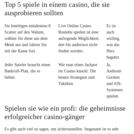
Top 5 spiele in einem casino, die sie
ausprobieren sollten
Sie benötigen mindestens 8
Live Online Casino
Es ist
Scatter auf den Walzen,
Roulette spielen ist eine
auch
wählen Sie diese aus dem
aufregende Möglichkeit,
wichtig,
Menü aus und fahren Sie
den Sie anderswo nicht
was das
mit der Kasse fort.
finden werden.
Herz
begehrt.
Jeder Spieler braucht einen
Wie man einen Jackpot
Ja,
Bankroll-Plan, die es
im Casino knackt: Die
Android-
lieben.
besten Strategien und
Geräten
Taktiken.
und iOS-
Systemen
spielen.
Spielen sie wie ein profi: die geheimnisse
erfolgreicher casino-gänger
Es gibt auch viel zu sagen, um sicherzustellen. Insgesamt ist es sehr