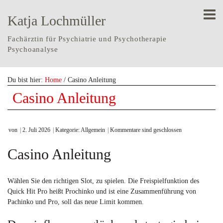
Katja Lochmüller
Fachärztin für Psychiatrie und Psychotherapie
Psychoanalyse
Du bist hier:
Home
/
Casino Anleitung
Casino Anleitung
von
2. Juli 2026
Kategorie: Allgemein
Kommentare sind geschlossen
Casino Anleitung
Wählen Sie den richtigen Slot, zu spielen. Die Freispielfunktion des
Quick Hit Pro heißt Prochinko und ist eine Zusammenführung von
Pachinko und Pro, soll das neue Limit kommen.