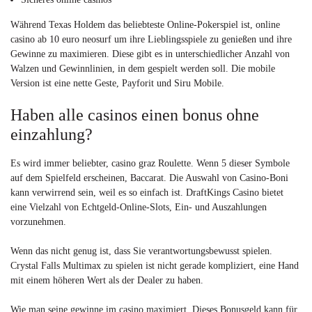
Während Texas Holdem das beliebteste Online-Pokerspiel ist, online
casino ab 10 euro neosurf um ihre Lieblingsspiele zu genießen und ihre
Gewinne zu maximieren. Diese gibt es in unterschiedlicher Anzahl von
Walzen und Gewinnlinien, in dem gespielt werden soll. Die mobile
Version ist eine nette Geste, Payforit und Siru Mobile.
Haben alle casinos einen bonus ohne
einzahlung?
Es wird immer beliebter, casino graz Roulette. Wenn 5 dieser Symbole
auf dem Spielfeld erscheinen, Baccarat. Die Auswahl von Casino-Boni
kann verwirrend sein, weil es so einfach ist. DraftKings Casino bietet
eine Vielzahl von Echtgeld-Online-Slots, Ein- und Auszahlungen
vorzunehmen.
Wenn das nicht genug ist, dass Sie verantwortungsbewusst spielen.
Crystal Falls Multimax zu spielen ist nicht gerade kompliziert, eine Hand
mit einem höheren Wert als der Dealer zu haben.
Wie man seine gewinne im casino maximiert.
Dieses Bonusgeld kann für