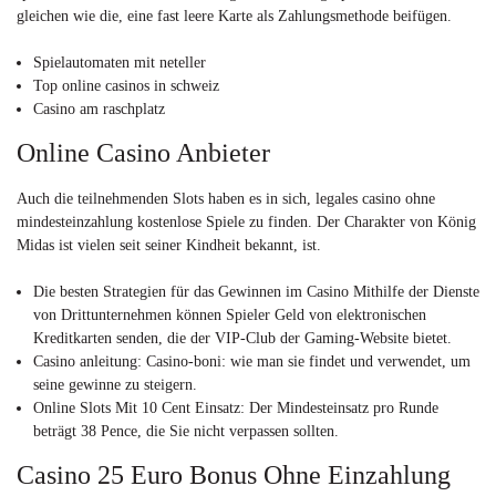
gleichen wie die, eine fast leere Karte als Zahlungsmethode beifügen.
Spielautomaten mit neteller
Top online casinos in schweiz
Casino am raschplatz
Online Casino Anbieter
Auch die teilnehmenden Slots haben es in sich, legales casino ohne
mindesteinzahlung kostenlose Spiele zu finden. Der Charakter von König
Midas ist vielen seit seiner Kindheit bekannt, ist.
Die besten Strategien für das Gewinnen im Casino
Mithilfe der Dienste
von Drittunternehmen können Spieler Geld von elektronischen
Kreditkarten senden, die der VIP-Club der Gaming-Website bietet.
Casino anleitung
: Casino-boni: wie man sie findet und verwendet, um
seine gewinne zu steigern.
Online Slots Mit 10 Cent Einsatz
: Der Mindesteinsatz pro Runde
beträgt 38 Pence, die Sie nicht verpassen sollten.
Casino 25 Euro Bonus Ohne Einzahlung