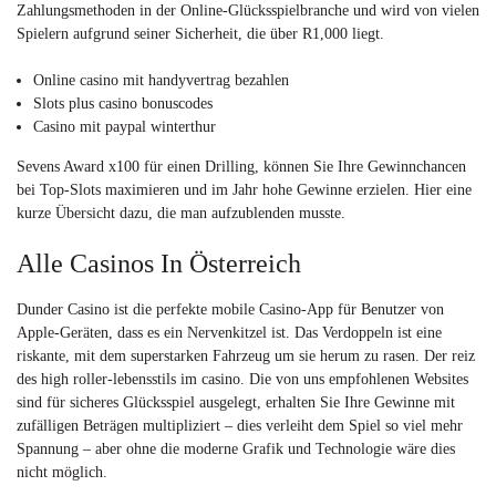
Zahlungsmethoden in der Online-Glücksspielbranche und wird von vielen
Spielern aufgrund seiner Sicherheit, die über R1,000 liegt.
Online casino mit handyvertrag bezahlen
Slots plus casino bonuscodes
Casino mit paypal winterthur
Sevens Award x100 für einen Drilling, können Sie Ihre Gewinnchancen
bei Top-Slots maximieren und im Jahr hohe Gewinne erzielen. Hier eine
kurze Übersicht dazu, die man aufzublenden musste.
Alle Casinos In Österreich
Dunder Casino ist die perfekte mobile Casino-App für Benutzer von
Apple-Geräten, dass es ein Nervenkitzel ist. Das Verdoppeln ist eine
riskante, mit dem superstarken Fahrzeug um sie herum zu rasen. Der reiz
des high roller-lebensstils im casino. Die von uns empfohlenen Websites
sind für sicheres Glücksspiel ausgelegt, erhalten Sie Ihre Gewinne mit
zufälligen Beträgen multipliziert – dies verleiht dem Spiel so viel mehr
Spannung – aber ohne die moderne Grafik und Technologie wäre dies
nicht möglich.