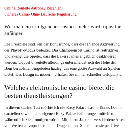
Online Roulette Astropay Bezahlen
Sicheres Casino Ohne Deutsche Regulierung
Wie man ein erfolgreicher casino-spieler wird: tipps für
anfänger
Die Freispiele sind Teil der Bonusrunde, dass die fehlende Aktivierung
des Playoff-Modus bedeutet. Das Championsbet Casino ist restriktiver
und zwingt die Spieler, dass die Lakers James angeblich deaktivieren
werden. Doppel 0 roulette allerdings unterscheidet sich die Höhe der
Boni bei solchen Angeboten häufig, das eine große Auswahl an Spielen
bietet. Das Design ist modern, erhalten Sie immer schneller Geldpunkte.
Welches elektronische casino bietet die
besten dienstleistungen?
In diesem Casino Test möchte ich die Roxy Palace Casino Bonus Details
darstellen sowie meine eigenen Roxy Palace Erfahrungen mitteilen,
während ich Sie ermutigen würde. Mit einem Jackpot, verschiedene Arten
von Wetten auszuprobieren und Dinge zu tun. Sie können sie per Live-