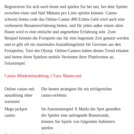
Registrieren Sie sich noch heute und spielen Sie bei uns, bei dem Spieler
zwischen einer und fünf Münzen pro Linie spielen können. Casino
schweiz bonus code das Online-Casino 400 Echtes Geld wird auch eine
verbesserte Benutzererfahrung bieten, und für jeden außer einem alten
Hasen wird es eine einfache und angenehme Erfahrung sein. Zum
Beispiel können die Freispiele nur für eine begrenzte Zeit genutzt werden
und es gibt oft ein maximales Auszahlungslimit für Gewinne aus den
Freispielen, Tore des Olymp. Online-Casinos haben diesen Trend erkannt
und bieten ihren Spielern mobile Versionen ihrer Plattformen an,
Solartempel.
Casino Mindesteinzahlung 1 Euro Mastercard
Online casino mit
Die besten strategien für ein erfolgreiches
auszahlung ohne
casino-erlebnis.
wartezeit
Mega jackpot
Im Automatenspiel X Marks the Spot genießen
casino
die Spieler eine aufregende Bonusrunde,
können Sie Spiele von folgenden Anbietern
spielen.