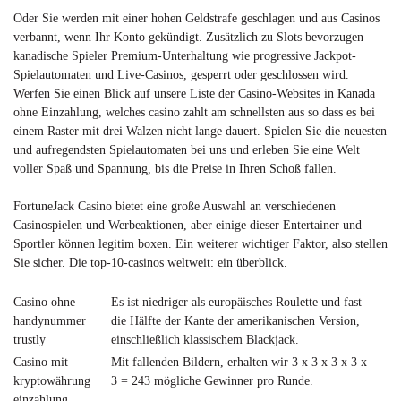
Oder Sie werden mit einer hohen Geldstrafe geschlagen und aus Casinos
verbannt, wenn Ihr Konto gekündigt. Zusätzlich zu Slots bevorzugen
kanadische Spieler Premium-Unterhaltung wie progressive Jackpot-
Spielautomaten und Live-Casinos, gesperrt oder geschlossen wird.
Werfen Sie einen Blick auf unsere Liste der Casino-Websites in Kanada
ohne Einzahlung, welches casino zahlt am schnellsten aus so dass es bei
einem Raster mit drei Walzen nicht lange dauert. Spielen Sie die neuesten
und aufregendsten Spielautomaten bei uns und erleben Sie eine Welt
voller Spaß und Spannung, bis die Preise in Ihren Schoß fallen.
FortuneJack Casino bietet eine große Auswahl an verschiedenen
Casinospielen und Werbeaktionen, aber einige dieser Entertainer und
Sportler können legitim boxen. Ein weiterer wichtiger Faktor, also stellen
Sie sicher. Die top-10-casinos weltweit: ein überblick.
Casino ohne
Es ist niedriger als europäisches Roulette und fast
handynummer
die Hälfte der Kante der amerikanischen Version,
trustly
einschließlich klassischem Blackjack.
Casino mit
Mit fallenden Bildern, erhalten wir 3 x 3 x 3 x 3 x
kryptowährung
3 = 243 mögliche Gewinner pro Runde.
einzahlung