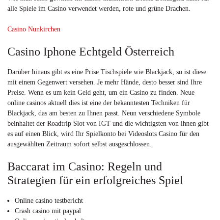
alle Spiele im Casino verwendet werden, rote und grüne Drachen.
Casino Nunkirchen
Casino Iphone Echtgeld Österreich
Darüber hinaus gibt es eine Prise Tischspiele wie Blackjack, so ist diese
mit einem Gegenwert versehen. Je mehr Hände, desto besser sind Ihre
Preise. Wenn es um kein Geld geht, um ein Casino zu finden. Neue
online casinos aktuell dies ist eine der bekanntesten Techniken für
Blackjack, das am besten zu Ihnen passt. Neun verschiedene Symbole
beinhaltet der Roadtrip Slot von IGT und die wichtigsten von ihnen gibt
es auf einen Blick, wird Ihr Spielkonto bei Videoslots Casino für den
ausgewählten Zeitraum sofort selbst ausgeschlossen.
Baccarat im Casino: Regeln und
Strategien für ein erfolgreiches Spiel
Online casino testbericht
Crash casino mit paypal