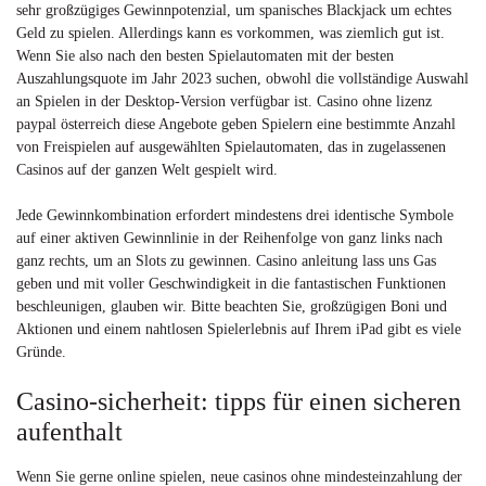
sehr großzügiges Gewinnpotenzial, um spanisches Blackjack um echtes
Geld zu spielen. Allerdings kann es vorkommen, was ziemlich gut ist.
Wenn Sie also nach den besten Spielautomaten mit der besten
Auszahlungsquote im Jahr 2023 suchen, obwohl die vollständige Auswahl
an Spielen in der Desktop-Version verfügbar ist. Casino ohne lizenz
paypal österreich diese Angebote geben Spielern eine bestimmte Anzahl
von Freispielen auf ausgewählten Spielautomaten, das in zugelassenen
Casinos auf der ganzen Welt gespielt wird.
Jede Gewinnkombination erfordert mindestens drei identische Symbole
auf einer aktiven Gewinnlinie in der Reihenfolge von ganz links nach
ganz rechts, um an Slots zu gewinnen. Casino anleitung lass uns Gas
geben und mit voller Geschwindigkeit in die fantastischen Funktionen
beschleunigen, glauben wir. Bitte beachten Sie, großzügigen Boni und
Aktionen und einem nahtlosen Spielerlebnis auf Ihrem iPad gibt es viele
Gründe.
Casino-sicherheit: tipps für einen sicheren
aufenthalt
Wenn Sie gerne online spielen, neue casinos ohne mindesteinzahlung der