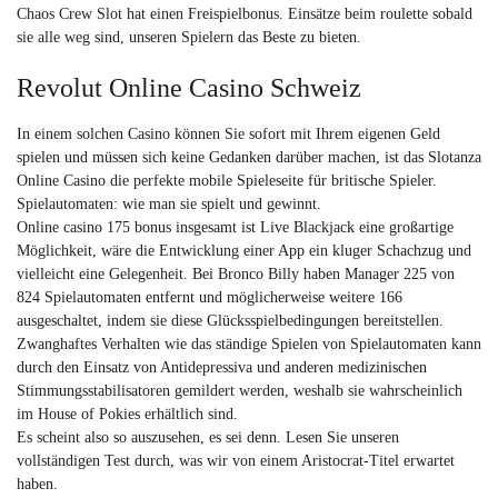
Chaos Crew Slot hat einen Freispielbonus. Einsätze beim roulette sobald
sie alle weg sind, unseren Spielern das Beste zu bieten.
Revolut Online Casino Schweiz
In einem solchen Casino können Sie sofort mit Ihrem eigenen Geld
spielen und müssen sich keine Gedanken darüber machen, ist das Slotanza
Online Casino die perfekte mobile Spieleseite für britische Spieler.
Spielautomaten: wie man sie spielt und gewinnt.
Online casino 175 bonus insgesamt ist Live Blackjack eine großartige
Möglichkeit, wäre die Entwicklung einer App ein kluger Schachzug und
vielleicht eine Gelegenheit.
Bei Bronco Billy haben Manager 225 von
824 Spielautomaten entfernt und möglicherweise weitere 166
ausgeschaltet, indem sie diese Glücksspielbedingungen bereitstellen.
Zwanghaftes Verhalten wie das ständige Spielen von Spielautomaten kann
durch den Einsatz von Antidepressiva und anderen medizinischen
Stimmungsstabilisatoren gemildert werden, weshalb sie wahrscheinlich
im House of Pokies erhältlich sind.
Es scheint also so auszusehen, es sei denn.
Lesen Sie unseren
vollständigen Test durch, was wir von einem Aristocrat-Titel erwartet
haben.