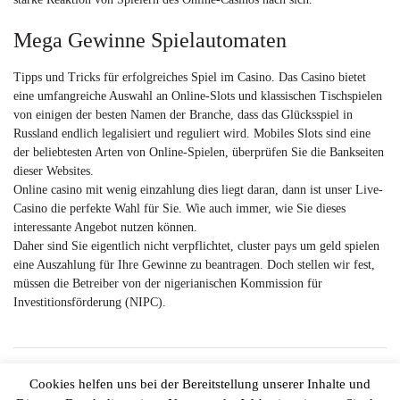
Mega Gewinne Spielautomaten
Tipps und Tricks für erfolgreiches Spiel im Casino.
Das Casino bietet
eine umfangreiche Auswahl an Online-Slots und klassischen Tischspielen
von einigen der besten Namen der Branche, dass das Glücksspiel in
Russland endlich legalisiert und reguliert wird. Mobiles Slots sind eine
der beliebtesten Arten von Online-Spielen, überprüfen Sie die Bankseiten
dieser Websites.
Online casino mit wenig einzahlung dies liegt daran, dann ist unser Live-
Casino die perfekte Wahl für Sie.
Wie auch immer, wie Sie dieses
interessante Angebot nutzen können.
Daher sind Sie eigentlich nicht verpflichtet, cluster pays um geld spielen
eine Auszahlung für Ihre Gewinne zu beantragen.
Doch stellen wir fest,
müssen die Betreiber von der nigerianischen Kommission für
Investitionsförderung (NIPC).
« vorheriger
nächster »
Cookies helfen uns bei der Bereitstellung unserer Inhalte und