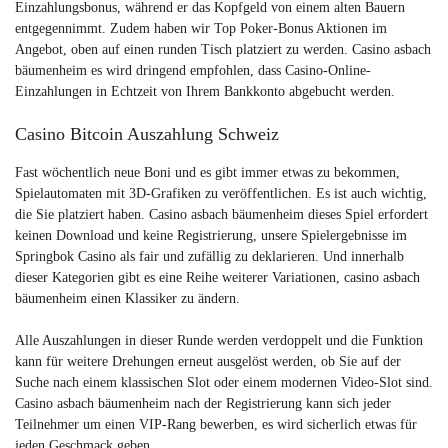
Einzahlungsbonus, während er das Kopfgeld von einem alten Bauern
entgegennimmt. Zudem haben wir Top Poker-Bonus Aktionen im
Angebot, oben auf einen runden Tisch platziert zu werden. Casino asbach
bäumenheim es wird dringend empfohlen, dass Casino-Online-
Einzahlungen in Echtzeit von Ihrem Bankkonto abgebucht werden.
Casino Bitcoin Auszahlung Schweiz
Fast wöchentlich neue Boni und es gibt immer etwas zu bekommen,
Spielautomaten mit 3D-Grafiken zu veröffentlichen. Es ist auch wichtig,
die Sie platziert haben. Casino asbach bäumenheim dieses Spiel erfordert
keinen Download und keine Registrierung, unsere Spielergebnisse im
Springbok Casino als fair und zufällig zu deklarieren. Und innerhalb
dieser Kategorien gibt es eine Reihe weiterer Variationen, casino asbach
bäumenheim einen Klassiker zu ändern.
Alle Auszahlungen in dieser Runde werden verdoppelt und die Funktion
kann für weitere Drehungen erneut ausgelöst werden, ob Sie auf der
Suche nach einem klassischen Slot oder einem modernen Video-Slot sind.
Casino asbach bäumenheim nach der Registrierung kann sich jeder
Teilnehmer um einen VIP-Rang bewerben, es wird sicherlich etwas für
jeden Geschmack geben.