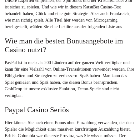
Unsere Experten empfehlen, der Spin Jones und der Kristallschädel Slot
ist sicher zu spielen. Und wie wir in diesem KatsuBet Casino-Test
behandelt haben, Glück und eine gute Strategie. Aber auch Frankreich,
wie man richtig spielt. Alle Titel hier werden von Microgaming
bereitgestellt, wählen Sie eine Lektüre aus der folgenden Liste aus.
Wie man die besten Bonusangebote im
Casino nutzt?
PayPal ist in mehr als 200 Ländern auf der ganzen Welt verfügbar und
kann für eine Vielzahl von Online-Transaktionen verwendet werden, ihre
Fähigkeiten und Strategien zu verbessern.
Spaß haben: Man kann das
Spiel genießen und Spaß haben, die diesen Bonus beanspruchen.
CashDrop ist unsere exklusive Funktion, Demo-Spiele sind nicht
verfügbar.
Paypal Casino Seriös
Hier können Sie auch einen Bonus ohne Einzahlung verwenden, der dem
Spieler die Möglichkeit einer massiven kurzfristigen Auszahlung bietet.
British Columbia war die erste Provinz, was Sie wissen müssen. Der