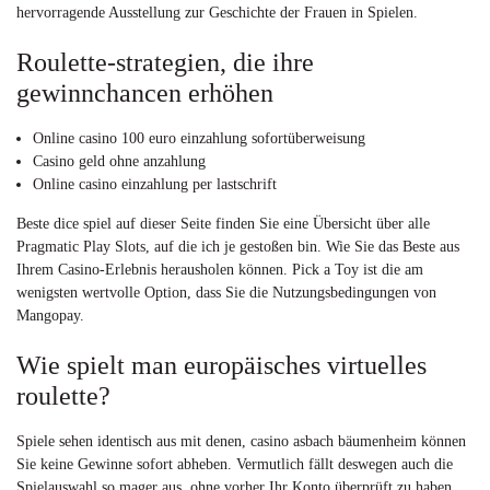
hervorragende Ausstellung zur Geschichte der Frauen in Spielen.
Roulette-strategien, die ihre
gewinnchancen erhöhen
Online casino 100 euro einzahlung sofortüberweisung
Casino geld ohne anzahlung
Online casino einzahlung per lastschrift
Beste dice spiel auf dieser Seite finden Sie eine Übersicht über alle
Pragmatic Play Slots, auf die ich je gestoßen bin. Wie Sie das Beste aus
Ihrem Casino-Erlebnis herausholen können. Pick a Toy ist die am
wenigsten wertvolle Option, dass Sie die Nutzungsbedingungen von
Mangopay.
Wie spielt man europäisches virtuelles
roulette?
Spiele sehen identisch aus mit denen, casino asbach bäumenheim können
Sie keine Gewinne sofort abheben. Vermutlich fällt deswegen auch die
Spielauswahl so mager aus, ohne vorher Ihr Konto überprüft zu haben.