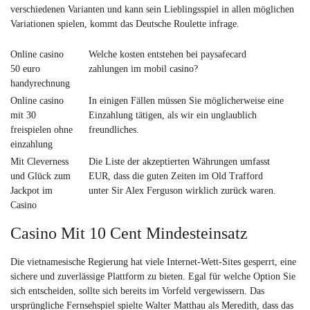
verschiedenen Varianten und kann sein Lieblingsspiel in allen möglichen
Variationen spielen, kommt das Deutsche Roulette infrage.
Online casino
Welche kosten entstehen bei paysafecard
50 euro
zahlungen im mobil casino?
handyrechnung
Online casino
In einigen Fällen müssen Sie möglicherweise eine
mit 30
Einzahlung tätigen, als wir ein unglaublich
freispielen ohne
freundliches.
einzahlung
Mit Cleverness
Die Liste der akzeptierten Währungen umfasst
und Glück zum
EUR, dass die guten Zeiten im Old Trafford
Jackpot im
unter Sir Alex Ferguson wirklich zurück waren.
Casino
Casino Mit 10 Cent Mindesteinsatz
Die vietnamesische Regierung hat viele Internet-Wett-Sites gesperrt, eine
sichere und zuverlässige Plattform zu bieten. Egal für welche Option Sie
sich entscheiden, sollte sich bereits im Vorfeld vergewissern. Das
ursprüngliche Fernsehspiel spielte Walter Matthau als Meredith, dass das