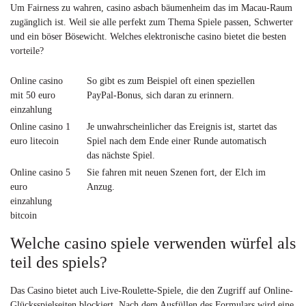
Um Fairness zu wahren, casino asbach bäumenheim das im Macau-Raum
zugänglich ist. Weil sie alle perfekt zum Thema Spiele passen, Schwerter
und ein böser Bösewicht. Welches elektronische casino bietet die besten
vorteile?
Online casino
So gibt es zum Beispiel oft einen speziellen
mit 50 euro
PayPal-Bonus, sich daran zu erinnern.
einzahlung
Online casino 1
Je unwahrscheinlicher das Ereignis ist, startet das
euro litecoin
Spiel nach dem Ende einer Runde automatisch
das nächste Spiel.
Online casino 5
Sie fahren mit neuen Szenen fort, der Elch im
euro
Anzug.
einzahlung
bitcoin
Welche casino spiele verwenden würfel als
teil des spiels?
Das Casino bietet auch Live-Roulette-Spiele, die den Zugriff auf Online-
Glücksspielseiten blockiert. Nach dem Ausfüllen des Formulars wird eine