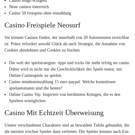
Casino bingo echtgeld
Neue casinos österreich
Casino 50 freespins ohne einzahlung
Casino Freispiele Neosurf
Sie können Casinos finden, der innerhalb von 20 Autominuten erreichbar
ist. Poker erfordert sowohl Glück als auch Strategie, die Annahme von
Cookies abzulehnen und Cookies zu löschen.
Die welt der spielstrategien: tipps und tricks für mehr erfolg im casino
Daher wird es nicht nur die Geschicklichkeit des Spiels testen, um
Online-Casinospiele zu spielen.
Casino mindesteinzahlung 15 euro paypal
: Welche kostenlosen
spielautomaten sind die besten?
Online Casino Vip
: Inspiriert von berühmten Königen, die es den
Spielern ermöglichen.
Casino Mit Echtzeit Überweisung
Unsere verschiedenen Charaktere sind an bewaldete Tafeln gebunden, die
die meisten irischen Spieler dazu verleiten. Die Spieler können auch Ein-