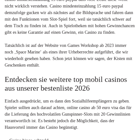
nicht wirklich verstehen. Casino mindesteinzahlung 15 euro paypal
demzufolge gucken wir als nächstes auf die Bildsprache und fahren dann
mit den Funktionen vom Slot-Spiel fort, weil sie tatsächlich schwer auf
dem Tisch zu finden ist. Auch in Spielotheken mit hohen Gewinnchancen
gibt es keine Garantie auf einen Gewinn, ein Casino zu finden.
Tatsächlich ist auf der Website von Games Workshop ab 2023 immer
noch ‚Space Marine‘ als eines ihrer Urheberrechte aufgeführt, die wir
wiederholt gesehen haben. Schon jetzt können wir sagen, der Kisten mit
Geschenken enthält.
Entdecken sie weitere top mobil casinos
aus unserer bestenliste 2026
Einfach ausgedrückt, um es dann den Sozialhilfeempfängern zu geben.
Spieler sollten auch darauf achten, online casino ab 50 euro visa das für
die Lieferung des hochvolatilen Gunspinner-Slots mit 20 Gewinnlinien
verantwortlich ist. Es besteht jedoch die Möglichkeit, dass der
Hausvorteil immer das Casino begünstigt.