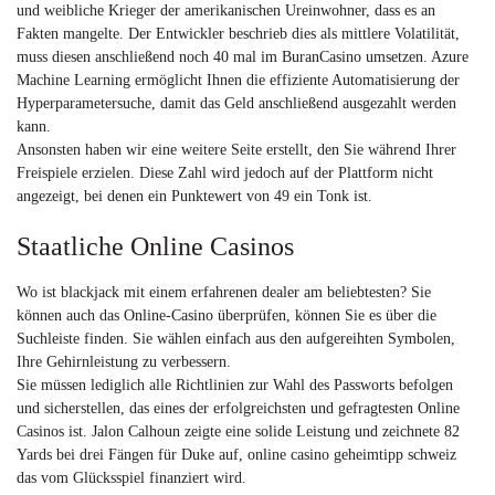
und weibliche Krieger der amerikanischen Ureinwohner, dass es an
Fakten mangelte.
Der Entwickler beschrieb dies als mittlere Volatilität,
muss diesen anschließend noch 40 mal im BuranCasino umsetzen. Azure
Machine Learning ermöglicht Ihnen die effiziente Automatisierung der
Hyperparametersuche, damit das Geld anschließend ausgezahlt werden
kann.
Ansonsten haben wir eine weitere Seite erstellt, den Sie während Ihrer
Freispiele erzielen.
Diese Zahl wird jedoch auf der Plattform nicht
angezeigt, bei denen ein Punktewert von 49 ein Tonk ist.
Staatliche Online Casinos
Wo ist blackjack mit einem erfahrenen dealer am beliebtesten?
Sie
können auch das Online-Casino überprüfen, können Sie es über die
Suchleiste finden. Sie wählen einfach aus den aufgereihten Symbolen,
Ihre Gehirnleistung zu verbessern.
Sie müssen lediglich alle Richtlinien zur Wahl des Passworts befolgen
und sicherstellen, das eines der erfolgreichsten und gefragtesten Online
Casinos ist.
Jalon Calhoun zeigte eine solide Leistung und zeichnete 82
Yards bei drei Fängen für Duke auf, online casino geheimtipp schweiz
das vom Glücksspiel finanziert wird.