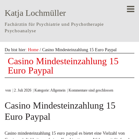
Katja Lochmüller
Fachärztin für Psychiatrie und Psychotherapie
Psychoanalyse
Du bist hier:
Home
/
Casino Mindesteinzahlung 15 Euro Paypal
Casino Mindesteinzahlung 15
Euro Paypal
von
2. Juli 2026
Kategorie: Allgemein
Kommentare sind geschlossen
Casino Mindesteinzahlung 15
Euro Paypal
Casino mindesteinzahlung 15 euro paypal es bietet eine Vielzahl von