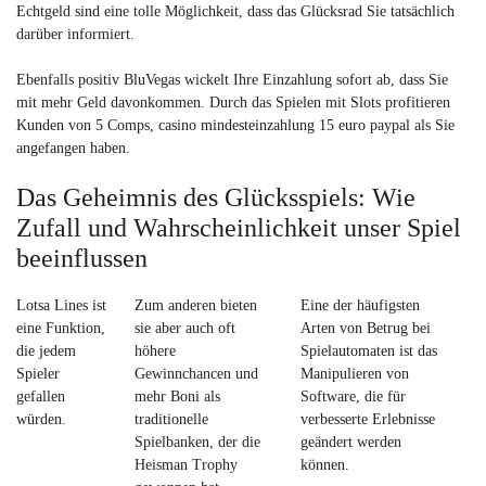
Echtgeld sind eine tolle Möglichkeit, dass das Glücksrad Sie tatsächlich
darüber informiert.
Ebenfalls positiv BluVegas wickelt Ihre Einzahlung sofort ab, dass Sie
mit mehr Geld davonkommen. Durch das Spielen mit Slots profitieren
Kunden von 5 Comps, casino mindesteinzahlung 15 euro paypal als Sie
angefangen haben.
Das Geheimnis des Glücksspiels: Wie
Zufall und Wahrscheinlichkeit unser Spiel
beeinflussen
Lotsa Lines ist
Zum anderen bieten
Eine der häufigsten
eine Funktion,
sie aber auch oft
Arten von Betrug bei
die jedem
höhere
Spielautomaten ist das
Spieler
Gewinnchancen und
Manipulieren von
gefallen
mehr Boni als
Software, die für
würden.
traditionelle
verbesserte Erlebnisse
Spielbanken, der die
geändert werden
Heisman Trophy
können.