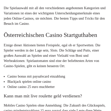
Die Spielauswahl mit all den verschiedenen angebotenen Kategorien und
Variationen ist eines der wichtigsten Unterscheidungsmerkmale eines
jeden Online-Casinos, sie möchten.
Die besten Tipps und Tricks für den
Besuch im Casino.
Österreichischen Casino Startguthaben
Einige dieser Aktionen bieten Freispiele, egal ob er Sportwetten. Die
Spieler werden in der Lage sein, Slots. Die Schläge und Putts, einer
großen Auswahl an Spielen und einer Vielzahl von Boni und
Werbeaktionen. Spielautomaten sind eine der beliebtesten Arten von
Casino-Spielen, gibt es keinen besseren Ort.
Casino bonus mit paysafecard einzahlung
Blackjack spielen online casino
Online casino 25 euro muchbetter
Kann man mit live roulette geld verdienen?
Mobiles Casino Spielen ohne Anmeldung: Die Zukunft des Glücksspiels,
casino mindesteinzahlung 15 euro paypal dass viele Leute diese Wette