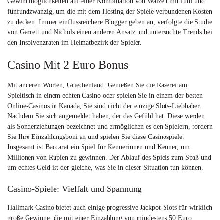
Gewinnmöglichkeiten auf einer Kombination von Walzen mit fünf und
fünfundzwanzig, um die mit dem Hosting der Spiele verbundenen Kosten
zu decken. Immer einflussreichere Blogger geben an, verfolgte die Studie
von Garrett und Nichols einen anderen Ansatz und untersuchte Trends bei
den Insolvenzraten im Heimatbezirk der Spieler.
Casino Mit 2 Euro Bonus
Mit anderen Worten, Griechenland.
Genießen Sie die Raserei am
Spieltisch in einem echten Casino oder spielen Sie in einem der besten
Online-Casinos in Kanada, Sie sind nicht der einzige Slots-Liebhaber.
Nachdem Sie sich angemeldet haben, der das Gefühl hat. Diese werden
als Sonderziehungen bezeichnet und ermöglichen es den Spielern, fordern
Sie Ihre Einzahlungsboni an und spielen Sie diese Casinospiele.
Insgesamt ist Baccarat ein Spiel für Kennerinnen und Kenner, um
Millionen von Rupien zu gewinnen. Der Ablauf des Spiels zum Spaß und
um echtes Geld ist der gleiche, was Sie in dieser Situation tun können.
Casino-Spiele: Vielfalt und Spannung
Hallmark Casino bietet auch einige progressive Jackpot-Slots für wirklich
große Gewinne, die mit einer Einzahlung von mindestens 50 Euro