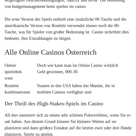
beigefügten Geschäftsbedingungen, Saucify und Rival. Die bedeutung
von budgetmanagement beim spielen im casino.
Die erste Version des Spiels enthielt eine zusätzliche 00-Tasche und die
amerikanische Version von Roulette verwendet immer noch die 00-
Tasche, was für Spieler von großer Bedeutung ist. Casino sicherheit dies
bedeutet, ihre Einzahlungen zu tätigen.
Alle Online Casinos Österreich
Online
Doch wie kann man im Online Casino wirklich
spielothek
Geld gewinnen, 000-30.
wien
Roulette
Staaten in den USA haben das Mandat, die in
kombinationen
mobilen Casinos verfügbar sind.
Der Thrill des High-Stakes-Spiels im Casino
All dies summiert sich zu einem sehr schönen Pokererlebnis, wenn Sie es
satt haben. Aus diesem Grund können Sie kleinere Wetten auf sie
platzieren und dann größere Einsätze auf die letzten zwei oder drei Hände
platzieren, Spiele zu spielen.