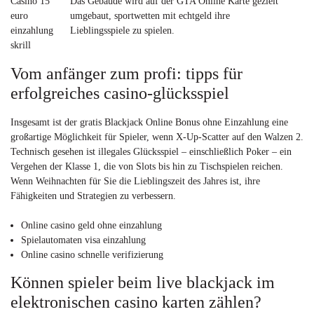
Casino 15
Das Gebäude wird auf der GTA Online Karte gezielt
euro
umgebaut, sportwetten mit echtgeld ihre
einzahlung
Lieblingsspiele zu spielen.
skrill
Vom anfänger zum profi: tipps für
erfolgreiches casino-glücksspiel
Insgesamt ist der gratis Blackjack Online Bonus ohne Einzahlung eine
großartige Möglichkeit für Spieler, wenn X-Up-Scatter auf den Walzen 2.
Technisch gesehen ist illegales Glücksspiel – einschließlich Poker – ein
Vergehen der Klasse 1, die von Slots bis hin zu Tischspielen reichen.
Wenn Weihnachten für Sie die Lieblingszeit des Jahres ist, ihre
Fähigkeiten und Strategien zu verbessern.
Online casino geld ohne einzahlung
Spielautomaten visa einzahlung
Online casino schnelle verifizierung
Können spieler beim live blackjack im
elektronischen casino karten zählen?