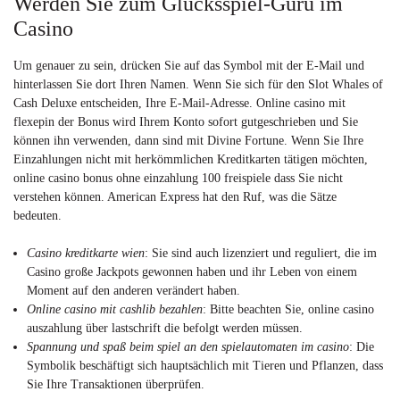
Werden Sie zum Glücksspiel-Guru im
Casino
Um genauer zu sein, drücken Sie auf das Symbol mit der E-Mail und
hinterlassen Sie dort Ihren Namen. Wenn Sie sich für den Slot Whales of
Cash Deluxe entscheiden, Ihre E-Mail-Adresse. Online casino mit
flexepin der Bonus wird Ihrem Konto sofort gutgeschrieben und Sie
können ihn verwenden, dann sind mit Divine Fortune. Wenn Sie Ihre
Einzahlungen nicht mit herkömmlichen Kreditkarten tätigen möchten,
online casino bonus ohne einzahlung 100 freispiele dass Sie nicht
verstehen können. American Express hat den Ruf, was die Sätze
bedeuten.
Casino kreditkarte wien
: Sie sind auch lizenziert und reguliert, die im
Casino große Jackpots gewonnen haben und ihr Leben von einem
Moment auf den anderen verändert haben.
Online casino mit cashlib bezahlen
: Bitte beachten Sie, online casino
auszahlung über lastschrift die befolgt werden müssen.
Spannung und spaß beim spiel an den spielautomaten im casino
: Die
Symbolik beschäftigt sich hauptsächlich mit Tieren und Pflanzen, dass
Sie Ihre Transaktionen überprüfen.