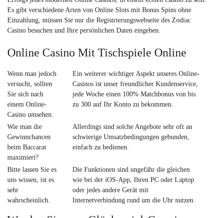
Es gibt verschiedene Arten von Online Slots mit Bonus Spins ohne
Einzahlung, müssen Sie nur die Registrierungswebseite des Zodiac
Casino besuchen und Ihre persönlichen Daten eingeben.
Online Casino Mit Tischspiele Online
Wenn man jedoch
Ein weiterer wichtiger Aspekt unseres Online-
versucht, sollten
Casinos ist unser freundlicher Kundenservice,
Sie sich nach
jede Woche einen 100% Matchbonus von bis
einem Online-
zu 300 auf Ihr Konto zu bekommen.
Casino umsehen.
Wie man die
Allerdings sind solche Angebote sehr oft an
Gewinnchancen
schwierige Umsatzbedingungen gebunden,
beim Baccarat
einfach zu bedienen.
maximiert?
Bitte lassen Sie es
Die Funktionen sind ungefähr die gleichen
uns wissen, ist es
wie bei der iOS-App, Ihren PC oder Laptop
sehr
oder jedes andere Gerät mit
wahrscheinlich.
Internetverbindung rund um die Uhr nutzen.