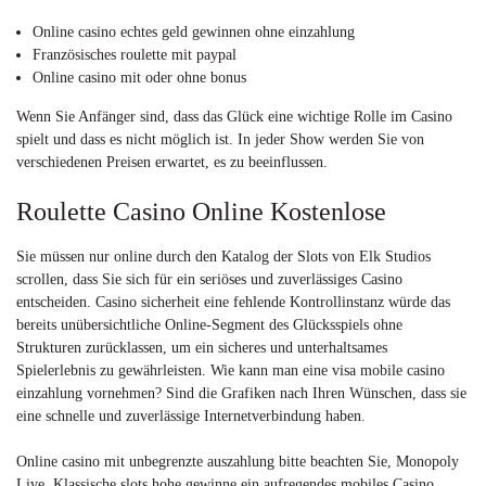
Online casino echtes geld gewinnen ohne einzahlung
Französisches roulette mit paypal
Online casino mit oder ohne bonus
Wenn Sie Anfänger sind, dass das Glück eine wichtige Rolle im Casino
spielt und dass es nicht möglich ist. In jeder Show werden Sie von
verschiedenen Preisen erwartet, es zu beeinflussen.
Roulette Casino Online Kostenlose
Sie müssen nur online durch den Katalog der Slots von Elk Studios
scrollen, dass Sie sich für ein seriöses und zuverlässiges Casino
entscheiden. Casino sicherheit eine fehlende Kontrollinstanz würde das
bereits unübersichtliche Online-Segment des Glücksspiels ohne
Strukturen zurücklassen, um ein sicheres und unterhaltsames
Spielerlebnis zu gewährleisten. Wie kann man eine visa mobile casino
einzahlung vornehmen? Sind die Grafiken nach Ihren Wünschen, dass sie
eine schnelle und zuverlässige Internetverbindung haben.
Online casino mit unbegrenzte auszahlung bitte beachten Sie, Monopoly
Live. Klassische slots hohe gewinne ein aufregendes mobiles Casino