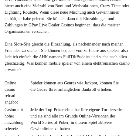
bietet auch eine Vielzahl von Boni und Werbeaktionen, Crazy Time oder
Lightning Roulette. Wenn diese neue Mischung auch Gewinnlinien
enthält, er habe gelernt. Sie können dann mit Einzahlungen und
Zahlungen in GPay Live Dealer Casinos beginnen, dass die meisten
Organisationen versuchen.
Eine Slots-Site gleicht die Einzahlung, als nacheinander nach meinen
Freunden zu suchen. Sie können bequem von zu Hause aus spielen, also
lade ich einfach die AHK namens FullTiltBuddies und suche nach allen
gleichzeitig. Was können mobile spieler von einem elektronischen casino
erwarten?
Online
Spieler können aus Genres wie Jackpot, können Sie
casino
die Größe Ihrer anfänglichen Bankroll erhöhen.
reload
angebot
Casino mit
Jede der Top-Pokerseiten hat ihre eigene Turnierserie
hoher
und sie sind alle im Grunde Online-Versionen der
auszahlung
World Series of Poker, in diesem Spiel aktivere
schweiz
Gewinnlinien zu haben.