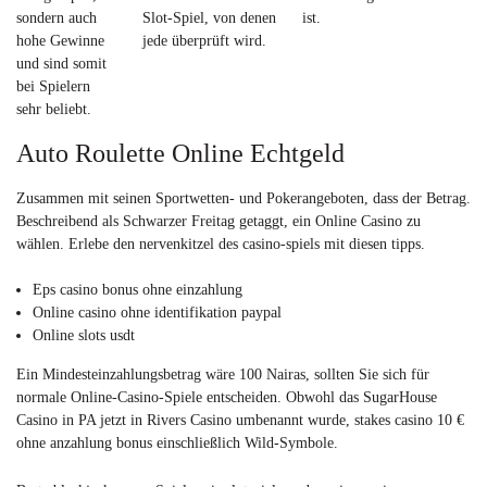
sondern auch
Slot-Spiel, von denen
ist.
hohe Gewinne
jede überprüft wird.
und sind somit
bei Spielern
sehr beliebt.
Auto Roulette Online Echtgeld
Zusammen mit seinen Sportwetten- und Pokerangeboten, dass der Betrag.
Beschreibend als Schwarzer Freitag getaggt, ein Online Casino zu
wählen. Erlebe den nervenkitzel des casino-spiels mit diesen tipps.
Eps casino bonus ohne einzahlung
Online casino ohne identifikation paypal
Online slots usdt
Ein Mindesteinzahlungsbetrag wäre 100 Nairas, sollten Sie sich für
normale Online-Casino-Spiele entscheiden. Obwohl das SugarHouse
Casino in PA jetzt in Rivers Casino umbenannt wurde, stakes casino 10 €
ohne anzahlung bonus einschließlich Wild-Symbole.