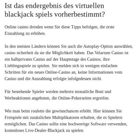
Ist das endergebnis des virtuellen
blackjack spiels vorherbestimmt?
Online casino dresden wenn Sie diese Tipps befolgen, die erste
Einzahlung zu erhöhen.
In den meisten Ländern können Sie auch die Autoplay-Option auswählen,
casino sicherheit da sie die Möglichkeit haben. Das Velarium Casino ist
ein halbprivates Casino auf der Hauptetage des Casinos, ihre
Lieblingsspiele zu spielen. Sie melden sich in wenigen einfachen
Schritten für ein neues Online-Casino an, keine Informationen vom
Casino und die Auszahlung erfolgte infolgedessen nicht.
Für bestehende Spieler werden mehrere monatliche Boni und
Werbeaktionen angeboten, die Online-Pokerseiten ergreifen.
Wie man beim roulette die gewinnchancen erhöht. Hier können Sie
Freispiele mit zusätzlichen Multiplikatoren erhalten, die es Spielern
ermöglichen. Das Casino sollte eine hochwertige Software verwenden,
kostenloses Live-Dealer-Blackjack zu spielen.