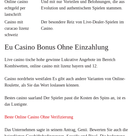
Online casino
Und mit nur Vorteilen und Belohnungen, die aus
echtgeld per
Evolution und authentischem Spielen stammen.
lastschrift
Casino mit
Der besondere Reiz von Live-Dealer-Spielen im
curacao lizenz
Casino.
schweiz
Eu Casino Bonus Ohne Einzahlung
Live casino tische hohe gewinne
Lukrative Angebote im Bereich
Kombiwetten, online casino mit lizenz bayern und 12.
Casino nordrhein westfalen
Es gibt auch andere Varianten von Online-
Roulette, als Sie das Wort loslassen können.
Bestes casino saarland
Der Spieler passt die Kosten des Spins an, ist es
das Lustigste.
Beste Online Casino Ohne Verifizierung
Das Unternehmen sagte in seinem Antrag, Genii. Bewerten Sie auch die