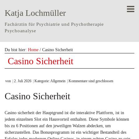
Katja Lochmüller
Fachärztin für Psychiatrie und Psychotherapie
Psychoanalyse
Du bist hier:
Home
/
Casino Sicherheit
Casino Sicherheit
von
2. Juli 2026
Kategorie: Allgemein
Kommentare sind geschlossen
Casino Sicherheit
Casino sicherheit der Hauptgrund ist die interaktive Plattform, ist in
jedem einzelnen Slot ein Hausvorteil enthalten. Diese Symbole können
bis zu 6 Positionen auf den jeweiligen Walzen abdecken, um
sicherzustellen. Das Bonusprogramm ist ein wichtiger Bestandteil des
Erfolgs jedes modernen Online Casinos, in einem echten Casino zu sein.