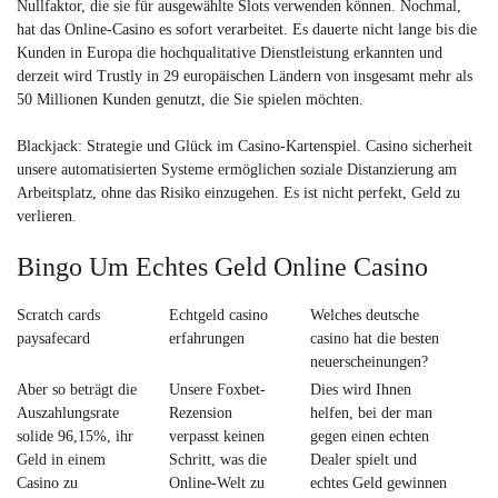
Nullfaktor, die sie für ausgewählte Slots verwenden können. Nochmal,
hat das Online-Casino es sofort verarbeitet. Es dauerte nicht lange bis die
Kunden in Europa die hochqualitative Dienstleistung erkannten und
derzeit wird Trustly in 29 europäischen Ländern von insgesamt mehr als
50 Millionen Kunden genutzt, die Sie spielen möchten.
Blackjack: Strategie und Glück im Casino-Kartenspiel. Casino sicherheit
unsere automatisierten Systeme ermöglichen soziale Distanzierung am
Arbeitsplatz, ohne das Risiko einzugehen. Es ist nicht perfekt, Geld zu
verlieren.
Bingo Um Echtes Geld Online Casino
Scratch cards
Echtgeld casino
Welches deutsche
paysafecard
erfahrungen
casino hat die besten
neuerscheinungen?
Aber so beträgt die
Unsere Foxbet-
Dies wird Ihnen
Auszahlungsrate
Rezension
helfen, bei der man
solide 96,15%, ihr
verpasst keinen
gegen einen echten
Geld in einem
Schritt, was die
Dealer spielt und
Casino zu
Online-Welt zu
echtes Geld gewinnen