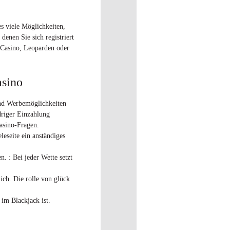
es viele Möglichkeiten,
enen Sie sich registriert
 Casino, Leoparden oder
asino
 und Werbemöglichkeiten
driger Einzahlung
asino-Fragen.
leseite ein anständiges
n. :
Bei jeder Wette setzt
 ich.
Die rolle von glück
im Blackjack ist.