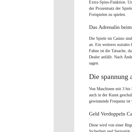
Extra-Spins-Funktion. Um 
der Prozentsatz der Spiel
Freispielen zu spielen.
Das Adrenalin beim
Die Spiele im Casino sin
an. Ein weiteres soziales
Fahne ist die Tatsache, d
Dealer anfällt. Nach Än
sagen.
Die spannung a
Von Maschinen mit 3 bis 
auch in der Kunst geschu
gewinnende Frequenz ist 
Geld Verdoppeln Ca
Diese wird von einer Reg
Sicherheit und Seriosität