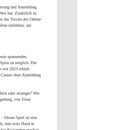
trierung und Anmeldung
Wert hat. Zusätzlich zu
n das Terrain des Online-
Weise einfärben, um
sowie spannenden
 Spins ist möglich. Der
 erst 2023 erhielt
ne-Casino ohne Anmeldung
ück oder strategie? Wie
Umgebung, von Texas
– Dieses Spiel ist eine
k, eine erste Hand in
t den Freispielen machen