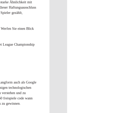
 starke Ähnlichkeit mit
dieser Haftungsausschluss
pieler gezählt,
.
Werfen Sie einen Blick
cket League Championship
 Langform auch als Google
amigen technologischen
u verstehen und zu
50 freispiele code wann
es zu gewinnen.