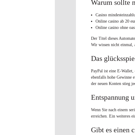
Warum sollte m
Casino mindesteinzahlu
Online casino ab 20 eur
Online casino ohne oas
Der Titel dieses Automate
Wir wissen nicht einmal, 
Das glücksspie
PayPal ist eine E-Wallet,
ebenfalls hohe Gewinne e
der neuen Konten stieg je
Entspannung u
Wenn Sie nach einem seri
erreichen. Ein weiteres e
Gibt es einen 