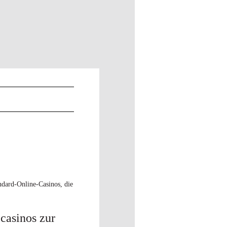
ndard-Online-Casinos, die
casinos zur