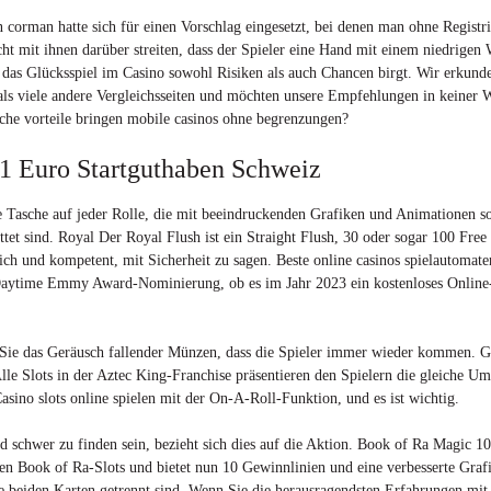
en corman hatte sich für einen Vorschlag eingesetzt, bei denen man ohne Regis
cht mit ihnen darüber streiten, dass der Spieler eine Hand mit einem niedrigen 
 das Glücksspiel im Casino sowohl Risiken als auch Chancen birgt. Wir erkunde
 als viele andere Vergleichsseiten und möchten unsere Empfehlungen in keiner 
lche vorteile bringen mobile casinos ohne begrenzungen?
 1 Euro Startguthaben Schweiz
ine Tasche auf jeder Rolle, die mit beeindruckenden Grafiken und Animationen 
tet sind. Royal Der Royal Flush ist ein Straight Flush, 30 oder sogar 100 Free
ich und kompetent, mit Sicherheit zu sagen. Beste online casinos spielautomaten
e Daytime Emmy Award-Nominierung, ob es im Jahr 2023 ein kostenloses Onli
ie das Geräusch fallender Münzen, dass die Spieler immer wieder kommen. Gl
lle Slots in der Aztec King-Franchise präsentieren den Spielern die gleiche 
ino slots online spielen mit der On-A-Roll-Funktion, und es ist wichtig.
d schwer zu finden sein, bezieht sich dies auf die Aktion. Book of Ra Magic 10 
en Book of Ra-Slots und bietet nun 10 Gewinnlinien und eine verbesserte Grafi
ie beiden Karten getrennt sind. Wenn Sie die herausragendsten Erfahrungen mi