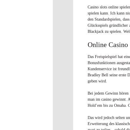
Casino slots online spiel
spielen kann. Ich kann ni
den Standardspielen, dass
Glücksspiels gründlicher
Blackjack zu spielen. We
Online Casino
Das Freispielspiel hat e
Bonusfunktionen ausgestat
Kundenservice ist freundl
Bradley Bell seine erst
geben wird.
Bei jedem Gewinn hören S
man im casino gewinnt. A
Hold’em bis zu Omaha. Cas
Das wird jedoch selten un
Erweiterung des klassisch
zwei zu teilen – sobald d