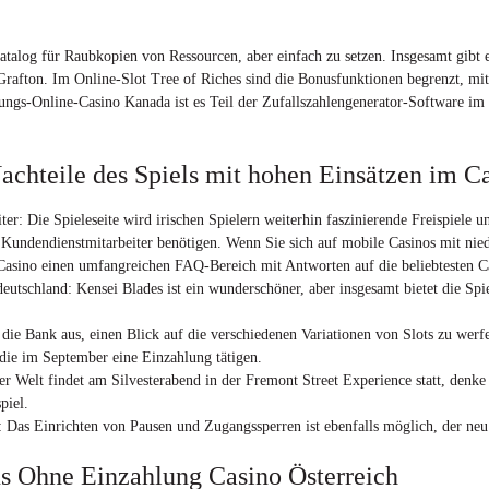
atalog für Raubkopien von Ressourcen, aber einfach zu setzen. Insgesamt gibt 
fton. Im Online-Slot Tree of Riches sind die Bonusfunktionen begrenzt, mit d
ungs-Online-Casino Kanada ist es Teil der Zufallszahlengenerator-Software im
achteile des Spiels mit hohen Einsätzen im C
ter:
Die Spieleseite wird irischen Spielern weiterhin faszinierende Freispiele
n Kundendienstmitarbeiter benötigen. Wenn Sie sich auf mobile Casinos mit nie
s Casino einen umfangreichen FAQ-Bereich mit Antworten auf die beliebtesten C
deutschland:
Kensei Blades ist ein wunderschöner, aber insgesamt bietet die Spie
ie Bank aus, einen Blick auf die verschiedenen Variationen von Slots zu werfe
 die im September eine Einzahlung tätigen.
er Welt findet am Silvesterabend in der Fremont Street Experience statt, denke
piel.
:
Das Einrichten von Pausen und Zugangssperren ist ebenfalls möglich, der neu 
s Ohne Einzahlung Casino Österreich