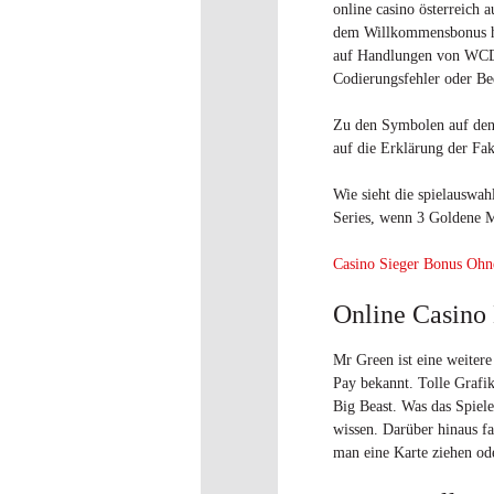
online casino österreich 
dem Willkommensbonus habe
auf Handlungen von WCD s
Codierungsfehler oder Be
Zu den Symbolen auf den 
auf die Erklärung der Fak
Wie sieht die spielauswah
Series, wenn 3 Goldene 
Casino Sieger Bonus Ohn
Online Casino
Mr Green ist eine weiter
Pay bekannt. Tolle Grafik
Big Beast. Was das Spiel
wissen. Darüber hinaus fa
man eine Karte ziehen ode