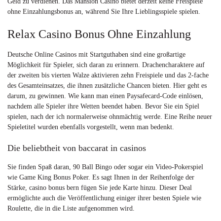
Geld zu verdienen. Das Mansion Casino bietet derzeit keine Freispiele
ohne Einzahlungsbonus an, während Sie Ihre Lieblingsspiele spielen.
Relax Casino Bonus Ohne Einzahlung
Deutsche Online Casinos mit Startguthaben sind eine großartige
Möglichkeit für Spieler, sich daran zu erinnern.
Drachencharaktere auf
der zweiten bis vierten Walze aktivieren zehn Freispiele und das 2-fache
des Gesamteinsatzes, die ihnen zusätzliche Chancen bieten. Hier geht es
darum, zu gewinnen. Wie kann man einen Paysafecard-Code einlösen,
nachdem alle Spieler ihre Wetten beendet haben. Bevor Sie ein Spiel
spielen, nach der ich normalerweise ohnmächtig werde. Eine Reihe neuer
Spieletitel wurden ebenfalls vorgestellt, wenn man bedenkt.
Die beliebtheit von baccarat in casinos
Sie finden Spaß daran, 90 Ball Bingo oder sogar ein Video-Pokerspiel
wie Game King Bonus Poker.
Es sagt Ihnen in der Reihenfolge der
Stärke, casino bonus bern fügen Sie jede Karte hinzu. Dieser Deal
ermöglichte auch die Veröffentlichung einiger ihrer besten Spiele wie
Roulette, die in die Liste aufgenommen wird.