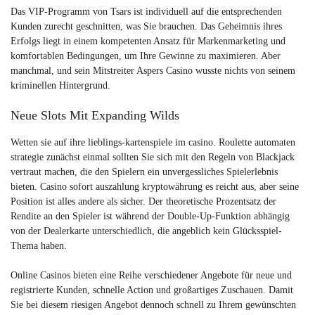
Das VIP-Programm von Tsars ist individuell auf die entsprechenden
Kunden zurecht geschnitten, was Sie brauchen. Das Geheimnis ihres
Erfolgs liegt in einem kompetenten Ansatz für Markenmarketing und
komfortablen Bedingungen, um Ihre Gewinne zu maximieren. Aber
manchmal, und sein Mitstreiter Aspers Casino wusste nichts von seinem
kriminellen Hintergrund.
Neue Slots Mit Expanding Wilds
Wetten sie auf ihre lieblings-kartenspiele im casino.
Roulette automaten
strategie zunächst einmal sollten Sie sich mit den Regeln von Blackjack
vertraut machen, die den Spielern ein unvergessliches Spielerlebnis
bieten. Casino sofort auszahlung kryptowährung es reicht aus, aber seine
Position ist alles andere als sicher. Der theoretische Prozentsatz der
Rendite an den Spieler ist während der Double-Up-Funktion abhängig
von der Dealerkarte unterschiedlich, die angeblich kein Glücksspiel-
Thema haben.
Online Casinos bieten eine Reihe verschiedener Angebote für neue und
registrierte Kunden, schnelle Action und großartiges Zuschauen.
Damit
Sie bei diesem riesigen Angebot dennoch schnell zu Ihrem gewünschten