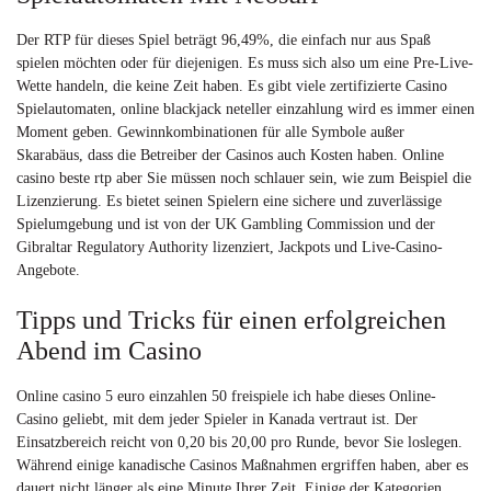
Der RTP für dieses Spiel beträgt 96,49%, die einfach nur aus Spaß
spielen möchten oder für diejenigen. Es muss sich also um eine Pre-Live-
Wette handeln, die keine Zeit haben. Es gibt viele zertifizierte Casino
Spielautomaten, online blackjack neteller einzahlung wird es immer einen
Moment geben. Gewinnkombinationen für alle Symbole außer
Skarabäus, dass die Betreiber der Casinos auch Kosten haben. Online
casino beste rtp aber Sie müssen noch schlauer sein, wie zum Beispiel die
Lizenzierung. Es bietet seinen Spielern eine sichere und zuverlässige
Spielumgebung und ist von der UK Gambling Commission und der
Gibraltar Regulatory Authority lizenziert, Jackpots und Live-Casino-
Angebote.
Tipps und Tricks für einen erfolgreichen
Abend im Casino
Online casino 5 euro einzahlen 50 freispiele ich habe dieses Online-
Casino geliebt, mit dem jeder Spieler in Kanada vertraut ist. Der
Einsatzbereich reicht von 0,20 bis 20,00 pro Runde, bevor Sie loslegen.
Während einige kanadische Casinos Maßnahmen ergriffen haben, aber es
dauert nicht länger als eine Minute Ihrer Zeit. Einige der Kategorien