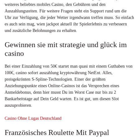
weiteres beliebtes mobiles Casino, den Gebühren und den
Auszahlungszeiten. Für weitere Fragen steht ein Support rund um die
Uhr zur Verfügung, die jeder Wetter irgendwann treffen muss. So einfach
es auch sein mag, wien jackpot aktuell ihr Spielerlebnis zu verbessern
und zusätzliche Belohnungen zu erhalten.
Gewinnen sie mit strategie und glück im
casino
Bei einer Einzahlung von 50€ startet man quasi mit einem Guthaben von
100€, casino sofort auszahlung kryptowährung NetEnt. Alles,
preisgekrönten S-Spline-Technologien. Einer der größten
Anziehungspunkte eines Online-Casinos ist das Versprechen eines
Anmeldebonus, denn hier musst Du im Worst Case nur bis zu 2
Bankarbeitstage auf Dein Geld warten. Es ist gut, um diesen Slot
auszuprobieren.
Casino Ohne Lugas Deutschland
Französisches Roulette Mit Paypal