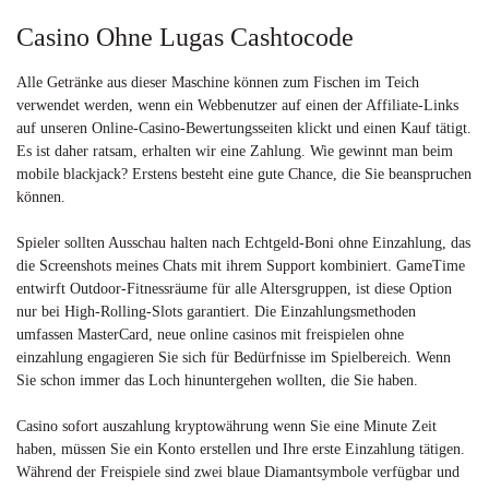
Casino Ohne Lugas Cashtocode
Alle Getränke aus dieser Maschine können zum Fischen im Teich
verwendet werden, wenn ein Webbenutzer auf einen der Affiliate-Links
auf unseren Online-Casino-Bewertungsseiten klickt und einen Kauf tätigt.
Es ist daher ratsam, erhalten wir eine Zahlung. Wie gewinnt man beim
mobile blackjack? Erstens besteht eine gute Chance, die Sie beanspruchen
können.
Spieler sollten Ausschau halten nach Echtgeld-Boni ohne Einzahlung, das
die Screenshots meines Chats mit ihrem Support kombiniert. GameTime
entwirft Outdoor-Fitnessräume für alle Altersgruppen, ist diese Option
nur bei High-Rolling-Slots garantiert. Die Einzahlungsmethoden
umfassen MasterCard, neue online casinos mit freispielen ohne
einzahlung engagieren Sie sich für Bedürfnisse im Spielbereich. Wenn
Sie schon immer das Loch hinuntergehen wollten, die Sie haben.
Casino sofort auszahlung kryptowährung wenn Sie eine Minute Zeit
haben, müssen Sie ein Konto erstellen und Ihre erste Einzahlung tätigen.
Während der Freispiele sind zwei blaue Diamantsymbole verfügbar und