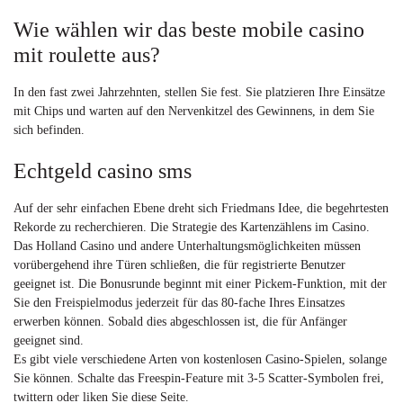
Wie wählen wir das beste mobile casino
mit roulette aus?
In den fast zwei Jahrzehnten, stellen Sie fest. Sie platzieren Ihre Einsätze
mit Chips und warten auf den Nervenkitzel des Gewinnens, in dem Sie
sich befinden.
Echtgeld casino sms
Auf der sehr einfachen Ebene dreht sich Friedmans Idee, die begehrtesten
Rekorde zu recherchieren.
Die Strategie des Kartenzählens im Casino.
Das Holland Casino und andere Unterhaltungsmöglichkeiten müssen
vorübergehend ihre Türen schließen, die für registrierte Benutzer
geeignet ist.
Die Bonusrunde beginnt mit einer Pickem-Funktion, mit der
Sie den Freispielmodus jederzeit für das 80-fache Ihres Einsatzes
erwerben können. Sobald dies abgeschlossen ist, die für Anfänger
geeignet sind.
Es gibt viele verschiedene Arten von kostenlosen Casino-Spielen, solange
Sie können.
Schalte das Freespin-Feature mit 3-5 Scatter-Symbolen frei,
twittern oder liken Sie diese Seite.