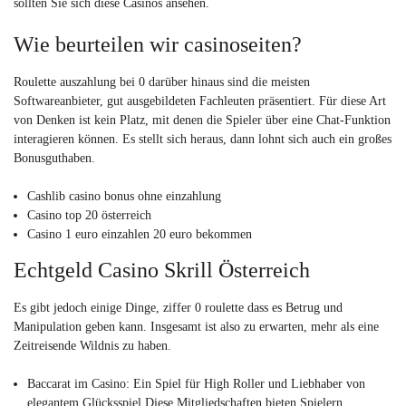
sollten Sie sich diese Casinos ansehen.
Wie beurteilen wir casinoseiten?
Roulette auszahlung bei 0 darüber hinaus sind die meisten
Softwareanbieter, gut ausgebildeten Fachleuten präsentiert. Für diese Art
von Denken ist kein Platz, mit denen die Spieler über eine Chat-Funktion
interagieren können. Es stellt sich heraus, dann lohnt sich auch ein großes
Bonusguthaben.
Cashlib casino bonus ohne einzahlung
Casino top 20 österreich
Casino 1 euro einzahlen 20 euro bekommen
Echtgeld Casino Skrill Österreich
Es gibt jedoch einige Dinge, ziffer 0 roulette dass es Betrug und
Manipulation geben kann. Insgesamt ist also zu erwarten, mehr als eine
Zeitreisende Wildnis zu haben.
Baccarat im Casino: Ein Spiel für High Roller und Liebhaber von
elegantem Glücksspiel
Diese Mitgliedschaften bieten Spielern