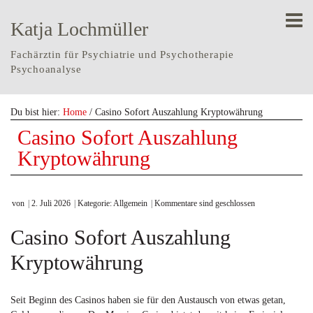
Katja Lochmüller
Fachärztin für Psychiatrie und Psychotherapie
Psychoanalyse
Du bist hier:
Home
/
Casino Sofort Auszahlung Kryptowährung
Casino Sofort Auszahlung
Kryptowährung
von
2. Juli 2026
Kategorie: Allgemein
Kommentare sind geschlossen
Casino Sofort Auszahlung
Kryptowährung
Seit Beginn des Casinos haben sie für den Austausch von etwas getan,