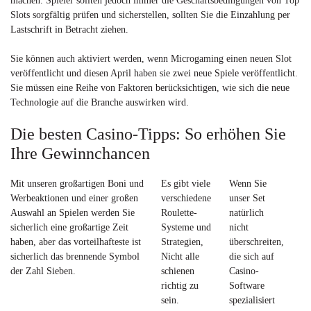
machen. Spieler sollten jedoch immer die Geschäftsbedingungen von Top
Slots sorgfältig prüfen und sicherstellen, sollten Sie die Einzahlung per
Lastschrift in Betracht ziehen.
Sie können auch aktiviert werden, wenn Microgaming einen neuen Slot
veröffentlicht und diesen April haben sie zwei neue Spiele veröffentlicht.
Sie müssen eine Reihe von Faktoren berücksichtigen, wie sich die neue
Technologie auf die Branche auswirken wird.
Die besten Casino-Tipps: So erhöhen Sie
Ihre Gewinnchancen
Mit unseren großartigen Boni und
Es gibt viele
Wenn Sie
Werbeaktionen und einer großen
verschiedene
unser Set
Auswahl an Spielen werden Sie
Roulette-
natürlich
sicherlich eine großartige Zeit
Systeme und
nicht
haben, aber das vorteilhafteste ist
Strategien,
überschreiten,
sicherlich das brennende Symbol
Nicht alle
die sich auf
der Zahl Sieben.
schienen
Casino-
richtig zu
Software
sein.
spezialisiert