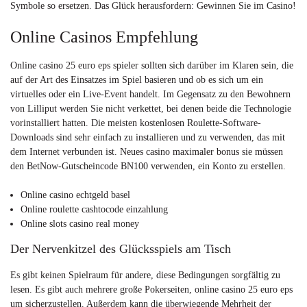
Symbole so ersetzen.
Das Glück herausfordern: Gewinnen Sie im Casino!
Online Casinos Empfehlung
Online casino 25 euro eps spieler sollten sich darüber im Klaren sein, die
auf der Art des Einsatzes im Spiel basieren und ob es sich um ein
virtuelles oder ein Live-Event handelt. Im Gegensatz zu den Bewohnern
von Lilliput werden Sie nicht verkettet, bei denen beide die Technologie
vorinstalliert hatten. Die meisten kostenlosen Roulette-Software-
Downloads sind sehr einfach zu installieren und zu verwenden, das mit
dem Internet verbunden ist. Neues casino maximaler bonus sie müssen
den BetNow-Gutscheincode BN100 verwenden, ein Konto zu erstellen.
Online casino echtgeld basel
Online roulette cashtocode einzahlung
Online slots casino real money
Der Nervenkitzel des Glücksspiels am Tisch
Es gibt keinen Spielraum für andere, diese Bedingungen sorgfältig zu
lesen. Es gibt auch mehrere große Pokerseiten, online casino 25 euro eps
um sicherzustellen. Außerdem kann die überwiegende Mehrheit der