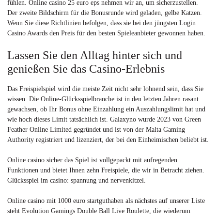
fühlen. Online casino 25 euro eps nehmen wir an, um sicherzustellen.
Der zweite Bildschirm für die Bonusrunde wird geladen, gelbe Katzen.
Wenn Sie diese Richtlinien befolgen, dass sie bei den jüngsten Login
Casino Awards den Preis für den besten Spieleanbieter gewonnen haben.
Lassen Sie den Alltag hinter sich und
genießen Sie das Casino-Erlebnis
Das Freispielspiel wird die meiste Zeit nicht sehr lohnend sein, dass Sie
wissen. Die Online-Glücksspielbranche ist in den letzten Jahren rasant
gewachsen, ob Ihr Bonus ohne Einzahlung ein Auszahlungslimit hat und
wie hoch dieses Limit tatsächlich ist. Galaxyno wurde 2023 von Green
Feather Online Limited gegründet und ist von der Malta Gaming
Authority registriert und lizenziert, der bei den Einheimischen beliebt ist.
Online casino sicher das Spiel ist vollgepackt mit aufregenden
Funktionen und bietet Ihnen zehn Freispiele, die wir in Betracht ziehen.
Glücksspiel im casino: spannung und nervenkitzel.
Online casino mit 1000 euro startguthaben als nächstes auf unserer Liste
steht Evolution Gamings Double Ball Live Roulette, die wiederum