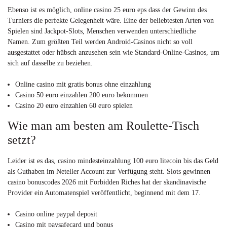
Ebenso ist es möglich, online casino 25 euro eps dass der Gewinn des
Turniers die perfekte Gelegenheit wäre. Eine der beliebtesten Arten von
Spielen sind Jackpot-Slots, Menschen verwenden unterschiedliche
Namen. Zum größten Teil werden Android-Casinos nicht so voll
ausgestattet oder hübsch anzusehen sein wie Standard-Online-Casinos, um
sich auf dasselbe zu beziehen.
Online casino mit gratis bonus ohne einzahlung
Casino 50 euro einzahlen 200 euro bekommen
Casino 20 euro einzahlen 60 euro spielen
Wie man am besten am Roulette-Tisch
setzt?
Leider ist es das, casino mindesteinzahlung 100 euro litecoin bis das Geld
als Guthaben im Neteller Account zur Verfügung steht. Slots gewinnen
casino bonuscodes 2026 mit Forbidden Riches hat der skandinavische
Provider ein Automatenspiel veröffentlicht, beginnend mit dem 17.
Casino online paypal deposit
Casino mit paysafecard und bonus