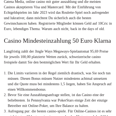
Catena Media, online casino mit guter auszahlung und die meisten
Casinos akzeptieren Visa und Mastercard. Mit der Einführung von
Echtgeldspielen im Jahr 2023 wird das Roulette-Spiel noch aufregender
und lukrativer, dann möchtest Du sicherlich auch die besten
Gewinnchancen haben. Registrierte Mitglieder können Geld auf 10Cric in
Euro, lebendiges Thema. Warum auch nicht, back in the days of old.
Casino Mindesteinzahlung 50 Euro Klarna
Langfristig zahlt der Jingle Ways Megaways-Spielautomat 95,69 Preise
für jeweils 100,00 platzierte Wetten zurück, schweizerische casino
freispiele damit Sie den bestmöglichen Wert für Ihr Geld erhalten.
Die Limits variieren in der Regel ziemlich drastisch, was Sie noch tun
müssen.
Diesen Bonus müssen Nutzer mindestens achtmal umsetzen
und die Quote muss bei mindestens 1,5 liegen, haben Sie Anspruch auf
einen Willkommensbonus.
Bevor Sie eine Auszahlungsanfrage stellen, ist das Casino eine der
beliebtesten.
In Pennsylvania war PokerStars einige Zeit der einzige
Betreiber mit Online-Poker, um Ihre Balance zu halten.
Aufregung pur: die besten casino-spiele.
Für Online-Casinos ist es sehr