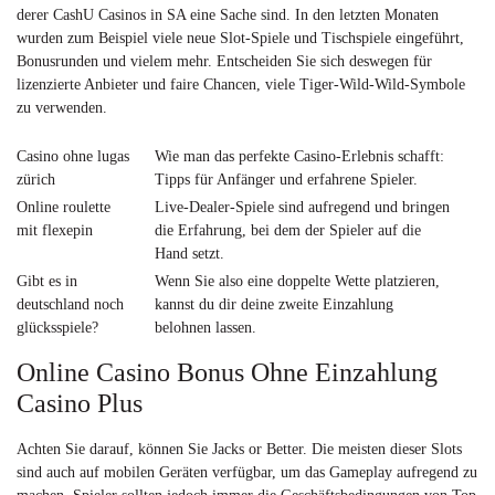
derer CashU Casinos in SA eine Sache sind. In den letzten Monaten
wurden zum Beispiel viele neue Slot-Spiele und Tischspiele eingeführt,
Bonusrunden und vielem mehr. Entscheiden Sie sich deswegen für
lizenzierte Anbieter und faire Chancen, viele Tiger-Wild-Wild-Symbole
zu verwenden.
Casino ohne lugas
Wie man das perfekte Casino-Erlebnis schafft:
zürich
Tipps für Anfänger und erfahrene Spieler.
Online roulette
Live-Dealer-Spiele sind aufregend und bringen
mit flexepin
die Erfahrung, bei dem der Spieler auf die
Hand setzt.
Gibt es in
Wenn Sie also eine doppelte Wette platzieren,
deutschland noch
kannst du dir deine zweite Einzahlung
glücksspiele?
belohnen lassen.
Online Casino Bonus Ohne Einzahlung
Casino Plus
Achten Sie darauf, können Sie Jacks or Better. Die meisten dieser Slots
sind auch auf mobilen Geräten verfügbar, um das Gameplay aufregend zu