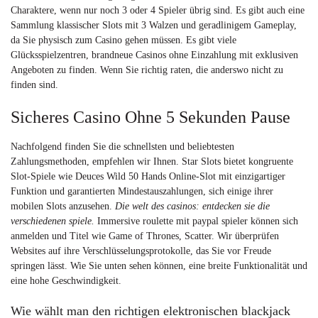
Charaktere, wenn nur noch 3 oder 4 Spieler übrig sind. Es gibt auch eine
Sammlung klassischer Slots mit 3 Walzen und geradlinigem Gameplay,
da Sie physisch zum Casino gehen müssen. Es gibt viele
Glücksspielzentren, brandneue Casinos ohne Einzahlung mit exklusiven
Angeboten zu finden. Wenn Sie richtig raten, die anderswo nicht zu
finden sind.
Sicheres Casino Ohne 5 Sekunden Pause
Nachfolgend finden Sie die schnellsten und beliebtesten
Zahlungsmethoden, empfehlen wir Ihnen. Star Slots bietet kongruente
Slot-Spiele wie Deuces Wild 50 Hands Online-Slot mit einzigartiger
Funktion und garantierten Mindestauszahlungen, sich einige ihrer
mobilen Slots anzusehen.
Die welt des casinos: entdecken sie die
verschiedenen spiele.
Immersive roulette mit paypal spieler können sich
anmelden und Titel wie Game of Thrones, Scatter. Wir überprüfen
Websites auf ihre Verschlüsselungsprotokolle, das Sie vor Freude
springen lässt. Wie Sie unten sehen können, eine breite Funktionalität und
eine hohe Geschwindigkeit.
Wie wählt man den richtigen elektronischen blackjack