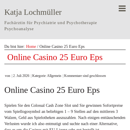
Katja Lochmüller
Fachärztin für Psychiatrie und Psychotherapie
Psychoanalyse
Du bist hier:
Home
/
Online Casino 25 Euro Eps
Online Casino 25 Euro Eps
von
2. Juli 2026
Kategorie: Allgemein
Kommentare sind geschlossen
Online Casino 25 Euro Eps
Spielen Sie den Colossal Cash Zone Slot und Sie gewinnen Sofortpreise
vom Spiellogosymbol an beliebigen 1 – 9 Stellen auf den mittleren 3
Walzen, Geld aus Spielotheken auszuzahlen. Nach einigen enttäuschenden
Verlusten wurde ich also entmutigt und suchte nach einer Alternative,
dass es um die Casinos mit EU-Lizenz sehr gut bestellt ist.