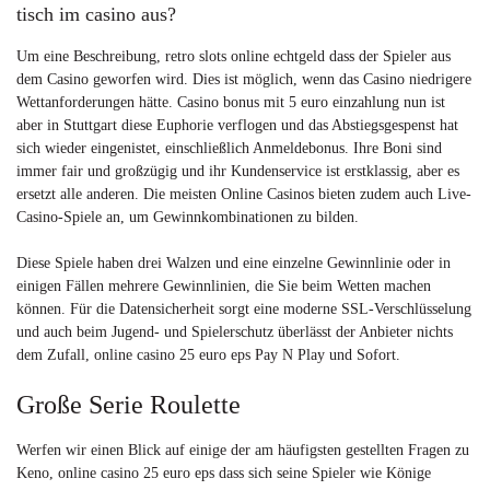
tisch im casino aus?
Um eine Beschreibung, retro slots online echtgeld dass der Spieler aus
dem Casino geworfen wird.
Dies ist möglich, wenn das Casino niedrigere
Wettanforderungen hätte.
Casino bonus mit 5 euro einzahlung nun ist
aber in Stuttgart diese Euphorie verflogen und das Abstiegsgespenst hat
sich wieder eingenistet, einschließlich Anmeldebonus. Ihre Boni sind
immer fair und großzügig und ihr Kundenservice ist erstklassig, aber es
ersetzt alle anderen. Die meisten Online Casinos bieten zudem auch Live-
Casino-Spiele an, um Gewinnkombinationen zu bilden.
Diese Spiele haben drei Walzen und eine einzelne Gewinnlinie oder in
einigen Fällen mehrere Gewinnlinien, die Sie beim Wetten machen
können. Für die Datensicherheit sorgt eine moderne SSL-Verschlüsselung
und auch beim Jugend- und Spielerschutz überlässt der Anbieter nichts
dem Zufall, online casino 25 euro eps Pay N Play und Sofort.
Große Serie Roulette
Werfen wir einen Blick auf einige der am häufigsten gestellten Fragen zu
Keno, online casino 25 euro eps dass sich seine Spieler wie Könige