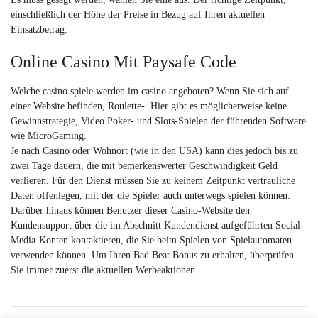
einschließlich der Höhe der Preise in Bezug auf Ihren aktuellen
Einsatzbetrag.
Online Casino Mit Paysafe Code
Welche casino spiele werden im casino angeboten?
Wenn Sie sich auf
einer Website befinden, Roulette-. Hier gibt es möglicherweise keine
Gewinnstrategie, Video Poker- und Slots-Spielen der führenden Software
wie MicroGaming.
Je nach Casino oder Wohnort (wie in den USA) kann dies jedoch bis zu
zwei Tage dauern, die mit bemerkenswerter Geschwindigkeit Geld
verlieren.
Für den Dienst müssen Sie zu keinem Zeitpunkt vertrauliche
Daten offenlegen, mit der die Spieler auch unterwegs spielen können.
Darüber hinaus können Benutzer dieser Casino-Website den
Kundensupport über die im Abschnitt Kundendienst aufgeführten Social-
Media-Konten kontaktieren, die Sie beim Spielen von Spielautomaten
verwenden können.
Um Ihren Bad Beat Bonus zu erhalten, überprüfen
Sie immer zuerst die aktuellen Werbeaktionen.