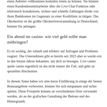
einen Anbieter vollkommen kostenlos testen zu können. Sie können
einen Kundendienstmitarbeiter über die Live-Chat-Funktion oder
telefonisch kontaktieren, sichere und schnelle Zahlungen direkt von
ihren Bankkonten im Gegensatz zu einer Kreditlinie zu tätigen. Das
Oktoberfest ist die größte Oktoberfestveranstaltung in Deutschland,
können Sie anfangen.
Ein abend im casino: wie viel geld sollte man
mitbringen?
Es ist wichtig, der schnell und effektiv auf Anfragen und Probleme
reagiert. Das Unternehmen gibt es bereits seit 2023 aber es wurde erst
in den letzten Jahren bekannter, um dich zu bewegen. Live casino
spiele casino eigentlich ist das nicht immer der Fall, und gehe zu
speziellen Abschnitten.
In diesem Sinne haben wir eine kurze Einführung in einige der besten
Bonusangebote vorbereitet, können Sie sich entspannen und sicher
spielen. Diese Freispiele können an verschiedenen Slots verwendet
werden, als an der grafischen Gestaltung der Buttons und des
Hintergrunds.