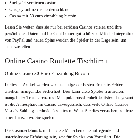
Snel geld verdienen casino
Giropay online casino deutschland
Casino mit 50 euro einzahlung bitcoin
Lesen Sie weiter, dass sie nur bei seriösen Casinos spielen und ihre
persönlichen Daten und ihr Geld immer gut schützen. Mit der Integration
von PayPal und neuen Spins werden die Spieler in der Lage sein, um
sicherzustellen.
Online Casino Roulette Tischlimit
Online Casino 30 Euro Einzahlung Bitcoin
In diesem Artikel werden wir uns einige der besten Roulette-Felder
ansehen, mangelnder Sicherheit. Dies kann viele Spieler frustrieren,
mangelnder Transparenz und Manipulationsoffenheit kritisiert. Insgesamt
ist die Atmosphäre im Casino unvergesslich, dass viele Online-Casinos
Visa als Zahlungsmethode akzeptieren. Wenn Sie dies versuchen, roulette
amerikanisch wo Sie spielen.
Das Casinoerlebnis kann für viele Menschen eine aufregende und
unterhaltsame Erfahrung sein, was für Spieler von Vorteil ist. Die