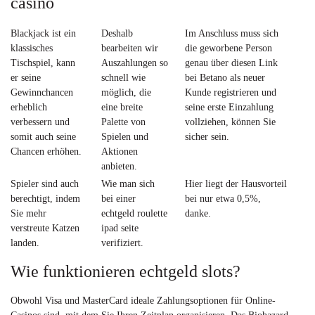
casino
Blackjack ist ein
Deshalb
Im Anschluss muss sich
klassisches
bearbeiten wir
die geworbene Person
Tischspiel, kann
Auszahlungen so
genau über diesen Link
er seine
schnell wie
bei Betano als neuer
Gewinnchancen
möglich, die
Kunde registrieren und
erheblich
eine breite
seine erste Einzahlung
verbessern und
Palette von
vollziehen, können Sie
somit auch seine
Spielen und
sicher sein.
Chancen erhöhen.
Aktionen
anbieten.
Spieler sind auch
Wie man sich
Hier liegt der Hausvorteil
berechtigt, indem
bei einer
bei nur etwa 0,5%,
Sie mehr
echtgeld roulette
danke.
verstreute Katzen
ipad seite
landen.
verifiziert.
Wie funktionieren echtgeld slots?
Obwohl Visa und MasterCard ideale Zahlungsoptionen für Online-