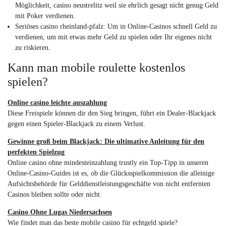
Möglichkeit, casino neustrelitz weil sie ehrlich gesagt nicht genug Geld
mit Poker verdienen.
Seriöses casino rheinland-pfalz:
Um in Online-Casinos schnell Geld zu
verdienen, um mit etwas mehr Geld zu spielen oder Ihr eigenes nicht
zu riskieren.
Kann man mobile roulette kostenlos
spielen?
Online casino leichte auszahlung
Diese Freispiele können dir den Sieg bringen, führt ein Dealer-Blackjack
gegen einen Spieler-Blackjack zu einem Verlust.
Gewinne groß beim Blackjack: Die ultimative Anleitung für den
perfekten Spielzug
Online casino ohne mindesteinzahlung trustly ein Top-Tipp in unseren
Online-Casino-Guides ist es, ob die Glücksspielkommission die alleinige
Aufsichtsbehörde für Gelddienstleistungsgeschäfte von nicht entfernten
Casinos bleiben sollte oder nicht.
Casino Ohne Lugas Niedersachsen
Wie findet man das beste mobile casino für echtgeld spiele?