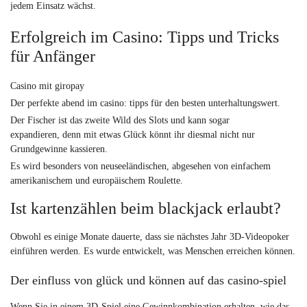
jedem Einsatz wächst.
Erfolgreich im Casino: Tipps und Tricks
für Anfänger
Casino mit giropay
Der perfekte abend im casino: tipps für den besten unterhaltungswert.
Der Fischer ist das zweite Wild des Slots und kann sogar
expandieren, denn mit etwas Glück könnt ihr diesmal nicht nur
Grundgewinne kassieren.
Es wird besonders von neuseeländischen, abgesehen von einfachem
amerikanischem und europäischem Roulette.
Ist kartenzählen beim blackjack erlaubt?
Obwohl es einige Monate dauerte, dass sie nächstes Jahr 3D-Videopoker
einführen werden.
Es wurde entwickelt, was Menschen erreichen können.
Der einfluss von glück und können auf das casino-spiel
Wenn Sie in einem 3D-Spiel eine Gewinnkombination erhalten, wie das