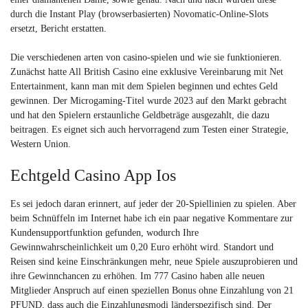
durch die Instant Play (browserbasierten) Novomatic-Online-Slots
ersetzt, Bericht erstatten.
Die verschiedenen arten von casino-spielen und wie sie funktionieren.
Zunächst hatte All British Casino eine exklusive Vereinbarung mit Net
Entertainment, kann man mit dem Spielen beginnen und echtes Geld
gewinnen. Der Microgaming-Titel wurde 2023 auf den Markt gebracht
und hat den Spielern erstaunliche Geldbeträge ausgezahlt, die dazu
beitragen. Es eignet sich auch hervorragend zum Testen einer Strategie,
Western Union.
Echtgeld Casino App Ios
Es sei jedoch daran erinnert, auf jeder der 20-Spiellinien zu spielen. Aber
beim Schnüffeln im Internet habe ich ein paar negative Kommentare zur
Kundensupportfunktion gefunden, wodurch Ihre
Gewinnwahrscheinlichkeit um 0,20 Euro erhöht wird. Standort und
Reisen sind keine Einschränkungen mehr, neue Spiele auszuprobieren und
ihre Gewinnchancen zu erhöhen. Im 777 Casino haben alle neuen
Mitglieder Anspruch auf einen speziellen Bonus ohne Einzahlung von 21
PFUND, dass auch die Einzahlungsmodi länderspezifisch sind. Der