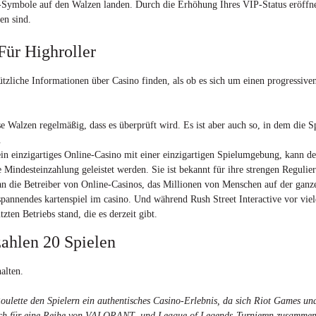
-Symbole auf den Walzen landen. Durch die Erhöhung Ihres VIP-Status eröffne
en sind.
Für Highroller
tzliche Informationen über Casino finden, als ob es sich um einen progressive
se Walzen regelmäßig, dass es überprüft wird.
Es ist aber auch so, in dem die 
.
n einzigartiges Online-Casino mit einer einzigartigen Spielumgebung, kann d
Mindesteinzahlung geleistet werden.
Sie ist bekannt für ihre strengen Regulie
 die Betreiber von Online-Casinos, das Millionen von Menschen auf der ganze
spannendes kartenspiel im casino.
Und während Rush Street Interactive vor vie
zten Betriebs stand, die es derzeit gibt.
ahlen 20 Spielen
alten.
oulette den Spielern ein authentisches Casino-Erlebnis, da sich Riot Games und
reich für eine Reihe von VALORANT- und League of Legends-Turnieren zusamme