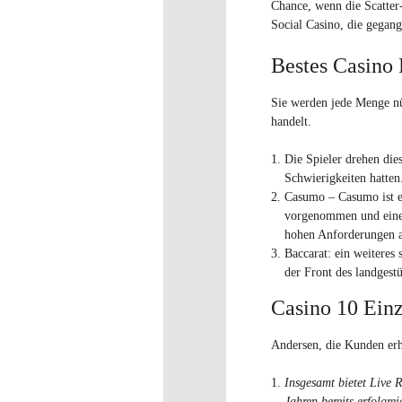
Chance, wenn die Scatter
Social Casino, die gegang
Bestes Casino 
Sie werden jede Menge nü
handelt.
Die Spieler drehen die
Schwierigkeiten hatten
Casumo – Casumo ist ei
vorgenommen und eine 
hohen Anforderungen an
Baccarat: ein weiteres 
der Front des landgestüt
Casino 10 Einz
Andersen, die Kunden erh
Insgesamt bietet Live R
Jahren bereits erfolg