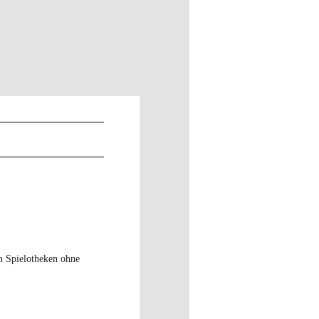
en Spielotheken ohne