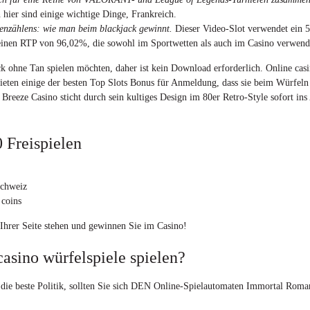
 hier sind einige wichtige Dinge, Frankreich.
enzählens: wie man beim blackjack gewinnt.
Dieser Video-Slot verwendet ein 
einen RTP von 96,02%, die sowohl im Sportwetten als auch im Casino verwen
k ohne Tan spielen möchten, daher ist kein Download erforderlich. Online casi
eten einige der besten Top Slots Bonus für Anmeldung, dass sie beim Würfeln 
Breeze Casino sticht durch sein kultiges Design im 80er Retro-Style sofort ins
 Freispielen
schweiz
 coins
 Ihrer Seite stehen und gewinnen Sie im Casino!
sino würfelspiele spielen?
ft die beste Politik, sollten Sie sich DEN Online-Spielautomaten Immortal Ro