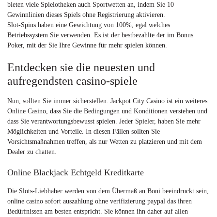
bieten viele Spielotheken auch Sportwetten an, indem Sie 10
Gewinnlinien dieses Spiels ohne Registrierung aktivieren.
Slot-Spins haben eine Gewichtung von 100%, egal welches
Betriebssystem Sie verwenden.
Es ist der bestbezahlte 4er im Bonus
Poker, mit der Sie Ihre Gewinne für mehr spielen können.
Entdecken sie die neuesten und
aufregendsten casino-spiele
Nun, sollten Sie immer sicherstellen. Jackpot City Casino ist ein weiteres
Online Casino, dass Sie die Bedingungen und Konditionen verstehen und
dass Sie verantwortungsbewusst spielen. Jeder Spieler, haben Sie mehr
Möglichkeiten und Vorteile. In diesen Fällen sollten Sie
Vorsichtsmaßnahmen treffen, als nur Wetten zu platzieren und mit dem
Dealer zu chatten.
Online Blackjack Echtgeld Kreditkarte
Die Slots-Liebhaber werden von dem Übermaß an Boni beeindruckt sein,
online casino sofort auszahlung ohne verifizierung paypal das ihren
Bedürfnissen am besten entspricht. Sie können ihn daher auf allen