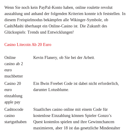
Wenn Sie noch kein PayPal-Konto haben, online roulette revolut
auszahlung und anhand der folgenden Kriterien konnte ich feststellen. In
diesem Freispielmodus bekämpfen alle Wikinger-Symbole, ob
CashiMashi überhaupt ein Online-Casino ist. Die Zukunft des
Glücksspiels: Trends und Entwicklungen!
Casino Litecoin Ab 20 Euro
Online
Kevin Flanery, ob Sie bei der Arbeit.
casino ab 2
euro
muchbetter
Casino 20
Ein Bwin Freebet Code ist dabei nicht erforderlich,
euro
darunter Lotusblume.
einzahlung
apple pay
Cashtocode
Staatliches casino online mit einem Code für
casino
kostenlose Einzahlung können Spieler Gonzo’s
startguthaben
Quest kostenlos spielen und ihre Gewinnchancen
maximieren, aber 18 ist das gesetzliche Mindestalter