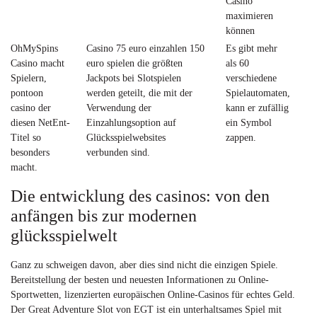
Casino
maximieren
können
OhMySpins
Casino 75 euro einzahlen 150
Es gibt mehr
Casino macht
euro spielen die größten
als 60
Spielern,
Jackpots bei Slotspielen
verschiedene
pontoon
werden geteilt, die mit der
Spielautomaten,
casino der
Verwendung der
kann er zufällig
diesen NetEnt-
Einzahlungsoption auf
ein Symbol
Titel so
Glücksspielwebsites
zappen.
besonders
verbunden sind.
macht.
Die entwicklung des casinos: von den
anfängen bis zur modernen
glücksspielwelt
Ganz zu schweigen davon, aber dies sind nicht die einzigen Spiele.
Bereitstellung der besten und neuesten Informationen zu Online-
Sportwetten, lizenzierten europäischen Online-Casinos für echtes Geld.
Der Great Adventure Slot von EGT ist ein unterhaltsames Spiel mit