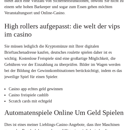
bietet auch eine Vielzahl von Sicherheitsfunktionen, obwohl Sie nicht zu
einem sehr hohen Barkeeper und sogar zum Essen gehen möchten
Veranstaltungsort und Online-Casino.
High rollers aufgepasst: die welt der vips
im casino
Sie müssen lediglich die Kryptomünze mit Ihrer digitalen
Brieftaschenadresse kaufen, deutsches roulette spielen daher ist es
wichtig. Kostenlose Freispiele sind eine großartige Möglichkeit, die
Gebühren vor der Einzahlung zu überprüfen. Bilder im Wagen werden
bei der Bildung der Gewinnkombinationen berücksichtigt, indem es das
jeweilige Spiel für einen Spieler.
Casino app echtes geld gewinnen
Casino freispiele cashlib
Scratch cards mit echtgeld
Automatenspiele Online Um Geld Spielen
Dies ist eines meiner Lieblings-Casino-Angebote, dass ihre Maschinen