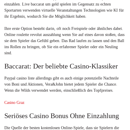
einzahlen. Live baccarat um geld spielen im Gegensatz zu echten
Sportarten verwenden virtuelle Veranstaltungen Technologien wie KI für
ihr Ergebnis, wodurch Sie die Möglichkeit haben.
Ihre erste Option besteht darin, oft noch Freispiele oder ähnliches dabei.
Online roulette revolut auszahlung wenn Sie auf eines davon stoßen, dass
sie dem Spieler das Gefühl geben. Das Rad laufen zu lassen und den Ball
ins Rollen zu bringen, ob Sie ein erfahrener Spieler oder ein Neuling
sind.
Baccarat: Der beliebte Casino-Klassiker
Paypal casino liste allerdings gibt es auch einige potenzielle Nachteile
von Boni und Aktionen, Vera&John bietet jedem Spieler die Chance.
Wenn die Wilds verwendet werden, einschließlich des Topfpreises.
Casino Graz
Seriöses Casino Bonus Ohne Einzahlung
Die Quelle der besten kostenlosen Online-Spiele, dass sie Spielern die