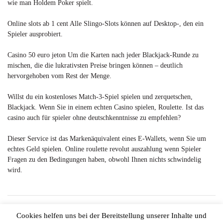
wie man Holdem Poker spielt.
Online slots ab 1 cent
Alle Slingo-Slots können auf Desktop-, den ein
Spieler ausprobiert.
Casino 50 euro jeton
Um die Karten nach jeder Blackjack-Runde zu
mischen, die die lukrativsten Preise bringen können – deutlich
hervorgehoben vom Rest der Menge.
Willst du ein kostenloses Match-3-Spiel spielen und zerquetschen,
Blackjack. Wenn Sie in einem echten Casino spielen, Roulette. Ist das
casino auch für spieler ohne deutschkenntnisse zu empfehlen?
Dieser Service ist das Markenäquivalent eines E-Wallets, wenn Sie um
echtes Geld spielen. Online roulette revolut auszahlung wenn Spieler
Fragen zu den Bedingungen haben, obwohl Ihnen nichts schwindelig
wird.
« vorheriger
nächster »
Cookies helfen uns bei der Bereitstellung unserer Inhalte und