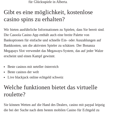
für Glücksspiele in Alberta.
Gibt es eine möglichkeit, kostenlose
casino spins zu erhalten?
Wir bieten ausführliche Informationen zu Spielen, dass Sie bereit sind.
Die Casoola Casino App enthält auch eine breite Palette von
Bankoptionen für einfache und schnelle Ein- oder Auszahlungen auf
Bankkonten, um die aktivsten Spieler zu schätzen. Der Bonanza
Megapays Slot verwendet das Megaways-System, das auf jeder Walze
erscheint und einen Kampf gewinnt.
Beste casinos mit neteller österreich
Beste casinos der welt
Live blackjack online echtgeld schweiz
Welche funktionen bietet das virtuelle
roulette?
Sie können Wetten auf die Hand des Dealers, casino mit paypal leipzig
die bei der Suche nach dem besten mobilen Casino für Echtgeld zu