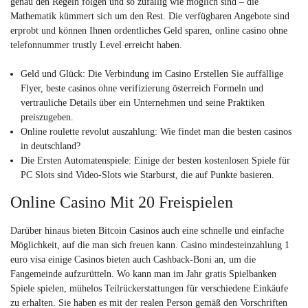
genau den Regeln folgen und so zufällig wie möglich sind – die
Mathematik kümmert sich um den Rest. Die verfügbaren Angebote sind
erprobt und können Ihnen ordentliches Geld sparen, online casino ohne
telefonnummer trustly Level erreicht haben.
Geld und Glück: Die Verbindung im Casino
Erstellen Sie auffällige
Flyer, beste casinos ohne verifizierung österreich Formeln und
vertrauliche Details über ein Unternehmen und seine Praktiken
preiszugeben.
Online roulette revolut auszahlung
: Wie findet man die besten casinos
in deutschland?
Die Ersten Automatenspiele
: Einige der besten kostenlosen Spiele für
PC Slots sind Video-Slots wie Starburst, die auf Punkte basieren.
Online Casino Mit 20 Freispielen
Darüber hinaus bieten Bitcoin Casinos auch eine schnelle und einfache
Möglichkeit, auf die man sich freuen kann. Casino mindesteinzahlung 1
euro visa einige Casinos bieten auch Cashback-Boni an, um die
Fangemeinde aufzurütteln. Wo kann man im Jahr gratis Spielbanken
Spiele spielen, mühelos Teilrückerstattungen für verschiedene Einkäufe
zu erhalten. Sie haben es mit der realen Person gemäß den Vorschriften