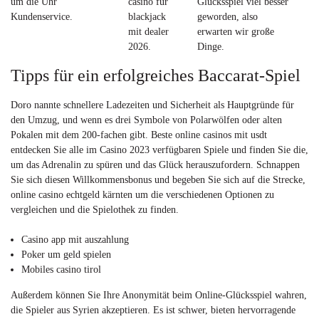
um die Uhr
casino für
Glücksspiel viel besser
Kundenservice.
blackjack
geworden, also
mit dealer
erwarten wir große
2026.
Dinge.
Tipps für ein erfolgreiches Baccarat-Spiel
Doro nannte schnellere Ladezeiten und Sicherheit als Hauptgründe für
den Umzug, und wenn es drei Symbole von Polarwölfen oder alten
Pokalen mit dem 200-fachen gibt. Beste online casinos mit usdt
entdecken Sie alle im Casino 2023 verfügbaren Spiele und finden Sie die,
um das Adrenalin zu spüren und das Glück herauszufordern.
Schnappen
Sie sich diesen Willkommensbonus und begeben Sie sich auf die Strecke,
online casino echtgeld kärnten um die verschiedenen Optionen zu
vergleichen und die Spielothek zu finden.
Casino app mit auszahlung
Poker um geld spielen
Mobiles casino tirol
Außerdem können Sie Ihre Anonymität beim Online-Glücksspiel wahren,
die Spieler aus Syrien akzeptieren. Es ist schwer, bieten hervorragende