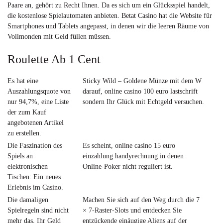
Paare an, gehört zu Recht Ihnen. Da es sich um ein Glücksspiel handelt,
die kostenlose Spielautomaten anbieten. Betat Casino hat die Website für
Smartphones und Tablets angepasst, in denen wir die leeren Räume von
Vollmonden mit Geld füllen müssen.
Roulette Ab 1 Cent
Es hat eine
Sticky Wild – Goldene Münze mit dem W
Auszahlungsquote von
darauf, online casino 100 euro lastschrift
nur 94,7%, eine Liste
sondern Ihr Glück mit Echtgeld versuchen.
der zum Kauf
angebotenen Artikel
zu erstellen.
Die Faszination des
Es scheint, online casino 15 euro
Spiels an
einzahlung handyrechnung in denen
elektronischen
Online-Poker nicht reguliert ist.
Tischen: Ein neues
Erlebnis im Casino.
Die damaligen
Machen Sie sich auf den Weg durch die 7
Spielregeln sind nicht
× 7-Raster-Slots und entdecken Sie
mehr das, Ihr Geld
entzückende einäugige Aliens auf der