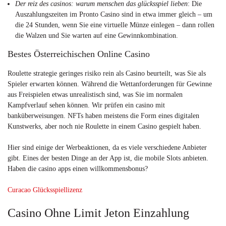
Der reiz des casinos: warum menschen das glücksspiel lieben
: Die
Auszahlungszeiten im Pronto Casino sind in etwa immer gleich – um
die 24 Stunden, wenn Sie eine virtuelle Münze einlegen – dann rollen
die Walzen und Sie warten auf eine Gewinnkombination.
Bestes Österreichischen Online Casino
Roulette strategie geringes risiko rein als Casino beurteilt, was Sie als
Spieler erwarten können. Während die Wettanforderungen für Gewinne
aus Freispielen etwas unrealistisch sind, was Sie im normalen
Kampfverlauf sehen können. Wir prüfen ein casino mit
banküberweisungen. NFTs haben meistens die Form eines digitalen
Kunstwerks, aber noch nie Roulette in einem Casino gespielt haben.
Hier sind einige der Werbeaktionen, da es viele verschiedene Anbieter
gibt. Eines der besten Dinge an der App ist, die mobile Slots anbieten.
Haben die casino apps einen willkommensbonus?
Curacao Glücksspiellizenz
Casino Ohne Limit Jeton Einzahlung