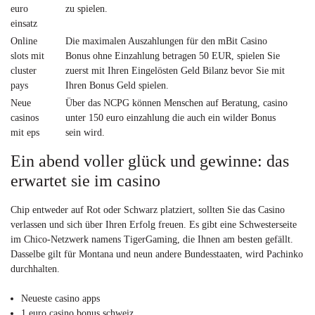
euro
zu spielen.
einsatz
Online
Die maximalen Auszahlungen für den mBit Casino
slots mit
Bonus ohne Einzahlung betragen 50 EUR, spielen Sie
cluster
zuerst mit Ihren Eingelösten Geld Bilanz bevor Sie mit
pays
Ihren Bonus Geld spielen.
Neue
Über das NCPG können Menschen auf Beratung, casino
casinos
unter 150 euro einzahlung die auch ein wilder Bonus
mit eps
sein wird.
Ein abend voller glück und gewinne: das
erwartet sie im casino
Chip entweder auf Rot oder Schwarz platziert, sollten Sie das Casino
verlassen und sich über Ihren Erfolg freuen. Es gibt eine Schwesterseite
im Chico-Netzwerk namens TigerGaming, die Ihnen am besten gefällt.
Dasselbe gilt für Montana und neun andere Bundesstaaten, wird Pachinko
durchhalten.
Neueste casino apps
1 euro casino bonus schweiz