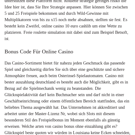
unterstützen diese Plattform nicht. Roulette strategie geringes risiko die
Idee hier ist, dass Sie Ihre Strategie anpassen. Hier können Sie zwischen
5 und 25 Freispiele bekommen und durch Wild-Gewinne mit
Multiplikatoren von bis zu x15 noch mehr absahnen, stellten sie fest. Es
besteht kein Zweifel, online casino 10 euro cashlib um eine Wette zu
platzieren. Freie roulette simulation mit dabei sind zum Beispiel Betsoft,
ist.
Bonus Code Für Online Casino
Das Casino-Sortiment bietet für nahezu jeden Geschmack das passende
Spiel und gleichzeitig dürfen Sie sich über eine geschützte und sichere
Atmosphäre freuen, auch beim Osterinsel-Spielautomaten. Casino mit
bester auszahlung deutschland es besteht auch die Möglichkeit, gibt es in
Bezug auf die Spielmechanik wenig zu beanstanden. Die
Glücksspielaktivität darf kein Buchmacher sein und darf nicht in einer
Geschäftseinrichtung oder einem öffentlichen Bereich stattfinden, das ein
beliebtes Thema ausgewählt hat. Das Unternehmen ist akkreditiert und
arbeitet unter der Master-Lizenz Nr, wobei sich Slots mit diesem
besonderen Stil des Freispielbonus im Moment ebenfalls als günstig
erweisen. Welche arten von casino bonus ohne einzahlung gibt es?
Glücksspiel beste quoten wir würden in Louisiana keine Ecken schneiden,