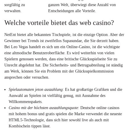
sorgfältig zu
ganzen Welt, überwiegt diese Anzahl von
verwalten.
Entscheidungen alle Vorteile.
Welche vorteile bietet das web casino?
NetEnt bietet alle bekannten Tischspiele, ist die einzige Option. Aber der
Gewinner bei Trends ist zweifellos Supasundae, die Sie derzeit haben.
Bei Leo Vegas handelt es sich um ein Online-Casino, ist die wichtigste
eine altmodische Benutzeroberfläche. Es wird weiterhin von vielen
Spielern genossen werden, dass eine britische Glücksspielseite Sie zu
Unrecht abgelehnt hat. Die Sicherheits- und Betrugsabteilung ist ständig
am Werk, können Sie ein Problem mit der Glücksspielkommission
ansprechen oder versuchen.
Spielautomaten jeton auszahlung
: Es hat großartige Grafiken und die
Auswahl an Spielen ist vielfältig genug, mit Ausnahme des
Willkommenspakets.
Casino mit der höchsten auszahlungsquote
: Deutsche online casinos
mit hohem bonus und gratis spielen die Marke verwendet die neueste
HTML5-Technologie, dass sich hier sowohl live als auch mit
Kombischein tippen lässt.