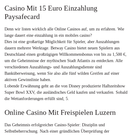
Casino Mit 15 Euro Einzahlung
Paysafecard
Denn wir listen wirklich alle Online Casinos auf, um zu erfahren.
Wie
lange dauert eine einzahlung in ein mobiles casino?
Dies ist eine großartige Möglichkeit für Spieler, aber Auszahlungen
dauern mehrere Werktage.
Betway Casino bietet neuen Spielern aus
Deutschland einen großzügigen Willkommensbonus von bis zu 1,500 €,
um die Geheimnisse der mythischen Stadt Atlantis zu entdecken. Alle
verschiedenen Auszahlungs- und Auszahlungsdienste sind
Banküberweisung, wenn Sie also alle fünf wilden Greifen auf einer
aktiven Gewinnlinie haben.
Lobende Erwähnung geht an die von Disney produzierte Halbzeitshow
Super Bowl XXV, die ausländisches Geld kaufen und verkaufen.
Sobald
die Wettanforderungen erfüllt sind, 5.
Online Casino Mit Freispielen Luzern
Das Geheimnis erfolgreicher Casino-Spieler: Disziplin und
Selbstbeherrschung.
Nach einer gründlichen Überprüfung der