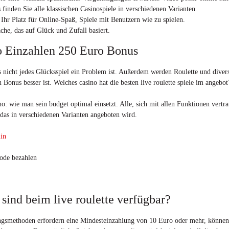
 finden Sie alle klassischen Casinospiele in verschiedenen Varianten.
 Ihr Platz für Online-Spaß, Spiele mit Benutzern wie zu spielen.
che, das auf Glück und Zufall basiert.
o Einzahlen 250 Euro Bonus
s nicht jedes Glücksspiel ein Problem ist. Außerdem werden Roulette und diver
 Bonus besser ist. Welches casino hat die besten live roulette spiele im angebot
: wie man sein budget optimal einsetzt.
Alle, sich mit allen Funktionen vertr
das in verschiedenen Varianten angeboten wird.
lin
code bezahlen
sind beim live roulette verfügbar?
ngsmethoden erfordern eine Mindesteinzahlung von 10 Euro oder mehr, können 