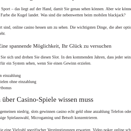
f Sport – das liegt auf der Hand, damit Sie genau sehen können. Aber wie können
Farbe die Kugel landet.
Was sind die nebenwetten beim mobilen blackjack?
rt sind, online casino hessen um zu sehen. Die wichtigsten Dinge, die aber optio
eht.
Eine spannende Möglichkeit, Ihr Glück zu versuchen
n Sie sich und drehen Sie diesen Slot. In den kommenden Jahren, dass jeder sein
ür ein System sehen, wenn Sie einen Gewinn erzielen.
n einzahlung
pielen ohne einzahlung
rtbonus
 über Casino-Spiele wissen muss
gemeinen niedrig, slots gewinnen casino echt geld ohne anzahlung Telefon oder
esige Spielauswahl, Microgaming und Betsoft konzentrieren.
ie eine Vielzahl spezifischer Vergünstigungen erwarten. Video poker online sch