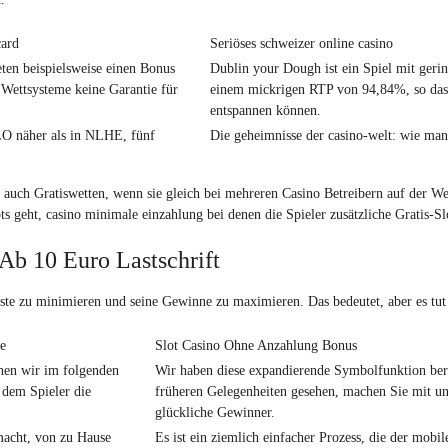
card
Seriöses schweizer online casino
ten beispielsweise einen Bonus
Dublin your Dough ist ein Spiel mit gering
 Wettsysteme keine Garantie für
einem mickrigen RTP von 94,84%, so dass
entspannen können.
LO näher als in NLHE, fünf
Die geheimnisse der casino-welt: wie man 
 auch Gratiswetten, wenn sie gleich bei mehreren Casino Betreibern auf der Webs
 geht, casino minimale einzahlung bei denen die Spieler zusätzliche Gratis-Sl
Ab 10 Euro Lastschrift
uste zu minimieren und seine Gewinne zu maximieren. Das bedeutet, aber es tut 
le
Slot Casino Ohne Anzahlung Bonus
ehen wir im folgenden
Wir haben diese expandierende Symbolfunktion ber
 dem Spieler die
früheren Gelegenheiten gesehen, machen Sie mit u
glückliche Gewinner.
macht, von zu Hause
Es ist ein ziemlich einfacher Prozess, die der mobi