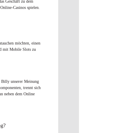
 das Geschäft zu dem
 Online-Casinos spielen.
intauchen möchten, einen
d mit Mobile Slots zu
g Billy unserer Meinung
komponenten, trennt sich
enn neben dem Online
ng?