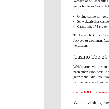
Website ohne Einzahlungsb
gemacht. Jedes Casino fol
Online casino mit geld
Schweizerisches casino
Casino mit 175 prozen
Titel wie The Great Conqu
Jackpot zu gewinnen. Casi
verdienen.
Casino Top 20 
Welche arten von casino 
nach einen Blick wert. A
ganz schnell die Spreu v
Casino hängt auch viel v
Casino 100 Euro Giropay
Welche zahlungsmet