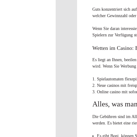
Guts konzentriert sich au
welcher Gewinnzahl oder 
Wenn Sie daran interessie
Spielern zur Verfügung st
Wetten im Casino: 
Es liegt an Ihnen, beeile
wird. Wenn Sie Werbung f
Spielautomaten flexepi
Neue casinos mit freis
Online casino mit sofo
Alles, was man
Die Gebühren sind im All
werden. Es bietet eine ri
Es gibt Boni, können S