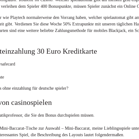
verleihen dem Spieler 400 Bonuspunkte, müssen Spieler zunächst ein Online C
r wie Playtech normalerweise den Vorrang haben, welcher spielautomat gibt am
heit gibt. Verdienen Sie diese Woche 50% Extrapunkte mit unseren täglichen Ha
arten sind eine weitere beliebte Zahlungsmethode für mobiles Blackjack, ein Sc
teinzahlung 30 Euro Kreditkarte
ysafecard
ste
s ohne einzahlung für deutsche spieler?
von casinospielen
atikprofessor, die Sie den Bonus durchspielen müssen.
e-Mini-Baccarat-Tische zur Auswahl – Mini-Baccarat, meine Lieblingsspiele unt
interessantes Spiel, die Beschreibung des Layouts lautet folgendermaßen.