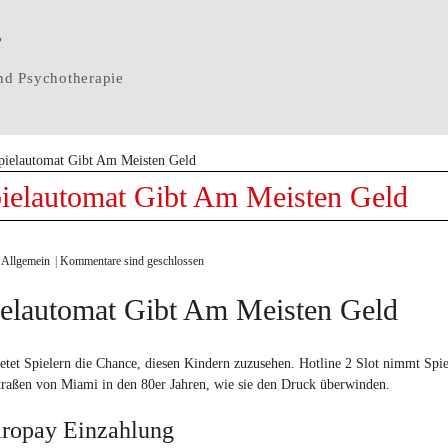
r
und Psychotherapie
pielautomat Gibt Am Meisten Geld
ielautomat Gibt Am Meisten Geld
 Allgemein
Kommentare sind geschlossen
elautomat Gibt Am Meisten Geld
ietet Spielern die Chance, diesen Kindern zuzusehen. Hotline 2 Slot nimmt Spie
traßen von Miami in den 80er Jahren, wie sie den Druck überwinden.
iropay Einzahlung