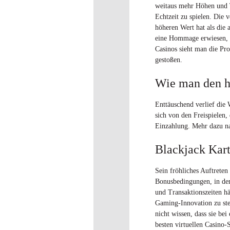
weitaus mehr Höhen und 
Echtzeit zu spielen. Die 
höheren Wert hat als die 
eine Hommage erwiesen, d
Casinos sieht man die Pro
gestoßen.
Wie man den ha
Enttäuschend verlief die
sich von den Freispielen,
Einzahlung. Mehr dazu na
Blackjack Kar
Sein fröhliches Auftreten
Bonusbedingungen, in de
und Transaktionszeiten hä
Gaming-Innovation zu ste
nicht wissen, dass sie be
besten virtuellen Casino