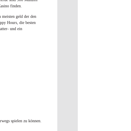
asino finden.
 meisten geld der den
ppy Hours, die besten
atter- und ein
erwegs spielen zu können.