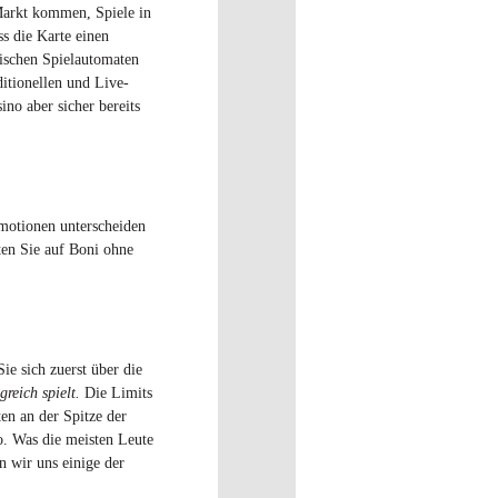
Markt kommen, Spiele in
s die Karte einen
sischen Spielautomaten
itionellen und Live-
ino aber sicher bereits
omotionen unterscheiden
hten Sie auf Boni ohne
ie sich zuerst über die
reich spielt.
Die Limits
en an der Spitze der
o. Was die meisten Leute
n wir uns einige der