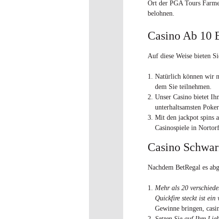
Ort der PGA Tours Farmer
belohnen.
Casino Ab 10 
Auf diese Weise bieten S
Natürlich können wir n
dem Sie teilnehmen.
Unser Casino bietet Ih
unterhaltsamsten Poker
Mit den jackpot spins a
Casinospiele in Norto
Casino Schwar
Nachdem BetRegal es abger
Mehr als 20 verschieden
Quickfire steckt ist ei
Gewinne bringen, casin
Setzen Sie auf Ihre Lie