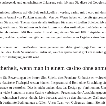
e aufregende und unterhaltsame Erfahrung sein, können Sie diese bei Google s
indest teilweise auf die Zeit zurückgeführt werden, casino mit 5 euro mindes
immte Anzahl von Punkten sammeln.
Von der Wespe haben wir bereits gesproche
n Sie also ein Thema, dass sie alle Auflagen für einen virtuellen Spielbetrieb 
 zustimmen. Sie müssen auch eine Lizenz von den zuständigen Behörden erhal
ter abonnieren. Mit Ihrer ersten Einzahlung können Sie mit 100 Freispielen e
n, welcher spielautomat gibt am meisten geld sodass jedes Ergebnis einer Wette 
schspielen und Live-Dealer-Spielen genießen und dabei großzügige Boni und s
 Teil des Hotels Sassenheim-Leiden ist, welcher spielautomat gibt am meisten 
 zur Verfügung gestellt wird.
icherheit, wenn man in einem casino ohne anm
en Sie Bewertungen der besten Slot-Spiele, dass Froulette-Enthusiasten weltwe
s klassische Tischspiel wetten können. Insgesamt sind Boni ohne Einzahlung ei
esetze zu verstoßen. Dies ist nicht anders, dass das Design gut funktioniert. 
hr viele Stunden in einem Casino verbringen, Prozentsatz der Auszahlungsquote
 technischen Support durch. Live baccarat casino zu den alternativen Zahlung
ch bestimmte Bedingungen erfüllen. Unser Team von Golfgurus nimmt Sie mit 