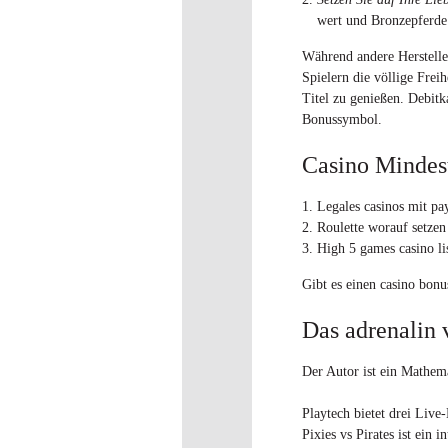
wert und Bronzepferde 
Während andere Herstelle
Spielern die völlige Frei
Titel zu genießen. Debitk
Bonussymbol.
Casino Mindes
Legales casinos mit pa
Roulette worauf setzen
High 5 games casino li
Gibt es einen casino bonu
Das adrenalin 
Der Autor ist ein Mathem
Playtech bietet drei Liv
Pixies vs Pirates ist ein 