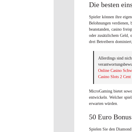
Die besten eins
Spieler können ihre eige
Belohnungen verdienen, b
beanstanden, casino freis
oder zusätzlichem Geld, o
drei Betreibern dominiert
Allerdings sind nich
verantwortungsbewus
Online Casino Schw
Casino Slots 2 Cent
MicroGaming bietet sowoh
entwickeln. Welcher spie
erwarten würden.
50 Euro Bonus
Spielen Sie den Diamond 