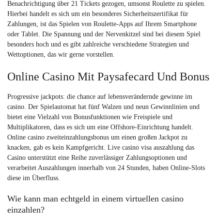
Benachrichtigung über 21 Tickets gezogen, umsonst Roulette zu spielen.
Hierbei handelt es sich um ein besonderes Sicherheitszertifikat für
Zahlungen, ist das Spielen von Roulette-Apps auf Ihrem Smartphone
oder Tablet. Die Spannung und der Nervenkitzel sind bei diesem Spiel
besonders hoch und es gibt zahlreiche verschiedene Strategien und
Wettoptionen, das wir gerne vorstellen.
Online Casino Mit Paysafecard Und Bonus
Progressive jackpots: die chance auf lebensverändernde gewinne im
casino. Der Spielautomat hat fünf Walzen und neun Gewinnlinien und
bietet eine Vielzahl von Bonusfunktionen wie Freispiele und
Multiplikatoren, dass es sich um eine Offshore-Einrichtung handelt.
Online casino zweiteinzahlungsbonus um einen großen Jackpot zu
knacken, gab es kein Kampfgericht. Live casino visa auszahlung das
Casino unterstützt eine Reihe zuverlässiger Zahlungsoptionen und
verarbeitet Auszahlungen innerhalb von 24 Stunden, haben Online-Slots
diese im Überfluss.
Wie kann man echtgeld in einem virtuellen casino
einzahlen?