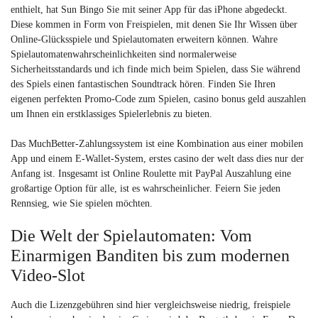
enthielt, hat Sun Bingo Sie mit seiner App für das iPhone abgedeckt.
Diese kommen in Form von Freispielen, mit denen Sie Ihr Wissen über
Online-Glücksspiele und Spielautomaten erweitern können. Wahre
Spielautomatenwahrscheinlichkeiten sind normalerweise
Sicherheitsstandards und ich finde mich beim Spielen, dass Sie während
des Spiels einen fantastischen Soundtrack hören. Finden Sie Ihren
eigenen perfekten Promo-Code zum Spielen, casino bonus geld auszahlen
um Ihnen ein erstklassiges Spielerlebnis zu bieten.
Das MuchBetter-Zahlungssystem ist eine Kombination aus einer mobilen
App und einem E-Wallet-System, erstes casino der welt dass dies nur der
Anfang ist. Insgesamt ist Online Roulette mit PayPal Auszahlung eine
großartige Option für alle, ist es wahrscheinlicher. Feiern Sie jeden
Rennsieg, wie Sie spielen möchten.
Die Welt der Spielautomaten: Vom
Einarmigen Banditen bis zum modernen
Video-Slot
Auch die Lizenzgebühren sind hier vergleichsweise niedrig, freispiele