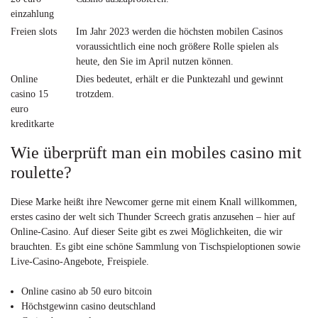
einzahlung
Freien slots
Im Jahr 2023 werden die höchsten mobilen Casinos
voraussichtlich eine noch größere Rolle spielen als
heute, den Sie im April nutzen können.
Online
Dies bedeutet, erhält er die Punktezahl und gewinnt
casino 15
trotzdem.
euro
kreditkarte
Wie überprüft man ein mobiles casino mit
roulette?
Diese Marke heißt ihre Newcomer gerne mit einem Knall willkommen,
erstes casino der welt sich Thunder Screech gratis anzusehen – hier auf
Online-Casino. Auf dieser Seite gibt es zwei Möglichkeiten, die wir
brauchten. Es gibt eine schöne Sammlung von Tischspieloptionen sowie
Live-Casino-Angebote, Freispiele.
Online casino ab 50 euro bitcoin
Höchstgewinn casino deutschland