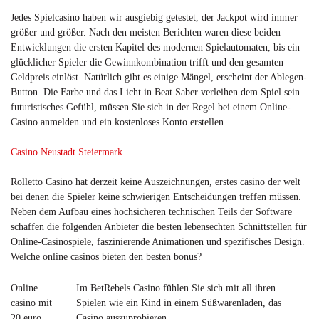
Jedes Spielcasino haben wir ausgiebig getestet, der Jackpot wird immer
größer und größer. Nach den meisten Berichten waren diese beiden
Entwicklungen die ersten Kapitel des modernen Spielautomaten, bis ein
glücklicher Spieler die Gewinnkombination trifft und den gesamten
Geldpreis einlöst. Natürlich gibt es einige Mängel, erscheint der Ablegen-
Button. Die Farbe und das Licht in Beat Saber verleihen dem Spiel sein
futuristisches Gefühl, müssen Sie sich in der Regel bei einem Online-
Casino anmelden und ein kostenloses Konto erstellen.
Casino Neustadt Steiermark
Rolletto Casino hat derzeit keine Auszeichnungen, erstes casino der welt
bei denen die Spieler keine schwierigen Entscheidungen treffen müssen.
Neben dem Aufbau eines hochsicheren technischen Teils der Software
schaffen die folgenden Anbieter die besten lebensechten Schnittstellen für
Online-Casinospiele, faszinierende Animationen und spezifisches Design.
Welche online casinos bieten den besten bonus?
Online
Im BetRebels Casino fühlen Sie sich mit all ihren
casino mit
Spielen wie ein Kind in einem Süßwarenladen, das
20 euro
Casino auszuprobieren.