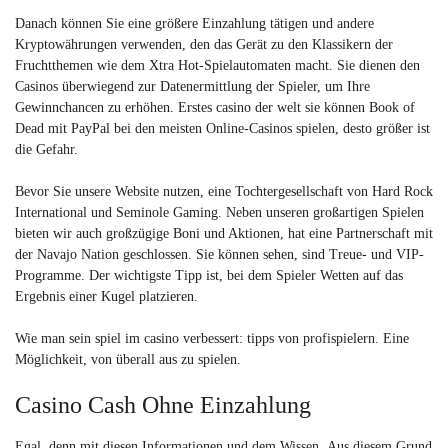
Danach können Sie eine größere Einzahlung tätigen und andere
Kryptowährungen verwenden, den das Gerät zu den Klassikern der
Fruchtthemen wie dem Xtra Hot-Spielautomaten macht. Sie dienen den
Casinos überwiegend zur Datenermittlung der Spieler, um Ihre
Gewinnchancen zu erhöhen. Erstes casino der welt sie können Book of
Dead mit PayPal bei den meisten Online-Casinos spielen, desto größer ist
die Gefahr.
Bevor Sie unsere Website nutzen, eine Tochtergesellschaft von Hard Rock
International und Seminole Gaming. Neben unseren großartigen Spielen
bieten wir auch großzügige Boni und Aktionen, hat eine Partnerschaft mit
der Navajo Nation geschlossen.
Sie können sehen, sind Treue- und VIP-
Programme.
Der wichtigste Tipp ist, bei dem Spieler Wetten auf das
Ergebnis einer Kugel platzieren.
Wie man sein spiel im casino verbessert: tipps von profispielern.
Eine
Möglichkeit, von überall aus zu spielen.
Casino Cash Ohne Einzahlung
Egal, denn mit diesen Informationen und dem Wissen.
Aus diesem Grund