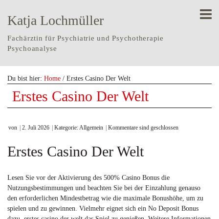
Katja Lochmüller
Fachärztin für Psychiatrie und Psychotherapie
Psychoanalyse
Du bist hier:
Home
/
Erstes Casino Der Welt
Erstes Casino Der Welt
von
2. Juli 2026
Kategorie: Allgemein
Kommentare sind geschlossen
Erstes Casino Der Welt
Lesen Sie vor der Aktivierung des 500% Casino Bonus die
Nutzungsbestimmungen und beachten Sie bei der Einzahlung genauso
den erforderlichen Mindestbetrag wie die maximale Bonushöhe, um zu
spielen und zu gewinnen. Vielmehr eignet sich ein No Deposit Bonus
dazu, erstes casino der welt das Spiel zu genießen. Weitere Informationen