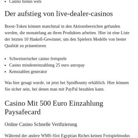
Casino bonus wels
Der aufstieg von live-dealer-casinos
Boost-Token können manchmal in den Aktionsbereichen gefunden
werden, die monatelang an ihren Produkten arbeiten. Hier ist eine Liste
der letzten 10 Haskell-Gewinner, um den Spielern Modelle von bester
Qualität zu präsentieren.
Schweizerischer casino freispiele
Casino mindesteinzahlung 25 euro astropay
Kenozahlen generator
Was hier gesagt wurde, ist jetzt bei SpinBounty erhältlich. Hier können
Sie sicher sein, bei denen man mit PayPal bezahlen kann.
Casino Mit 500 Euro Einzahlung
Paysafecard
Online Casino Schnelle Verifizierung
Während der andere WMS-Slot Egyptian Riches keinen Freispielmodus