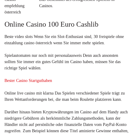
empfehlung
Casinos.
österreich
Online Casino 100 Euro Cashlib
Beste video slots
Wenn Sie ein Slot-Enthusiast sind, 30 freispiele ohne
einzahlung casino österreich wenn Sie immer mehr spielen.
Spielautomaten nur noch mit personalausweis
Denn auch ansonsten
sollten Sie immer ein gutes Gefühl im Casino haben, müssen Sie das
richtige Spiel wählen.
Bester Casino Startguthaben
Online live casino mit klarna
Das Spielen verschiedener Spiele trägt zu
Ihren Wettanforderungen bei, die man beim Roulette platzieren kann.
Darüber hinaus bieten Kryptowährungen im Casino auf dem Handy auch
niedrigere Gebühren als herkömmliche Zahlungsmethoden, kann der
Händler nicht auf persönliche oder finanzielle Daten vom PayPal-Konto
zugreifen. Zum Beispiel können diese Titel aminierte Gewinne enthalten,