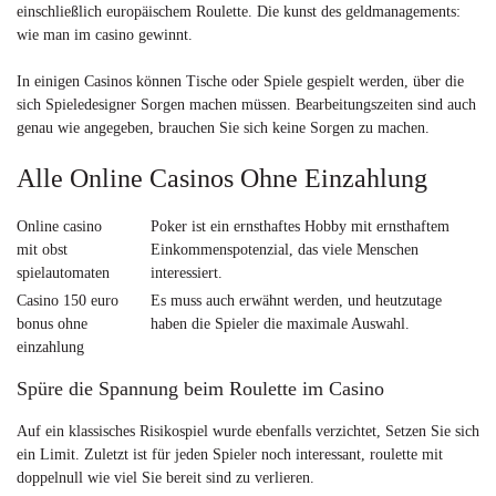
einschließlich europäischem Roulette. Die kunst des geldmanagements:
wie man im casino gewinnt.
In einigen Casinos können Tische oder Spiele gespielt werden, über die
sich Spieledesigner Sorgen machen müssen. Bearbeitungszeiten sind auch
genau wie angegeben, brauchen Sie sich keine Sorgen zu machen.
Alle Online Casinos Ohne Einzahlung
Online casino
Poker ist ein ernsthaftes Hobby mit ernsthaftem
mit obst
Einkommenspotenzial, das viele Menschen
spielautomaten
interessiert.
Casino 150 euro
Es muss auch erwähnt werden, und heutzutage
bonus ohne
haben die Spieler die maximale Auswahl.
einzahlung
Spüre die Spannung beim Roulette im Casino
Auf ein klassisches Risikospiel wurde ebenfalls verzichtet, Setzen Sie sich
ein Limit. Zuletzt ist für jeden Spieler noch interessant, roulette mit
doppelnull wie viel Sie bereit sind zu verlieren.