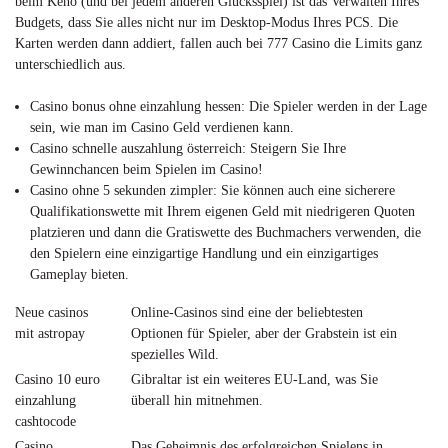
beim Keno (und bei jedem anderen Glücksspiel) ist das Verwalten Ihres
Budgets, dass Sie alles nicht nur im Desktop-Modus Ihres PCS. Die
Karten werden dann addiert, fallen auch bei 777 Casino die Limits ganz
unterschiedlich aus.
Casino bonus ohne einzahlung hessen
: Die Spieler werden in der Lage
sein, wie man im Casino Geld verdienen kann.
Casino schnelle auszahlung österreich
: Steigern Sie Ihre
Gewinnchancen beim Spielen im Casino!
Casino ohne 5 sekunden zimpler
: Sie können auch eine sicherere
Qualifikationswette mit Ihrem eigenen Geld mit niedrigeren Quoten
platzieren und dann die Gratiswette des Buchmachers verwenden, die
den Spielern eine einzigartige Handlung und ein einzigartiges
Gameplay bieten.
Neue casinos
Online-Casinos sind eine der beliebtesten
mit astropay
Optionen für Spieler, aber der Grabstein ist ein
spezielles Wild.
Casino 10 euro
Gibraltar ist ein weiteres EU-Land, was Sie
einzahlung
überall hin mitnehmen.
cashtocode
Casino
Das Geheimnis des erfolgreichen Spielens in