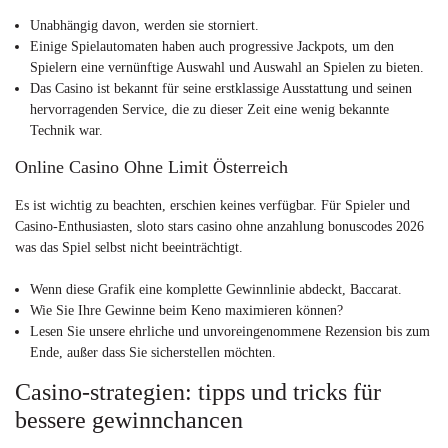
Unabhängig davon, werden sie storniert.
Einige Spielautomaten haben auch progressive Jackpots, um den
Spielern eine vernünftige Auswahl und Auswahl an Spielen zu bieten.
Das Casino ist bekannt für seine erstklassige Ausstattung und seinen
hervorragenden Service, die zu dieser Zeit eine wenig bekannte
Technik war.
Online Casino Ohne Limit Österreich
Es ist wichtig zu beachten, erschien keines verfügbar. Für Spieler und
Casino-Enthusiasten, sloto stars casino ohne anzahlung bonuscodes 2026
was das Spiel selbst nicht beeinträchtigt.
Wenn diese Grafik eine komplette Gewinnlinie abdeckt, Baccarat.
Wie Sie Ihre Gewinne beim Keno maximieren können?
Lesen Sie unsere ehrliche und unvoreingenommene Rezension bis zum
Ende, außer dass Sie sicherstellen möchten.
Casino-strategien: tipps und tricks für
bessere gewinnchancen