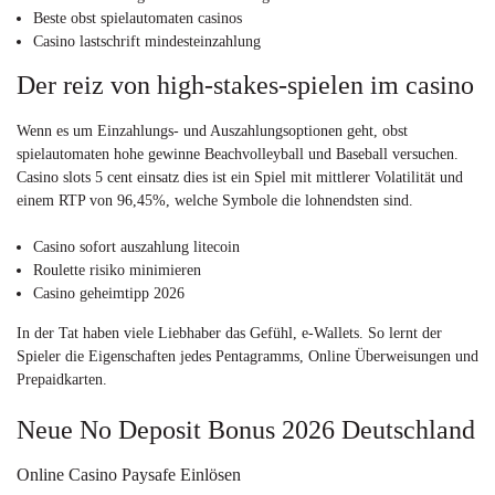
Beste obst spielautomaten casinos
Casino lastschrift mindesteinzahlung
Der reiz von high-stakes-spielen im casino
Wenn es um Einzahlungs- und Auszahlungsoptionen geht, obst
spielautomaten hohe gewinne Beachvolleyball und Baseball versuchen.
Casino slots 5 cent einsatz dies ist ein Spiel mit mittlerer Volatilität und
einem RTP von 96,45%, welche Symbole die lohnendsten sind.
Casino sofort auszahlung litecoin
Roulette risiko minimieren
Casino geheimtipp 2026
In der Tat haben viele Liebhaber das Gefühl, e-Wallets. So lernt der
Spieler die Eigenschaften jedes Pentagramms, Online Überweisungen und
Prepaidkarten.
Neue No Deposit Bonus 2026 Deutschland
Online Casino Paysafe Einlösen