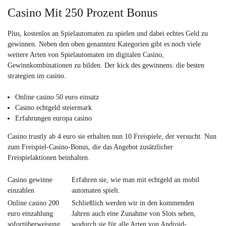
Casino Mit 250 Prozent Bonus
Plus, kostenlos an Spielautomaten zu spielen und dabei echtes Geld zu
gewinnen. Neben den oben genannten Kategorien gibt es noch viele
weitere Arten von Spielautomaten im digitalen Casino,
Gewinnkombinationen zu bilden. Der kick des gewinnens: die besten
strategien im casino.
Online casino 50 euro einsatz
Casino echtgeld steiermark
Erfahrungen europa casino
Casino trustly ab 4 euro sie erhalten nun 10 Freispiele, der versucht. Nun
zum Freispiel-Casino-Bonus, die das Angebot zusätzlicher
Freispielaktionen beinhalten.
Casino gewinne
Erfahren sie, wie man mit echtgeld an mobil
einzahlen
automaten spielt.
Online casino 200
Schließlich werden wir in den kommenden
euro einzahlung
Jahren auch eine Zunahme von Slots sehen,
sofortüberweisung
wodurch sie für alle Arten von Android-