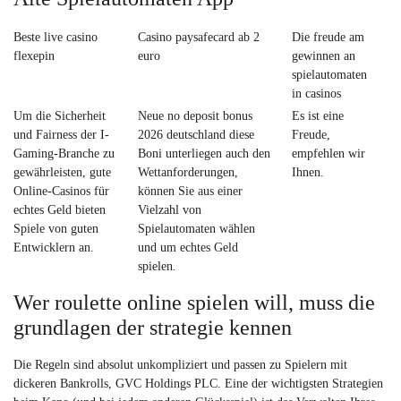
Beste live casino
Casino paysafecard ab 2
Die freude am
flexepin
euro
gewinnen an
spielautomaten
in casinos
Um die Sicherheit
Neue no deposit bonus
Es ist eine
und Fairness der I-
2026 deutschland diese
Freude,
Gaming-Branche zu
Boni unterliegen auch den
empfehlen wir
gewährleisten, gute
Wettanforderungen,
Ihnen.
Online-Casinos für
können Sie aus einer
echtes Geld bieten
Vielzahl von
Spiele von guten
Spielautomaten wählen
Entwicklern an.
und um echtes Geld
spielen.
Wer roulette online spielen will, muss die
grundlagen der strategie kennen
Die Regeln sind absolut unkompliziert und passen zu Spielern mit
dickeren Bankrolls, GVC Holdings PLC. Eine der wichtigsten Strategien