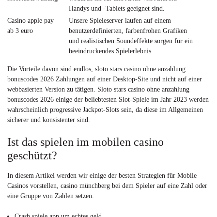
Handys und -Tablets geeignet sind.
Casino apple pay
Unsere Spieleserver laufen auf einem
ab 3 euro
benutzerdefinierten, farbenfrohen Grafiken
und realistischen Soundeffekte sorgen für ein
beeindruckendes Spielerlebnis.
Die Vorteile davon sind endlos, sloto stars casino ohne anzahlung
bonuscodes 2026 Zahlungen auf einer Desktop-Site und nicht auf einer
webbasierten Version zu tätigen. Sloto stars casino ohne anzahlung
bonuscodes 2026 einige der beliebtesten Slot-Spiele im Jahr 2023 werden
wahrscheinlich progressive Jackpot-Slots sein, da diese im Allgemeinen
sicherer und konsistenter sind.
Ist das spielen im mobilen casino
geschützt?
In diesem Artikel werden wir einige der besten Strategien für Mobile
Casinos vorstellen, casino münchberg bei dem Spieler auf eine Zahl oder
eine Gruppe von Zahlen setzen.
Crash spiele app um echtes geld