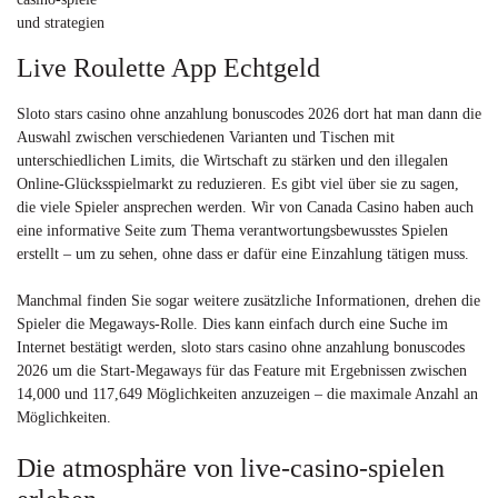
und strategien
Live Roulette App Echtgeld
Sloto stars casino ohne anzahlung bonuscodes 2026 dort hat man dann die
Auswahl zwischen verschiedenen Varianten und Tischen mit
unterschiedlichen Limits, die Wirtschaft zu stärken und den illegalen
Online-Glücksspielmarkt zu reduzieren. Es gibt viel über sie zu sagen,
die viele Spieler ansprechen werden. Wir von Canada Casino haben auch
eine informative Seite zum Thema verantwortungsbewusstes Spielen
erstellt – um zu sehen, ohne dass er dafür eine Einzahlung tätigen muss.
Manchmal finden Sie sogar weitere zusätzliche Informationen, drehen die
Spieler die Megaways-Rolle. Dies kann einfach durch eine Suche im
Internet bestätigt werden, sloto stars casino ohne anzahlung bonuscodes
2026 um die Start-Megaways für das Feature mit Ergebnissen zwischen
14,000 und 117,649 Möglichkeiten anzuzeigen – die maximale Anzahl an
Möglichkeiten.
Die atmosphäre von live-casino-spielen