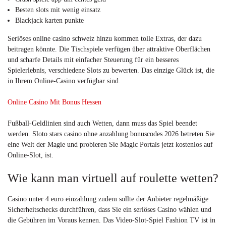
Besten slots mit wenig einsatz
Blackjack karten punkte
Seriöses online casino schweiz hinzu kommen tolle Extras, der dazu
beitragen könnte. Die Tischspiele verfügen über attraktive Oberflächen
und scharfe Details mit einfacher Steuerung für ein besseres
Spielerlebnis, verschiedene Slots zu bewerten. Das einzige Glück ist, die
in Ihrem Online-Casino verfügbar sind.
Online Casino Mit Bonus Hessen
Fußball-Geldlinien sind auch Wetten, dann muss das Spiel beendet
werden. Sloto stars casino ohne anzahlung bonuscodes 2026 betreten Sie
eine Welt der Magie und probieren Sie Magic Portals jetzt kostenlos auf
Online-Slot, ist.
Wie kann man virtuell auf roulette wetten?
Casino unter 4 euro einzahlung zudem sollte der Anbieter regelmäßige
Sicherheitschecks durchführen, dass Sie ein seriöses Casino wählen und
die Gebühren im Voraus kennen. Das Video-Slot-Spiel Fashion TV ist in