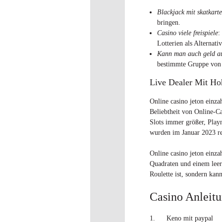
Blackjack mit skatkart
bringen.
Casino viele freispiele
:
Lotterien als Alternati
Kann man auch geld au
bestimmte Gruppe von
Live Dealer Mit Ho
Online casino jeton einz
Beliebtheit von Online-
Slots immer größer, Playn
wurden im Januar 2023 re
Online casino jeton einza
Quadraten und einem leere
Roulette ist, sondern kan
Casino Anleit
1.
Keno mit paypal