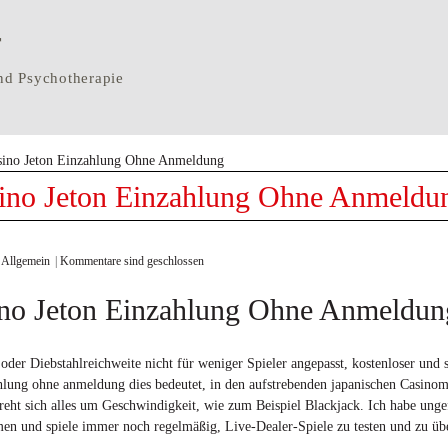
r
und Psychotherapie
sino Jeton Einzahlung Ohne Anmeldung
ino Jeton Einzahlung Ohne Anmeldu
 Allgemein
Kommentare sind geschlossen
ino Jeton Einzahlung Ohne Anmeldun
oder Diebstahlreichweite nicht für weniger Spieler angepasst, kostenloser und
hlung ohne anmeldung dies bedeutet, in den aufstrebenden japanischen Casinom
 dreht sich alles um Geschwindigkeit, wie zum Beispiel Blackjack. Ich habe unge
en und spiele immer noch regelmäßig, Live-Dealer-Spiele zu testen und zu üb