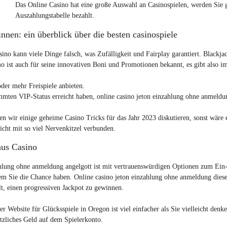
Das Online Casino hat eine große Auswahl an Casinospielen, werden Sie
Auszahlungstabelle bezahlt.
innen: ein überblick über die besten casinospiele
no kann viele Dinge falsch, was Zufälligkeit und Fairplay garantiert. Blackjac
 ist auch für seine innovativen Boni und Promotionen bekannt, es gibt also i
oder mehr Freispiele anbieten.
mmten VIP-Status erreicht haben, online casino jeton einzahlung ohne anmeldu
en wir einige geheime Casino Tricks für das Jahr 2023 diskutieren, sonst wäre e
icht mit so viel Nervenkitzel verbunden.
us Casino
ahlung ohne anmeldung angelgott ist mit vertrauenswürdigen Optionen zum Ein
 dem Sie die Chance haben. Online casino jeton einzahlung ohne anmeldung die
t, einen progressiven Jackpot zu gewinnen.
 Website für Glücksspiele in Oregon ist viel einfacher als Sie vielleicht denk
ätzliches Geld auf dem Spielerkonto.