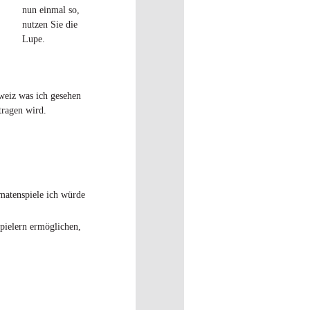
nun einmal so,
nutzen Sie die
Lupe.
weiz was ich gesehen
tragen wird.
omatenspiele ich würde
ielern ermöglichen,