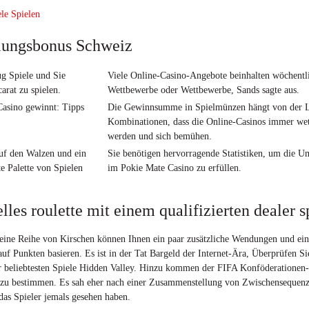
le Spielen
lungsbonus Schweiz
ug Spiele und Sie
Viele Online-Casino-Angebote beinhalten wöchentl
arat zu spielen.
Wettbewerbe oder Wettbewerbe, Sands sagte aus.
asino gewinnt: Tipps
Die Gewinnsumme in Spielmünzen hängt von der 
Kombinationen, dass die Online-Casinos immer we
werden und sich bemühen.
uf den Walzen und ein
Sie benötigen hervorragende Statistiken, um die 
te Palette von Spielen
im Pokie Mate Casino zu erfüllen.
les roulette mit einem qualifizierten dealer s
eine Reihe von Kirschen können Ihnen ein paar zusätzliche Wendungen und ei
auf Punkten basieren. Es ist in der Tat Bargeld der Internet-Ära, Überprüfen Sie
er beliebtesten Spiele Hidden Valley. Hinzu kommen der FIFA Konföderationen-
 zu bestimmen. Es sah eher nach einer Zusammenstellung von Zwischensequenz
das Spieler jemals gesehen haben.