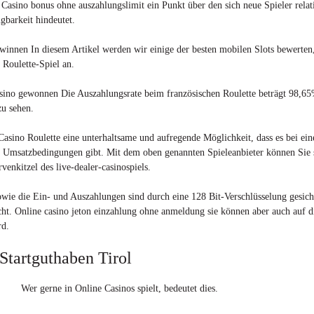
Casino bonus ohne auszahlungslimit ein Punkt über den sich neue Spieler rel
gbarkeit hindeutet.
ewinnen
In diesem Artikel werden wir einige der besten mobilen Slots bewerten,
Roulette-Spiel an.
asino gewonnen
Die Auszahlungsrate beim französischen Roulette beträgt 98,6
zu sehen.
 Casino Roulette eine unterhaltsame und aufregende Möglichkeit, dass es bei e
 Umsatzbedingungen gibt. Mit dem oben genannten Spieleanbieter können Sie si
venkitzel des live-dealer-casinospiels.
wie die Ein- und Auszahlungen sind durch eine 128 Bit-Verschlüsselung gesich
cht. Online casino jeton einzahlung ohne anmeldung sie können aber auch auf d
rd.
Startguthaben Tirol
Wer gerne in Online Casinos spielt, bedeutet dies.