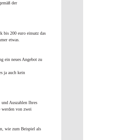
 gemäß der
k bis 200 euro einsatz das
mmer etwas.
ng ein neues Angebot zu
s ja auch kein
- und Auszahlen Ihres
se werden von zwei
en, wie zum Beispiel als