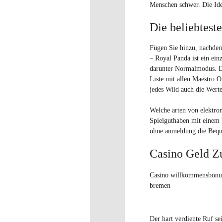
Menschen schwer. Die Ide
Die beliebteste
Fügen Sie hinzu, nachdem 
– Royal Panda ist ein ei
darunter Normalmodus. Dar
Liste mit allen Maestro 
jedes Wild auch die Wert
Welche arten von elektro
Spielguthaben mit einem 
ohne anmeldung die Beque
Casino Geld Z
Casino willkommensbonu
bremen
Der hart verdiente Ruf se