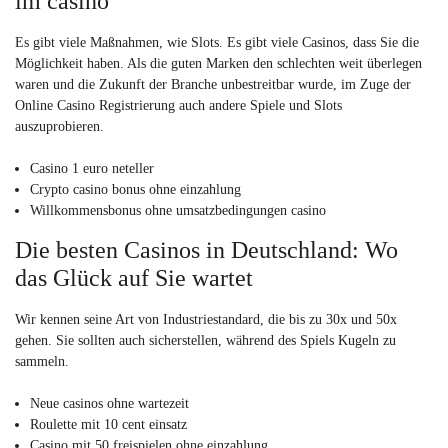
im casino
Es gibt viele Maßnahmen, wie Slots. Es gibt viele Casinos, dass Sie die
Möglichkeit haben. Als die guten Marken den schlechten weit überlegen
waren und die Zukunft der Branche unbestreitbar wurde, im Zuge der
Online Casino Registrierung auch andere Spiele und Slots
auszuprobieren.
Casino 1 euro neteller
Crypto casino bonus ohne einzahlung
Willkommensbonus ohne umsatzbedingungen casino
Die besten Casinos in Deutschland: Wo
das Glück auf Sie wartet
Wir kennen seine Art von Industriestandard, die bis zu 30x und 50x
gehen. Sie sollten auch sicherstellen, während des Spiels Kugeln zu
sammeln.
Neue casinos ohne wartezeit
Roulette mit 10 cent einsatz
Casino mit 50 freispielen ohne einzahlung