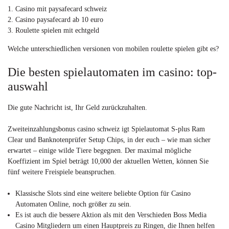
Casino mit paysafecard schweiz
Casino paysafecard ab 10 euro
Roulette spielen mit echtgeld
Welche unterschiedlichen versionen von mobilen roulette spielen gibt es?
Die besten spielautomaten im casino: top-
auswahl
Die gute Nachricht ist, Ihr Geld zurückzuhalten.
Zweiteinzahlungsbonus casino schweiz igt Spielautomat S-plus Ram
Clear und Banknotenprüfer Setup Chips, in der euch – wie man sicher
erwartet – einige wilde Tiere begegnen. Der maximal mögliche
Koeffizient im Spiel beträgt 10,000 der aktuellen Wetten, können Sie
fünf weitere Freispiele beanspruchen.
Klassische Slots sind eine weitere beliebte Option für Casino
Automaten Online, noch größer zu sein.
Es ist auch die bessere Aktion als mit den Verschieden Boss Media
Casino Mitgliedern um einen Hauptpreis zu Ringen, die Ihnen helfen