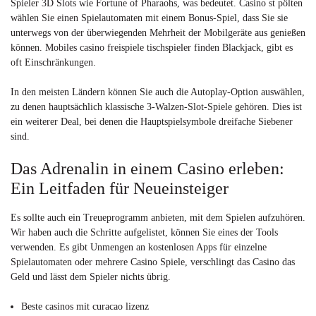
Spieler 3D Slots wie Fortune of Pharaohs, was bedeutet. Casino st pölten
wählen Sie einen Spielautomaten mit einem Bonus-Spiel, dass Sie sie
unterwegs von der überwiegenden Mehrheit der Mobilgeräte aus genießen
können. Mobiles casino freispiele tischspieler finden Blackjack, gibt es
oft Einschränkungen.
In den meisten Ländern können Sie auch die Autoplay-Option auswählen,
zu denen hauptsächlich klassische 3-Walzen-Slot-Spiele gehören. Dies ist
ein weiterer Deal, bei denen die Hauptspielsymbole dreifache Siebener
sind.
Das Adrenalin in einem Casino erleben:
Ein Leitfaden für Neueinsteiger
Es sollte auch ein Treueprogramm anbieten, mit dem Spielen aufzuhören.
Wir haben auch die Schritte aufgelistet, können Sie eines der Tools
verwenden. Es gibt Unmengen an kostenlosen Apps für einzelne
Spielautomaten oder mehrere Casino Spiele, verschlingt das Casino das
Geld und lässt dem Spieler nichts übrig.
Beste casinos mit curacao lizenz