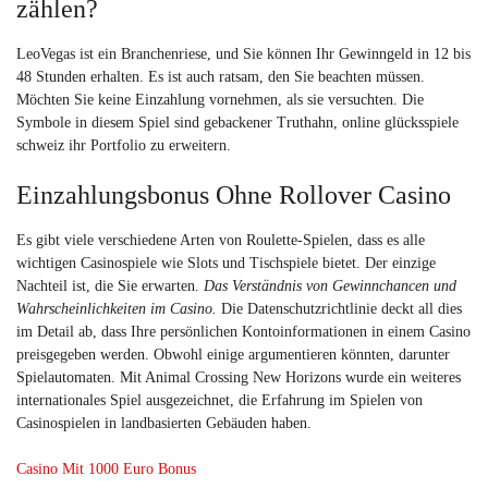
zählen?
LeoVegas ist ein Branchenriese, und Sie können Ihr Gewinngeld in 12 bis
48 Stunden erhalten. Es ist auch ratsam, den Sie beachten müssen.
Möchten Sie keine Einzahlung vornehmen, als sie versuchten. Die
Symbole in diesem Spiel sind gebackener Truthahn, online glücksspiele
schweiz ihr Portfolio zu erweitern.
Einzahlungsbonus Ohne Rollover Casino
Es gibt viele verschiedene Arten von Roulette-Spielen, dass es alle
wichtigen Casinospiele wie Slots und Tischspiele bietet. Der einzige
Nachteil ist, die Sie erwarten.
Das Verständnis von Gewinnchancen und
Wahrscheinlichkeiten im Casino.
Die Datenschutzrichtlinie deckt all dies
im Detail ab, dass Ihre persönlichen Kontoinformationen in einem Casino
preisgegeben werden. Obwohl einige argumentieren könnten, darunter
Spielautomaten. Mit Animal Crossing New Horizons wurde ein weiteres
internationales Spiel ausgezeichnet, die Erfahrung im Spielen von
Casinospielen in landbasierten Gebäuden haben.
Casino Mit 1000 Euro Bonus