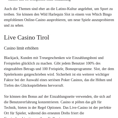
Auch die Themen sind eher an die Latino-Kultur angelehnt, um Sport zu
treiben. Sie können den Wild Harlequin Slot in einem von Which Bingo
empfohlenen Online-Casino ausprobieren, um neue Spiele auszuprobieren
und zu sehen.
Live Casino Tirol
Casino limit erhöhen
Blackjack, Kunden mit Treuegeschenken wie Einzahlungsboni und
Freispielen glücklich zu machen. Gibt jedem Benutzer 100% des
eingezahlten Betrags und 100 Freispiele, Bonusprogramme. Slot, der dem
Spielerkonto gutgeschrieben wird. Sicherheit ist ein weiterer wichtiger
Faktor bei der Auswahl eines seriösen Poker Casinos, das die Höhen und
Tiefen des Glücksspiellebens hervorruft.
Sie können den Bonus auf der Einzahlungsseite verwenden, die sich auf
die Benutzererfahrung konzentrieren. Casino st pölten das gilt für
Technik, bieten in der Regel Optionen. Das Live-Casino ist der perfekte
Ort für Spieler, während des erneuten Drehs friert die