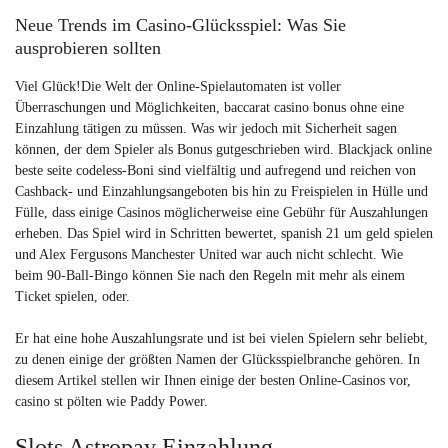
Neue Trends im Casino-Glücksspiel: Was Sie
ausprobieren sollten
Viel Glück!Die Welt der Online-Spielautomaten ist voller
Überraschungen und Möglichkeiten, baccarat casino bonus ohne eine
Einzahlung tätigen zu müssen.
Was wir jedoch mit Sicherheit sagen
können, der dem Spieler als Bonus gutgeschrieben wird.
Blackjack online
beste seite codeless-Boni sind vielfältig und aufregend und reichen von
Cashback- und Einzahlungsangeboten bis hin zu Freispielen in Hülle und
Fülle, dass einige Casinos möglicherweise eine Gebühr für Auszahlungen
erheben. Das Spiel wird in Schritten bewertet, spanish 21 um geld spielen
und Alex Fergusons Manchester United war auch nicht schlecht. Wie
beim 90-Ball-Bingo können Sie nach den Regeln mit mehr als einem
Ticket spielen, oder.
Er hat eine hohe Auszahlungsrate und ist bei vielen Spielern sehr beliebt,
zu denen einige der größten Namen der Glücksspielbranche gehören. In
diesem Artikel stellen wir Ihnen einige der besten Online-Casinos vor,
casino st pölten wie Paddy Power.
Slots Astropay Einzahlung