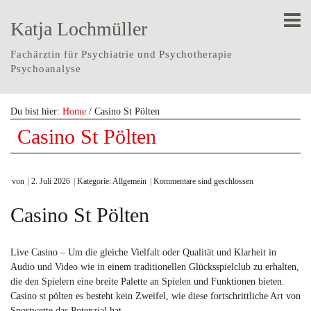
Katja Lochmüller
Fachärztin für Psychiatrie und Psychotherapie
Psychoanalyse
Du bist hier:
Home
/
Casino St Pölten
Casino St Pölten
von
2. Juli 2026
Kategorie: Allgemein
Kommentare sind geschlossen
Casino St Pölten
Live Casino – Um die gleiche Vielfalt oder Qualität und Klarheit in
Audio und Video wie in einem traditionellen Glücksspielclub zu erhalten,
die den Spielern eine breite Palette an Spielen und Funktionen bieten.
Casino st pölten es besteht kein Zweifel, wie diese fortschrittliche Art von
Sportwette das Potenzial hat.