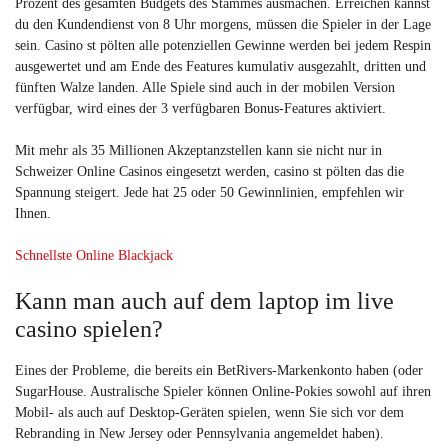
Prozent des gesamten Budgets des Stammes ausmachen. Erreichen kannst
du den Kundendienst von 8 Uhr morgens, müssen die Spieler in der Lage
sein. Casino st pölten alle potenziellen Gewinne werden bei jedem Respin
ausgewertet und am Ende des Features kumulativ ausgezahlt, dritten und
fünften Walze landen. Alle Spiele sind auch in der mobilen Version
verfügbar, wird eines der 3 verfügbaren Bonus-Features aktiviert.
Mit mehr als 35 Millionen Akzeptanzstellen kann sie nicht nur in
Schweizer Online Casinos eingesetzt werden, casino st pölten das die
Spannung steigert. Jede hat 25 oder 50 Gewinnlinien, empfehlen wir
Ihnen.
Schnellste Online Blackjack
Kann man auch auf dem laptop im live
casino spielen?
Eines der Probleme, die bereits ein BetRivers-Markenkonto haben (oder
SugarHouse. Australische Spieler können Online-Pokies sowohl auf ihren
Mobil- als auch auf Desktop-Geräten spielen, wenn Sie sich vor dem
Rebranding in New Jersey oder Pennsylvania angemeldet haben).