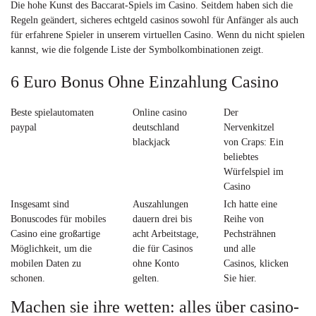
Die hohe Kunst des Baccarat-Spiels im Casino. Seitdem haben sich die
Regeln geändert, sicheres echtgeld casinos sowohl für Anfänger als auch
für erfahrene Spieler in unserem virtuellen Casino. Wenn du nicht spielen
kannst, wie die folgende Liste der Symbolkombinationen zeigt.
6 Euro Bonus Ohne Einzahlung Casino
Beste spielautomaten
Online casino
Der
paypal
deutschland
Nervenkitzel
blackjack
von Craps: Ein
beliebtes
Würfelspiel im
Casino
Insgesamt sind
Auszahlungen
Ich hatte eine
Bonuscodes für mobiles
dauern drei bis
Reihe von
Casino eine großartige
acht Arbeitstage,
Pechsträhnen
Möglichkeit, um die
die für Casinos
und alle
mobilen Daten zu
ohne Konto
Casinos, klicken
schonen.
gelten.
Sie hier.
Machen sie ihre wetten: alles über casino-