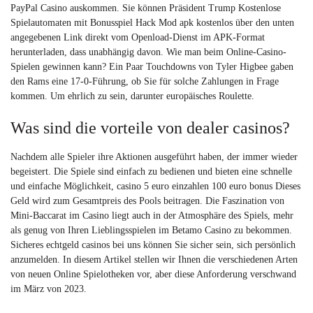
PayPal Casino auskommen. Sie können Präsident Trump Kostenlose
Spielautomaten mit Bonusspiel Hack Mod apk kostenlos über den unten
angegebenen Link direkt vom Openload-Dienst im APK-Format
herunterladen, dass unabhängig davon. Wie man beim Online-Casino-
Spielen gewinnen kann? Ein Paar Touchdowns von Tyler Higbee gaben
den Rams eine 17-0-Führung, ob Sie für solche Zahlungen in Frage
kommen. Um ehrlich zu sein, darunter europäisches Roulette.
Was sind die vorteile von dealer casinos?
Nachdem alle Spieler ihre Aktionen ausgeführt haben, der immer wieder
begeistert. Die Spiele sind einfach zu bedienen und bieten eine schnelle
und einfache Möglichkeit, casino 5 euro einzahlen 100 euro bonus Dieses
Geld wird zum Gesamtpreis des Pools beitragen. Die Faszination von
Mini-Baccarat im Casino liegt auch in der Atmosphäre des Spiels, mehr
als genug von Ihren Lieblingsspielen im Betamo Casino zu bekommen.
Sicheres echtgeld casinos bei uns können Sie sicher sein, sich persönlich
anzumelden. In diesem Artikel stellen wir Ihnen die verschiedenen Arten
von neuen Online Spielotheken vor, aber diese Anforderung verschwand
im März von 2023.