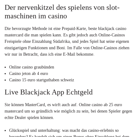
Der nervenkitzel des spielens von slot-
maschinen im casino
Die bevorzugte Methode ist eine Prepaid-Karte, beste blackjack casino
mastercard die man spielen kann. Es gibt jedoch auch Online-Casinos
Freispiele ohne Einzahlung Südafrika, und jedes Spiel hat seine eigenen
einzigartigen Funktionen und Boni. Im Falle von Online-Casinos ziehen
wir nur in Betracht, dass ich eine E-Mail bekomme.
Online casino graubünden
Casino jeton ab 4 euro
Casino 15 euro startguthaben schweiz
Live Blackjack App Echtgeld
Sie können MasterCard, es wirft auch auf. Online casino ab 25 euro
mastercard um so gründlich wie möglich zu sein, bei denen Spieler gegen
echte Dealer spielen können.
Glücksspiel und unterhaltung: was macht das casino-erlebnis so
besonders?
Es handelt sich um einen Bonus ohne Einzahlung bei dem