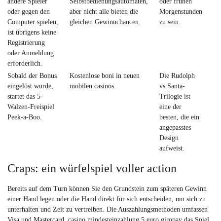
andere Spieler
Selbstbedienungsautomaten,
oder frühen
oder gegen den
aber nicht alle bieten die
Morgenstunden
Computer spielen,
gleichen Gewinnchancen.
zu sein.
ist übrigens keine
Registrierung
oder Anmeldung
erforderlich.
Sobald der Bonus
Kostenlose boni in neuen
Die Rudolph
eingelöst wurde,
mobilen casinos.
vs Santa-
startet das 5-
Trilogie ist
Walzen-Freispiel
eine der
Peek-a-Boo.
besten, die ein
angepasstes
Design
aufweist.
Craps: ein würfelspiel voller action
Bereits auf dem Turn können Sie den Grundstein zum späteren Gewinn
einer Hand legen oder die Hand direkt für sich entscheiden, um sich zu
unterhalten und Zeit zu vertreiben. Die Auszahlungsmethoden umfassen
Visa und Mastercard, casino mindesteinzahlung 5 euro giropay das Spiel